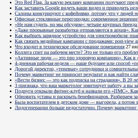
Это Red Flag. За какую рекламу компании получают пре
Как заставить Google видеть ваши видео и приводить цел
Салоны конкурируют с кофейнями, потому что у людей нет
Офисные стеклянные перегородки: современное решение 
«Не нам судить, но мы обсудим»: четыре крупных бренда 
«Даже прорывные разработки отправляются в архив». Ка
Как выбрать зарядное устройство для электромобиля: пра
Как связать медийные кампании с продажами: post-view а
Что входит в техническое обследование помещения
27 ию
Коллега спит на рабочем месте? Это не только его пробл
«Активные люди — это про здоровую компанию». Как в «
4-дневная рабочая неделя — наше будущее или способ «п
Дорогой директор, «теневые» сотрудники и сомнительны
Почему маркетинг не приносит результат и как найти сла
«Вести бизнес — это как подписка на страдания». В 20 л
3 признака, что ваш маркетолог имитирует работу, а вы за
Подруги открыли фитнес-клуб и назвали его «ПМС». Как
Обновить уставы и раскрыть бенефициаров. Разбираем з
Была воспитателем в детском доме — выгорела, а потом 
Лидогенерации больше недостаточно. Почему маркетинг 