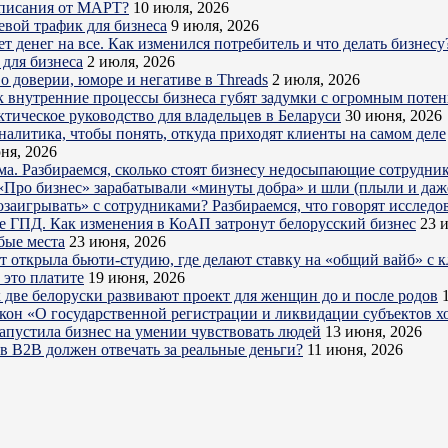
дписания от МАРТ?
10 июля, 2026
евой трафик для бизнеса
9 июля, 2026
 денег на все. Как изменился потребитель и что делать бизнесу
для бизнеса
2 июля, 2026
о доверии, юморе и негативе в Threads
2 июля, 2026
к внутренние процессы бизнеса губят задумки с огромным поте
ктическое руководство для владельцев в Беларуси
30 июня, 2026
налитика, чтобы понять, откуда приходят клиенты на самом деле
ня, 2026
ема. Разбираемся, сколько стоят бизнесу недосыпающие сотрудни
Про бизнес» зарабатывали «минуты добра» и шли (плыли и даже
озаигрывать» с сотрудниками? Разбираемся, что говорят исследо
е ГПД. Как изменения в КоАП затронут белорусский бизнес
23 
бые места
23 июня, 2026
ет открыла бьюти-студию, где делают ставку на «общий вайб» с 
 это платите
19 июня, 2026
 две белоруски развивают проект для женщин до и после родов
акон «О государственной регистрации и ликвидации субъектов х
запустила бизнес на умении чувствовать людей
13 июня, 2026
в B2B должен отвечать за реальные деньги?
11 июня, 2026