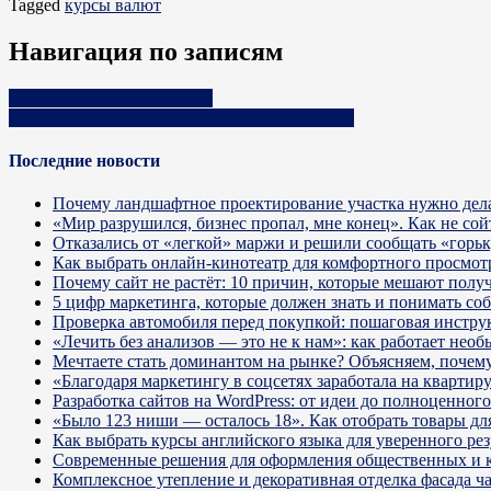
Tagged
курсы валют
Навигация по записям
Курсы валют на 20.02.2025
Что такое цифровой рубль простыми словами
Последние новости
Почему ландшафтное проектирование участка нужно дела
«Мир разрушился, бизнес пропал, мне конец». Как не сой
Отказались от «легкой» маржи и решили сообщать «горь
Как выбрать онлайн-кинотеатр для комфортного просмот
Почему сайт не растёт: 10 причин, которые мешают получ
5 цифр маркетинга, которые должен знать и понимать со
Проверка автомобиля перед покупкой: пошаговая инстру
«Лечить без анализов — это не к нам»: как работает не
Мечтаете стать доминантом на рынке? Объясняем, почему 
«Благодаря маркетингу в соцсетях заработала на кварти
Разработка сайтов на WordPress: от идеи до полноценног
«Было 123 ниши — осталось 18». Как отобрать товары для
Как выбрать курсы английского языка для уверенного рез
Современные решения для оформления общественных и 
Комплексное утепление и декоративная отделка фасада ч