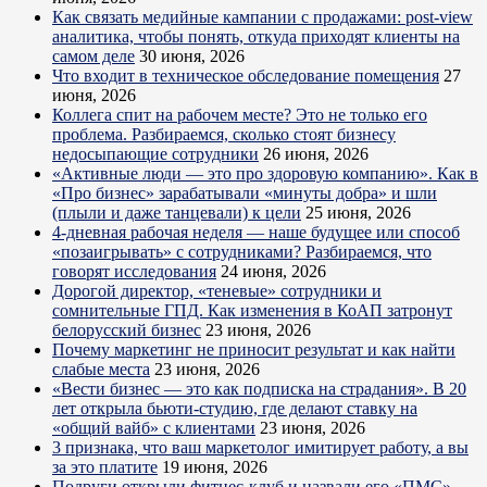
Как связать медийные кампании с продажами: post-view
аналитика, чтобы понять, откуда приходят клиенты на
самом деле
30 июня, 2026
Что входит в техническое обследование помещения
27
июня, 2026
Коллега спит на рабочем месте? Это не только его
проблема. Разбираемся, сколько стоят бизнесу
недосыпающие сотрудники
26 июня, 2026
«Активные люди — это про здоровую компанию». Как в
«Про бизнес» зарабатывали «минуты добра» и шли
(плыли и даже танцевали) к цели
25 июня, 2026
4-дневная рабочая неделя — наше будущее или способ
«позаигрывать» с сотрудниками? Разбираемся, что
говорят исследования
24 июня, 2026
Дорогой директор, «теневые» сотрудники и
сомнительные ГПД. Как изменения в КоАП затронут
белорусский бизнес
23 июня, 2026
Почему маркетинг не приносит результат и как найти
слабые места
23 июня, 2026
«Вести бизнес — это как подписка на страдания». В 20
лет открыла бьюти-студию, где делают ставку на
«общий вайб» с клиентами
23 июня, 2026
3 признака, что ваш маркетолог имитирует работу, а вы
за это платите
19 июня, 2026
Подруги открыли фитнес-клуб и назвали его «ПМС».