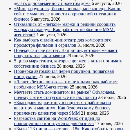
делать одновременно с проектом дома
6 августа, 2026
«Мир разрушился, бизнес пропал, мне конец». Как не
сойти с ума после новости о кризисной ситуации в
бизнесе
6 августа, 2026
Отказались от «легкой» маржи и решили сообщать
«горькую правду». Как работает необычное MSM-
агентство?
1 августа, 2026
Как выбрать онлайн-кинотеатр для комфортного
просмотра фильмов и сериалов
31 июля, 2026
Почему сайт не растёт: 10 причин, которые мешают
получать трафик и заявки
29 июля, 2026
5 цифр маркетинга, которые должен знать и понимать
собственник бизнеса
28 июля, 2026
Проверка автомобиля перед покупкой: пошаговая
инструкция
25 июля, 2026
«Лечить без анализов — это не к нам»: как работает
необычное MSM-агентство
25 июля, 2026
Мечтаете стать доминантом на рынке? Объясняем,
почему с этим статусом все не так просто
23 июля, 2026
«Благодаря маркетингу в соцсетях заработала на
квартиру и машину». Как белорусскому бизнесу
привлекать клиентов через SMM
21 июля, 2026
Разработка сайтов на WordPress: от идеи до
полноценного инструмента для бизнеса
17 июля, 2026
«Было 123 ниши — осталось 18». Как отобрать товары