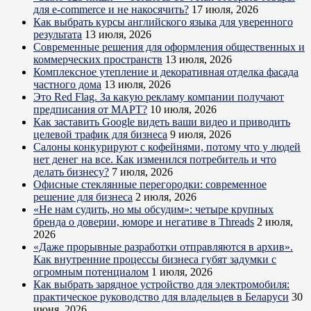
для e-commerce и не накосячить?
17 июля, 2026
Как выбрать курсы английского языка для уверенного
результата
13 июля, 2026
Современные решения для оформления общественных и
коммерческих пространств
13 июля, 2026
Комплексное утепление и декоративная отделка фасада
частного дома
13 июля, 2026
Это Red Flag. За какую рекламу компании получают
предписания от МАРТ?
10 июля, 2026
Как заставить Google видеть ваши видео и приводить
целевой трафик для бизнеса
9 июля, 2026
Салоны конкурируют с кофейнями, потому что у людей
нет денег на все. Как изменился потребитель и что
делать бизнесу?
7 июля, 2026
Офисные стеклянные перегородки: современное
решение для бизнеса
2 июля, 2026
«Не нам судить, но мы обсудим»: четыре крупных
бренда о доверии, юморе и негативе в Threads
2 июля,
2026
«Даже прорывные разработки отправляются в архив».
Как внутренние процессы бизнеса губят задумки с
огромным потенциалом
1 июля, 2026
Как выбрать зарядное устройство для электромобиля:
практическое руководство для владельцев в Беларуси
30
июня, 2026