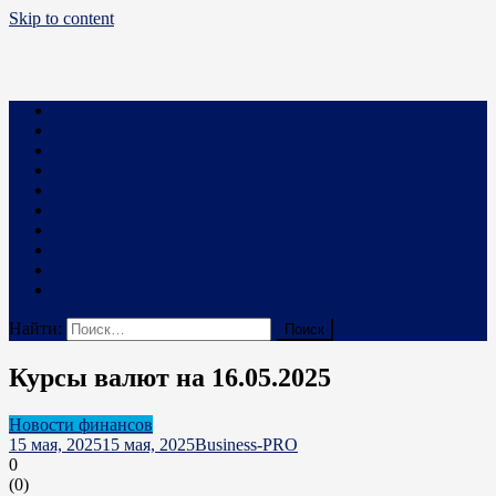
Skip to content
Business PRO
Новости про бизнес и не только
Бизнес
Маркетинг
Финансы
Техника и Технологии
Промышленность
Строительство
Право
Наука
В мире
Реклама на сайте
Найти:
Курсы валют на 16.05.2025
Новости финансов
15 мая, 2025
15 мая, 2025
Business-PRO
0
(
0
)