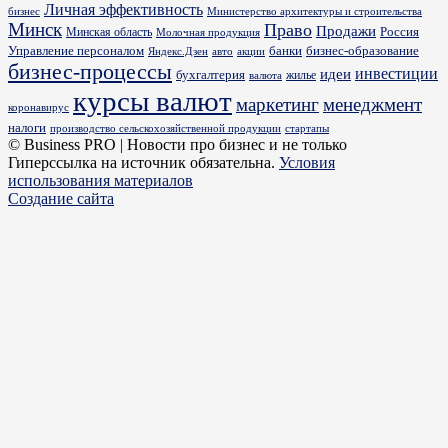
Личная эффективность
бизнес
Министерство архитектуры и строительства
Минск
Право
Продажи
Россия
Минская область
Молочная продукция
Управление персоналом
банки
бизнес-образование
Яндекс.Дзен
акции
авто
бизнес-процессы
идеи
инвестиции
бухгалтерия
жилье
валюта
курсы валют
маркетинг
менеджмент
коронавирус
налоги
производство сельскохозяйственной продукции
стартапы
© Business PRO | Новости про бизнес и не только
Гиперссылка на источник обязательна.
Условия
использования материалов
Создание сайта