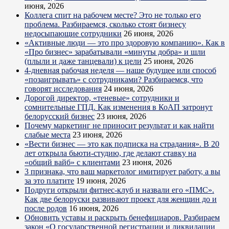
июня, 2026
Коллега спит на рабочем месте? Это не только его
проблема. Разбираемся, сколько стоят бизнесу
недосыпающие сотрудники
26 июня, 2026
«Активные люди — это про здоровую компанию». Как в
«Про бизнес» зарабатывали «минуты добра» и шли
(плыли и даже танцевали) к цели
25 июня, 2026
4-дневная рабочая неделя — наше будущее или способ
«позаигрывать» с сотрудниками? Разбираемся, что
говорят исследования
24 июня, 2026
Дорогой директор, «теневые» сотрудники и
сомнительные ГПД. Как изменения в КоАП затронут
белорусский бизнес
23 июня, 2026
Почему маркетинг не приносит результат и как найти
слабые места
23 июня, 2026
«Вести бизнес — это как подписка на страдания». В 20
лет открыла бьюти-студию, где делают ставку на
«общий вайб» с клиентами
23 июня, 2026
3 признака, что ваш маркетолог имитирует работу, а вы
за это платите
19 июня, 2026
Подруги открыли фитнес-клуб и назвали его «ПМС».
Как две белоруски развивают проект для женщин до и
после родов
16 июня, 2026
Обновить уставы и раскрыть бенефициаров. Разбираем
закон «О государственной регистрации и ликвидации