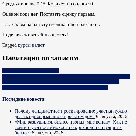
Средняя оценка
0
/ 5. Количество оценок:
0
Оценок пока нет. Поставьте оценку первым.
Так как вы нашли эту публикацию полезной...
Поделитесь статьей в соцсетях!
Tagged
курсы валют
Навигация по записям
Курсы валют на 15.05.2025
«Это не только демотивирует команду, но и съедает львиную
долю времени самого руководителя». Советы опытного
предпринимателя об отказе от микроменеджмента
Последние новости
Почему ландшафтное проектирование участка нужно
делать одновременно с проектом дома
6 августа, 2026
«Мир разрушился, бизнес пропал, мне конец». Как не
сойти с ума после новости о кризисной ситуации в
бизнесе
6 августа, 2026