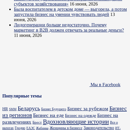
субъектов хозяйствования»
16 июня, 2026
Была воспитателем в детском доме — выгорела, а потом
запустила бизнес на умении чувствовать людей
13
июня, 2026
Лидогенерации больше недостаточно. Почему
маркетинг в B2B должен отвечать за реальные деньги?
11 июня, 2026
Мы в Facebook
Популярные темы
Бизнес
Беларусь
Бизнес за рубежом
HR
Бизнес Будущего
SMM
из регионов
Бизнес на еде
Бизнес на
Бизнес на одежде
Вдохновляющие истории
развлечениях
Брест
Все о
Законодательство
Женщины в бизнесе
налогах
Гродно
ИТ-
ЕАЭС
Жабинка