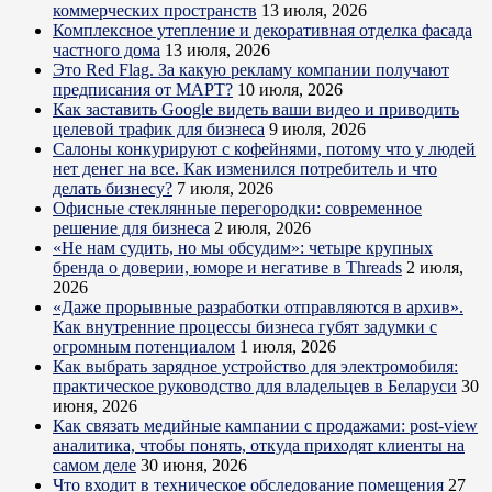
коммерческих пространств
13 июля, 2026
Комплексное утепление и декоративная отделка фасада
частного дома
13 июля, 2026
Это Red Flag. За какую рекламу компании получают
предписания от МАРТ?
10 июля, 2026
Как заставить Google видеть ваши видео и приводить
целевой трафик для бизнеса
9 июля, 2026
Салоны конкурируют с кофейнями, потому что у людей
нет денег на все. Как изменился потребитель и что
делать бизнесу?
7 июля, 2026
Офисные стеклянные перегородки: современное
решение для бизнеса
2 июля, 2026
«Не нам судить, но мы обсудим»: четыре крупных
бренда о доверии, юморе и негативе в Threads
2 июля,
2026
«Даже прорывные разработки отправляются в архив».
Как внутренние процессы бизнеса губят задумки с
огромным потенциалом
1 июля, 2026
Как выбрать зарядное устройство для электромобиля:
практическое руководство для владельцев в Беларуси
30
июня, 2026
Как связать медийные кампании с продажами: post-view
аналитика, чтобы понять, откуда приходят клиенты на
самом деле
30 июня, 2026
Что входит в техническое обследование помещения
27