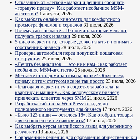
Отказались от «легкой» маржи и решили сообщать
«горькую правду». Как работает необычное MSM-
агентство?
1 августа, 2026
Как выбрать онлайн-кинотеатр для комфортного
просмотра фильмов и сериалов
31 июля, 2026
Почему сайт не растёт: 10 причин, которые мешают
получать трафик и заявки
29 июля, 2026
5 цифр маркетинга, которые должен знать и понимать
собственник бизнеса
28 июля, 2026
Проверка автомобиля перед покупкой: пошаговая
инструкция
25 июля, 2026
«Лечить без анализов — это не к нам»: как работает
необычное MSM-агентство
25 июля, 2026
Мечтаете стать доминантом на рынке? Объясняем,
почему с этим статусом все не так просто
23 июля, 2026
«Благодаря маркетингу в соцсетях заработала на
квартиру и машину». Как белорусскому бизнесу
привлекать клиентов через SMM
21 июля, 2026
Разработка сайтов на WordPress: от идеи до
полноценного инструмента для бизнеса
17 июля, 2026
«Было 123 ниши — осталось 18». Как отобрать товары
для e-commerce и не накосячить?
17 июля, 2026
Как выбрать курсы английского языка для уверенного
результата
13 июля, 2026
Современные решения для оформления общественных и