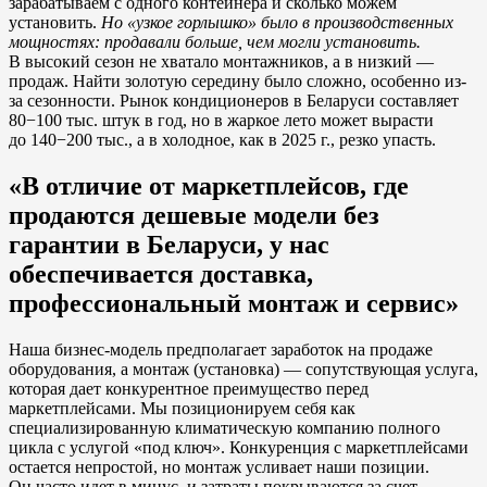
зарабатываем с одного контейнера и сколько можем
установить.
Но «узкое горлышко» было в производственных
мощностях: продавали больше, чем могли установить.
В высокий сезон не хватало монтажников, а в низкий —
продаж. Найти золотую середину было сложно, особенно из-
за сезонности. Рынок кондиционеров в Беларуси составляет
80−100 тыс. штук в год, но в жаркое лето может вырасти
до 140−200 тыс., а в холодное, как в 2025 г., резко упасть.
«В отличие от маркетплейсов, где
продаются дешевые модели без
гарантии в Беларуси, у нас
обеспечивается доставка,
профессиональный монтаж и сервис»
Наша бизнес-модель предполагает заработок на продаже
оборудования, а монтаж (установка) — сопутствующая услуга,
которая дает конкурентное преимущество перед
маркетплейсами. Мы позиционируем себя как
специализированную климатическую компанию полного
цикла с услугой «под ключ». Конкуренция с маркетплейсами
остается непростой, но монтаж усливает наши позиции.
Он часто идет в минус, и затраты покрываются за счет