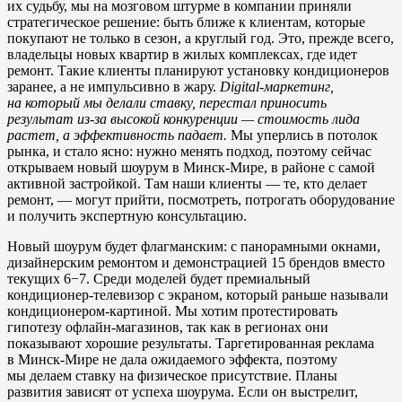
их судьбу, мы на мозговом штурме в компании приняли
стратегическое решение: быть ближе к клиентам, которые
покупают не только в сезон, а круглый год. Это, прежде всего,
владельцы новых квартир в жилых комплексах, где идет
ремонт. Такие клиенты планируют установку кондиционеров
заранее, а не импульсивно в жару.
Digital-маркетинг,
на который мы делали ставку, перестал приносить
результат из-за высокой конкуренции — стоимость лида
растет, а эффективность падает.
Мы уперлись в потолок
рынка, и стало ясно: нужно менять подход, поэтому сейчас
открываем новый шоурум в Минск-Мире, в районе с самой
активной застройкой. Там наши клиенты — те, кто делает
ремонт, — могут прийти, посмотреть, потрогать оборудование
и получить экспертную консультацию.
Новый шоурум будет флагманским: с панорамными окнами,
дизайнерским ремонтом и демонстрацией 15 брендов вместо
текущих 6−7. Среди моделей будет премиальный
кондиционер-телевизор с экраном, который раньше называли
кондиционером-картиной. Мы хотим протестировать
гипотезу офлайн-магазинов, так как в регионах они
показывают хорошие результаты. Таргетированная реклама
в Минск-Мире не дала ожидаемого эффекта, поэтому
мы делаем ставку на физическое присутствие. Планы
развития зависят от успеха шоурума. Если он выстрелит,