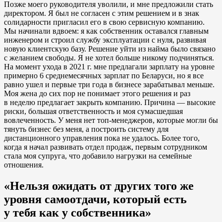
Позже моего руководителя уволили, и мне предложили стать
директором. Я был не согласен с этим решением и в знак
солидарности пригласил его в свою сервисную компанию.
Мы начинали вдвоем: я как собственник оставался главным
инженером и строил службу эксплуатации с нуля, развивая
новую клиентскую базу. Решение уйти из найма было связано
с желанием свободы. Я не хотел больше никому подчиняться.
На момент ухода в 2021 г. мне предлагали зарплату на уровне
примерно 6 среднемесячных зарплат по Беларуси, но я все
равно ушел и первые три года в бизнесе зарабатывал меньше.
Моя жена до сих пор не понимает этого решения и раз
в неделю предлагает закрыть компанию. Причина — высокие
риски, большая ответственность и моя сумасшедшая
вовлеченность. У меня нет топ-менеджеров, которые могли бы
тянуть бизнес без меня, а построить систему для
дистанционного управления пока не удалось. Более того,
когда я начал развивать отдел продаж, первым сотрудником
стала моя супруга, что добавило нагрузки на семейные
отношения.
«Нельзя ожидать от других того же
уровня самоотдачи, который есть
у тебя как у собственника»