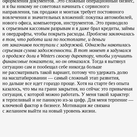
оформления документов. Это сложный операционный бизнес,
и я бы никому не советовал начинать с сервисного
направления, так продажи и монтаж требует постоянного
вовлечения и значительных вложений: покупка автомобилей,
нового офиса, компьютеров, инструментов. Это приводило
к серьезным кассовым разрывам и я даже брал кредиты, займы
и овердрафты, чтобы покрыть расходы.
Проблема заключалась
в том, что работа шла по постоплате, и деньги
от заказчиков поступали с задержкой. Однажды накопилась
серьезная сумма задолженности. В тот момент я задумался
о продаже доли в Winters своему директору, чтобы улучшить
финансовые показатели, но он отказался.
Тогда я вытянул
ситуацию сам и пообещал себе никогда больше
не рассматривать такой вариант, потому что удержать долю
на масштабировании — самый сложный этап развития,
но дальше все идет гораздо проще. Хотя на старте без опыта
казалось, что мы на грани закрытия, но сейчас это привычная
ситуация, с которой можно работать. У меня такой характер:
я терпеливый и не паникую из-за цифр. Для меня терпение —
ключевой фактор в бизнесе. Мотивация же связана
с желанием выйти на новый уровень жизни.