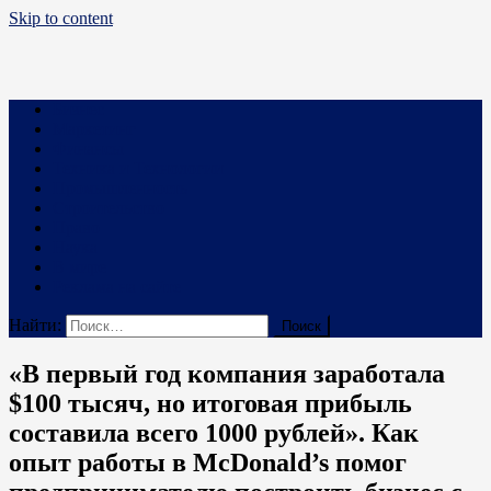
Skip to content
Business PRO
Новости про бизнес и не только
Бизнес
Маркетинг
Финансы
Техника и Технологии
Промышленность
Строительство
Право
Наука
В мире
Реклама на сайте
Найти:
«В первый год компания заработала
$100 тысяч, но итоговая прибыль
составила всего 1000 рублей». Как
опыт работы в McDonald’s помог