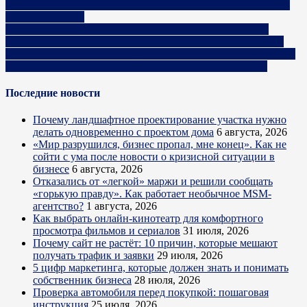
Безопасность на кухне: какие документы спасут ресторан от
штрафов и судов
«Попал в тусовку предпринимателей, увидел, как люди
зарабатывают миллионы, а я с зарплатой в $ 500 еле тяну».
Как бывший военный психолог решился на создание бизнеса
и основал студию детейлинга с премиальным сервисом
Последние новости
Почему ландшафтное проектирование участка нужно
делать одновременно с проектом дома
6 августа, 2026
«Мир разрушился, бизнес пропал, мне конец». Как не
сойти с ума после новости о кризисной ситуации в
бизнесе
6 августа, 2026
Отказались от «легкой» маржи и решили сообщать
«горькую правду». Как работает необычное MSM-
агентство?
1 августа, 2026
Как выбрать онлайн-кинотеатр для комфортного
просмотра фильмов и сериалов
31 июля, 2026
Почему сайт не растёт: 10 причин, которые мешают
получать трафик и заявки
29 июля, 2026
5 цифр маркетинга, которые должен знать и понимать
собственник бизнеса
28 июля, 2026
Проверка автомобиля перед покупкой: пошаговая
инструкция
25 июля, 2026