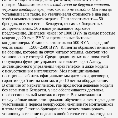
продаж.
Монтажники в высокий сезон не берутся ставить
«чужие» кондиционеры, так как это не выгодно.
Мы иногда
устанавливали такие, но увеличивали стоимость в два раза,
чтобы компенсировать затраты. Наш ассортимент — 50
брендов, все, что есть в Беларуси, от самых бюджетных
до премиальных. Это наше уникальное торговое
предложение. Диапазон чеков: от 1000 BYN за самые простые
модели до 20 тыс. BYN за премиальные бытовые
кондиционеры. Установка стоит около 500 BYN, а средний
чек за заказ — 1500−2500 BYN. Клиенты обращают внимание
на бренды, которые на слуху, читают отзывы, смотрят, что
установлено у соседей. Среди продвинутых пользователей
популярны функции управления голосом через Алису,
дистанционного управления через телефон и даже модели
с искусственным интеллектом. Моя принципиальная
позиция — работать официально: мы даем чеки, договоры,
гарантию до 5 лет на монтаж и до 10 лет на оборудование.
В отличие от маркетплейсов, где продаются дешевые модели
без гарантии в Беларуси, у нас обеспечивается доставка,
профессиональный монтаж и сервис. Все монтажники —
не случайные люди, они проходят обучение, а некоторые даже
участвовали в первом белорусском чемпионате монтажников
в этом году. С пятью бригадами мы можем планировать
установку в течение недели в любой точке страны, тогда как