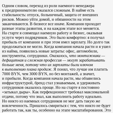
Одним словом, переход из роли наемного менеджера
к предпринимателю оказался сложным. В найме есть
стабильность: отпуск, больничный, защита от внешних
рисков. Можно уйти домой, и обязанности на этом
заканчиваются. В бизнесе все иначе. Компания проходит
разные этапы развития, и на каждом этапе все меняется.
На старте я совмещал наемную работу и бизнес, оказывая
услуги через подрядчиков. Это было комфортно: я получал
прибыль от компании и при этом имел зарплату. Но долго так
продолжаться не могло. Когда компания начала расти и я ушел
из найма, появились новые затраты: офис, автомобили,
инструменты, сотрудники.
Оказалось, что монтажники —
дефицитная и сложная профессия — могут зарабатывать
больше меня, потому что их зарплаты были ключом
к выполнению плана продаж.
Я понял, что лучше им платить
7000 BYN, чем 3000 BYN, но без монтажей, а значит,
и прибыли. Когда компания начала расти, мы обзавелись
инфраструктурой, бренд стал узнаваемым, и удерживать
сотрудников оказалось проще. Но на старте я постоянно
«затыкал дыры». Как перфекционист требовал максимальной
отдачи, потому что знал, как выполнить работу идеально.
Но никто из наемных сотрудников не мог дать такую же
вовлеченность. Пришлось смириться с тем, что никто не будет
работать так, как ты, особенно на этапе масштабирования. Это