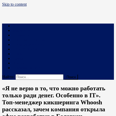
Skip to content
Business PRO
Новости про бизнес и не только
Бизнес
Маркетинг
Финансы
Техника и Технологии
Промышленность
Строительство
Право
Наука
В мире
Реклама на сайте
Найти:
«Я не верю в то, что можно работать
только ради денег. Особенно в IT».
Топ-менеджер кикшеринга Whoosh
рассказал, зачем компания открыла