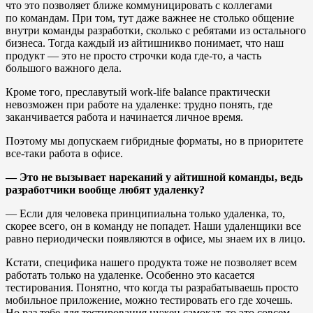
что это позволяет ближе коммуницировать с коллегами
по командам. При том, тут даже важнее не столько общение
внутри команды разработки, сколько с ребятами из остального
бизнеса. Тогда каждый из айтишникво понимает, что наш
продукт — это не просто строчки кода где-то, а часть
большого важного дела.
Кроме того, преславутый work-life balance практически
невозможен при работе на удаленке: трудно понять, где
заканчивается работа и начинается личное время.
Поэтому мы допускаем гибридные форматы, но в приоритете
все-таки работа в офисе.
— Это не вызывает нареканий у айтишной команды, ведь
разработчики вообще любят удаленку?
— Если для человека принципиальна только удаленка, то,
скорее всего, он в команду не попадет. Наши удаленщики все
равно периодически появляются в офисе, мы знаем их в лицо.
Кстати, специфика нашего продукта тоже не позволяет всем
работать только на удаленке. Особенно это касается
тестирования. Понятно, что когда ты разрабатываешь просто
мобильное приложение, можно тестировать его где хочешь.
Но раз тебе для тестирования нужен самокат, то это совсем