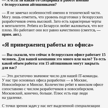
— А есть ли какая-то специфика в работе именно
с белорусскими айтишниками?
— Я не замечал особенностей именно в технической части.
Могу лишь отметить, что уровень подготовки у белорусских
разработчиков очень высокий. Зато есть характерные черты
в менталитете. Ребята из Беларуси любят жаловаться, что все
плохо. Но работают они все равно качественно (смеется
, —
прим. авт.
).
«Я приверженец работы из офиса»
— Вы сказали, что сейчас в белорусском офисе работает 15
человек. Для вашей компании это много или мало? То есть
какой объем работы эти 15 айтишников могут закрыть
для вас?
— Это достаточно значимое число для нашей IT-команды.
У нас три основных офиса разработки — в Москве,
Новосибирске и Минске. Количество ребят в минском офисе
сопоставимо с числом разработчиков в новосибирском.
Московский, конечно, больше. Плюс есть еще люди
на удаленке.
С точки зрения задач у нас нет выделенной специализации