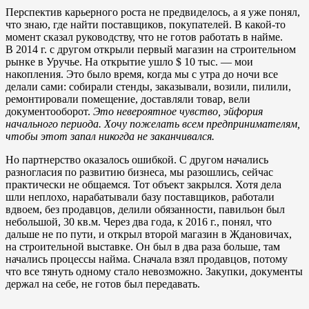
Перспектив карьерного роста не предвиделось, а я уже понял,
что знаю, где найти поставщиков, покупателей. В какой-то
момент сказал руководству, что не готов работать в найме.
В 2014 г. с другом открыли первый магазин на строительном
рынке в Уручье. На открытие ушло $ 10 тыс. — мои
накопления. Это было время, когда мы с утра до ночи все
делали сами: собирали стенды, заказывали, возили, пилили,
ремонтировали помещение, доставляли товар, вели
документооборот.
Это невероятное чувство, эйфория
начального периода. Хочу пожелать всем предпринимателям,
чтобы этот запал никогда не заканчивался.
Но партнерство оказалось ошибкой. С другом начались
разногласия по развитию бизнеса, мы разошлись, сейчас
практически не общаемся. Тот объект закрылся. Хотя дела
шли неплохо, нарабатывали базу поставщиков, работали
вдвоем, без продавцов, делили обязанности, павильон был
небольшой, 30 кв.м. Через два года, к 2016 г., понял, что
дальше не по пути, и открыл второй магазин в Ждановичах,
на строительной выставке. Он был в два раза больше, там
начались процессы найма. Сначала взял продавцов, потому
что все тянуть одному стало невозможно. Закупки, документы
держал на себе, не готов был передавать.