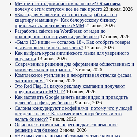
Мечтаете стать доминантом на рынке? Объясняем,
почему с этим статусом все не так просто
23 июля, 2026
«Благодаря маркетингу в соцсетях заработала на
квартиру и машину». Как белорусскому бизнесу
привлекать клиентов через SMM
21 июля, 2026
Разработка сайтов на WordPress: от идеи до
полноценного инструмента для бизнеса
17 июля, 2026
«Было 123 ниши — осталось 18». Как отобрать товары
для e-commerce и не накосячить?
17 июля, 2026
Как выбрать курсы английского языка для уверенного
результата
13 июля, 2026
Современные решения для оформления общественных и
коммерческих пространств
13 июля, 2026
Комплексное утепление и декоративная отделка фасада
частного дома
13 июля, 2026
Это Red Flag. За какую рекламу компании получают
предписания от МАРТ?
10 июля, 2026
Как заставить Google видеть ваши видео и приводить
целевой трафик для бизнеса
9 июля, 2026
Салоны конкурируют с кофейнями, потому что у людей
нет денег на все. Как изменился потребитель и что
делать бизнесу?
7 июля, 2026
Офисные стеклянные перегородки: современное
решение для бизнеса
2 июля, 2026
«Не нам судить, но мы обсудим»: четыре крупных