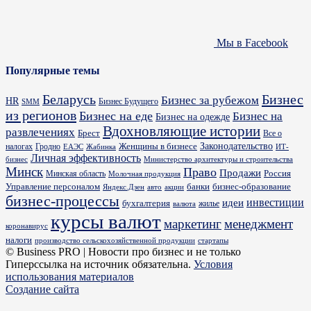
Мы в Facebook
Популярные темы
Бизнес
Беларусь
Бизнес за рубежом
HR
Бизнес Будущего
SMM
из регионов
Бизнес на еде
Бизнес на
Бизнес на одежде
Вдохновляющие истории
развлечениях
Брест
Все о
Законодательство
Женщины в бизнесе
налогах
Гродно
ИТ-
ЕАЭС
Жабинка
Личная эффективность
бизнес
Министерство архитектуры и строительства
Минск
Право
Продажи
Россия
Минская область
Молочная продукция
Управление персоналом
банки
бизнес-образование
Яндекс.Дзен
акции
авто
бизнес-процессы
идеи
инвестиции
бухгалтерия
жилье
валюта
курсы валют
маркетинг
менеджмент
коронавирус
налоги
производство сельскохозяйственной продукции
стартапы
© Business PRO | Новости про бизнес и не только
Гиперссылка на источник обязательна.
Условия
использования материалов
Создание сайта