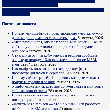
изменения». Как бизнесу не подорвать доверие людей,
подстраиваясь под ESG-повестку
Безопасность на кухне: какие документы спасут ресторан от
штрафов и судов
Последние новости
Почему ландшафтное проектирование участка нужно
делать одновременно с проектом дома
6 августа, 2026
«Мир разрушился, бизнес пропал, мне конец». Как не
сойти с ума после новости о кризисной ситуации в
бизнесе
6 августа, 2026
Отказались от «легкой» маржи и решили сообщать
«горькую правду». Как работает необычное MSM-
агентство?
1 августа, 2026
Как выбрать онлайн-кинотеатр для комфортного
просмотра фильмов и сериалов
31 июля, 2026
Почему сайт не растёт: 10 причин, которые мешают
получать трафик и заявки
29 июля, 2026
5 цифр маркетинга, которые должен знать и понимать
собственник бизнеса
28 июля, 2026
Проверка автомобиля перед покупкой: пошаговая
инструкция
25 июля, 2026
«Лечить без анализов — это не к нам»: как работает
необычное MSM-агентство
25 июля, 2026