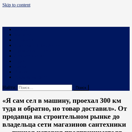
Skip to content
Business PRO
Новости про бизнес и не только
Бизнес
Маркетинг
Финансы
Техника и Технологии
Промышленность
Строительство
Право
Наука
В мире
Реклама на сайте
Найти:
«Я сам сел в машину, проехал 300 км
туда и обратно, но товар доставил». От
продавца на строительном рынке до
владельца сети магазинов сантехники