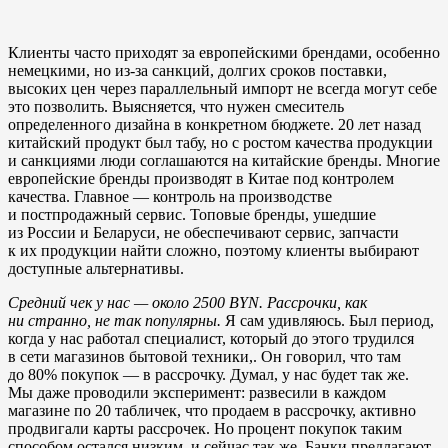
Клиенты часто приходят за европейскими брендами, особенно
немецкими, но из-за санкций, долгих сроков поставки,
высоких цен через параллельный импорт не всегда могут себе
это позволить. Выясняется, что нужен смеситель
определенного дизайна в конкретном бюджете. 20 лет назад
китайский продукт был табу, но с ростом качества продукции
и санкциями люди соглашаются на китайские бренды. Многие
европейские бренды производят в Китае под контролем
качества. Главное — контроль на производстве
и постпродажный сервис. Топовые бренды, ушедшие
из России и Беларуси, не обеспечивают сервис, запчасти
к их продукции найти сложно, поэтому клиенты выбирают
доступные альтернативы.
Средний чек у нас — около 2500 BYN. Рассрочки, как
ни странно, не так популярны.
Я сам удивляюсь. Был период,
когда у нас работал специалист, который до этого трудился
в сети магазинов бытовой техники,. Он говорил, что там
до 80% покупок — в рассрочку. Думал, у нас будет так же.
Мы даже проводили эксперимент: развесили в каждом
магазине по 20 табличек, что продаем в рассрочку, активно
продвигали карты рассрочек. Но процент покупок таким
способом остался низким, и сейчас так же. Банки предлагают