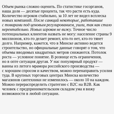
Объем рынка сложно оценить. По статистике госорганов,
наша доля — десятые процента, так что расти есть куда.
Количество игроков стабильно, за 10 лет не видел всплеска
новых компаний.
После санкций некоторые, работавшие
с товарами под ценовым регулированием, ушли, так как стало
нерентабельно. Новых игроков не вижу.
Точное число
потенциальных клиентов назвать не могу: население страны 9
миллионов, кто-то делает ремонт, кто-то нет, кто-то тянет
долго. Например, кажется, что в Минске активно ведется
строительство, но официальные данные говорят о том, что
объемы вводимых квадратных метров снижаются. Потолок
роста — условное понятие. В рознице есть ограничения,
но в опте ситуация другая. У нас популярный продукт —
ванны из литого мрамора российского производства —
с хорошим спросом и качеством, можно перенаправить усилия
туда. В крупных торговых центрах Минска количество
магазинов сантехники не изменилось — около 10 на каждом.
Можно перераспределить стратегию с B2C на B2B. Как
человек с предпринимательским складом ума я вижу
возможности в любой ситуации.