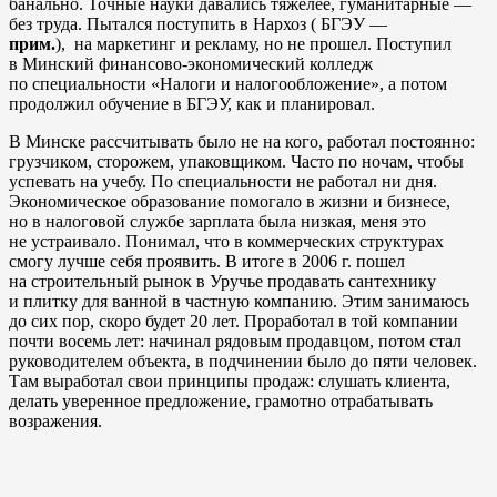
банально. Точные науки давались тяжелее, гуманитарные —
без труда. Пытался поступить в Нархоз ( БГЭУ —
прим.
), на маркетинг и рекламу, но не прошел. Поступил
в Минский финансово-экономический колледж
по специальности «Налоги и налогообложение», а потом
продолжил обучение в БГЭУ, как и планировал.
В Минске рассчитывать было не на кого, работал постоянно:
грузчиком, сторожем, упаковщиком. Часто по ночам, чтобы
успевать на учебу. По специальности не работал ни дня.
Экономическое образование помогало в жизни и бизнесе,
но в налоговой службе зарплата была низкая, меня это
не устраивало. Понимал, что в коммерческих структурах
смогу лучше себя проявить. В итоге в 2006 г. пошел
на строительный рынок в Уручье продавать сантехнику
и плитку для ванной в частную компанию. Этим занимаюсь
до сих пор, скоро будет 20 лет. Проработал в той компании
почти восемь лет: начинал рядовым продавцом, потом стал
руководителем объекта, в подчинении было до пяти человек.
Там выработал свои принципы продаж: слушать клиента,
делать уверенное предложение, грамотно отрабатывать
возражения.