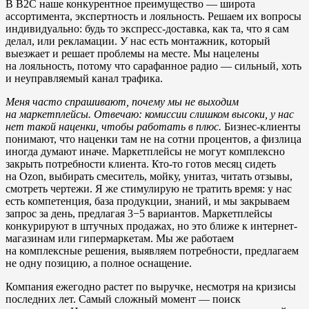
В B2C наше конкурентное преимущество — широта
ассортимента, экспертность и лояльность. Решаем их вопросы
индивидуально: будь то экспресс-доставка, как та, что я сам
делал, или рекламации. У нас есть монтажник, который
выезжает и решает проблемы на месте. Мы нацелены
на лояльность, потому что сарафанное радио — сильный, хоть
и неуправляемый канал трафика.
Меня часто спрашивают, почему мы не выходим
на маркетплейсы. Отвечаю: комиссии слишком высоки, у нас
нет такой наценки, чтобы работать в плюс.
Бизнес-клиенты
понимают, что наценки там не на сотни процентов, а физлица
иногда думают иначе. Маркетплейсы не могут комплексно
закрыть потребности клиента. Кто-то готов месяц сидеть
на Ozon, выбирать смеситель, мойку, унитаз, читать отзывы,
смотреть чертежи. Я же стимулирую не тратить время: у нас
есть компетенция, база продукции, знаний, и мы закрываем
запрос за день, предлагая 3−5 вариантов. Маркетплейсы
конкурируют в штучных продажах, но это ближе к интернет-
магазинам или гипермаркетам. Мы же работаем
на комплексные решения, выявляем потребности, предлагаем
не одну позицию, а полное оснащение.
Компания ежегодно растет по выручке, несмотря на кризисы
последних лет. Самый сложный момент — поиск