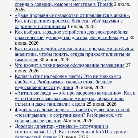
бренда о доверии, юморе и негативе в Threads
2 июля,
2026
«Даже прорывные разработки отправляются в архив».
Как внутренние процессы бизнеса губят задумки с
огромным потенциалом
1 июля, 2026
Как выбрать зарядное устройство для электромобиля:
практическое руководство для владельцев в Беларуси
30
июня, 2026
Как связать медийные кампании с продажами: post-view
аналитика, чтобы понять, откуда приходят клиенты на
самом деле
30 июня, 2026
Что входит в техническое обследование помещения
27
июня, 2026
Коллега спит на рабочем месте? Это не только его
проблема. Разбираемся, сколько стоят бизнесу
недосыпающие сотрудники
26 июня, 2026
«Активные люди — это про здоровую компанию». Как в
«Про бизнес» зарабатывали «минуты добра» и шли
(плыли и даже танцевали) к цели
25 июня, 2026
4-дневная рабочая неделя — наше будущее или способ
«позаигрывать» с сотрудниками? Разбираемся, что
говорят исследования
24 июня, 2026
Дорогой директор, «теневые» сотрудники и
сомнительные ГПД. Как изменения в КоАП затронут
белорусский бизнес
23 июня, 2026