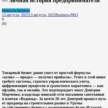
— личная история предпринимателя
Новости бизнеса
13 августа, 2025
13 августа, 2025
Business-PRO
0
(
0
)
Товарный бизнес давно ушел от простой формулы
«купил — продал — получил прибыль». Успех в этой нише
требует системы, строгого управленческого учета,
цифровизации процессов и грамотного маркетинга — как
офлайн, так и онлайн. Это подтверждает опыт Дмитрия
Марченко, владельца минской сети магазинов сантехники
и плитки «Водопад». За почти 20 лет Дмитрий прошел путь
от продавца на строительном рынке в Уручье
до собственника бизнеса с ассортиментом более 40 тысяч