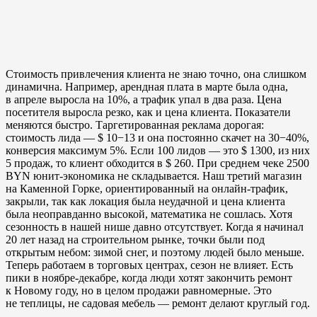
Стоимость привлечения клиента не знаю точно, она слишком
динамична. Например, арендная плата в марте была одна,
в апреле выросла на 10%, а трафик упал в два раза. Цена
посетителя выросла резко, как и цена клиента. Показатели
меняются быстро. Таргетированная реклама дорогая:
стоимость лида — $ 10−13 и она постоянно скачет на 30−40%,
конверсия максимум 5%. Если 100 лидов — это $ 1300, из них
5 продаж, то клиент обходится в $ 260. При среднем чеке 2500
BYN юнит-экономика не складывается. Наш третий магазин
на Каменной Горке, ориентированный на онлайн-трафик,
закрыли, так как локация была неудачной и цена клиента
была неоправданно высокой, математика не сошлась. Хотя
сезонность в нашей нише давно отсутствует. Когда я начинал
20 лет назад на строительном рынке, точки были под
открытым небом: зимой снег, и поэтому людей было меньше.
Теперь работаем в торговых центрах, сезон не влияет. Есть
пики в ноябре-декабре, когда люди хотят закончить ремонт
к Новому году, но в целом продажи равномерные. Это
не теплицы, не садовая мебель — ремонт делают круглый год.