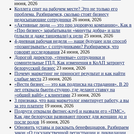
июня, 2026
Коллега спит на рабочем месте? Это не только его
проблема. Разбираемся, сколько стоят бизнесу
недосыпающие сотрудники
26 июня, 2026
«Активные люди — это про здоровую компанию». Как в
«Про бизнес» зарабатывали «минуты добра» и шли
(плыли и даже танцевали) к цели
25 июня, 2026
4-дневная рабочая неделя — наше будущее или способ
«позаигрывать» с сотрудниками? Разбираемся, что
говорят исследования
24 июня, 2026
Дорогой директор, «теневые» сотрудники и
сомнительные ГПД. Как изменения в КоАП затронут
белорусский бизнес
23 июня, 2026
Почему маркетинг не приносит результат и как найти
слабые места
23 июня, 2026
«Вести бизнес — это как подписка на страдания». В 20
лет открыла бьюти-студию, где делают ставку на
«общий вайб» с клиентами
23 июня, 2026
3 признака, что ваш маркетолог имитирует работу, а вы
за это платите
19 июня, 2026
Подруги открыли фитнес-клуб и назвали его «ПМС».
Как две белоруски развивают проект для женщин до и
после родов
16 июня, 2026
Обновить уставы и раскрыть бенефициаров. Разбираем
закон «О государственной регистрации и ликвидации