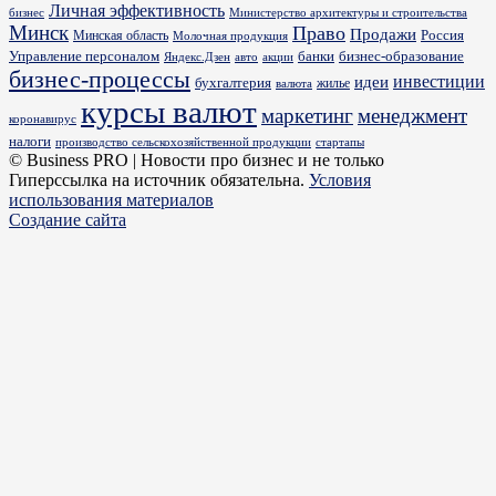
Личная эффективность
бизнес
Министерство архитектуры и строительства
Минск
Право
Продажи
Россия
Минская область
Молочная продукция
Управление персоналом
банки
бизнес-образование
Яндекс.Дзен
акции
авто
бизнес-процессы
идеи
инвестиции
бухгалтерия
жилье
валюта
курсы валют
маркетинг
менеджмент
коронавирус
налоги
производство сельскохозяйственной продукции
стартапы
© Business PRO | Новости про бизнес и не только
Гиперссылка на источник обязательна.
Условия
использования материалов
Создание сайта