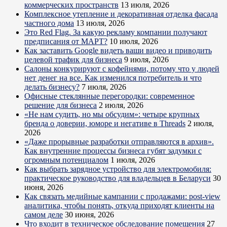
коммерческих пространств
13 июля, 2026
Комплексное утепление и декоративная отделка фасада
частного дома
13 июля, 2026
Это Red Flag. За какую рекламу компании получают
предписания от МАРТ?
10 июля, 2026
Как заставить Google видеть ваши видео и приводить
целевой трафик для бизнеса
9 июля, 2026
Салоны конкурируют с кофейнями, потому что у людей
нет денег на все. Как изменился потребитель и что
делать бизнесу?
7 июля, 2026
Офисные стеклянные перегородки: современное
решение для бизнеса
2 июля, 2026
«Не нам судить, но мы обсудим»: четыре крупных
бренда о доверии, юморе и негативе в Threads
2 июля,
2026
«Даже прорывные разработки отправляются в архив».
Как внутренние процессы бизнеса губят задумки с
огромным потенциалом
1 июля, 2026
Как выбрать зарядное устройство для электромобиля:
практическое руководство для владельцев в Беларуси
30
июня, 2026
Как связать медийные кампании с продажами: post-view
аналитика, чтобы понять, откуда приходят клиенты на
самом деле
30 июня, 2026
Что входит в техническое обследование помещения
27