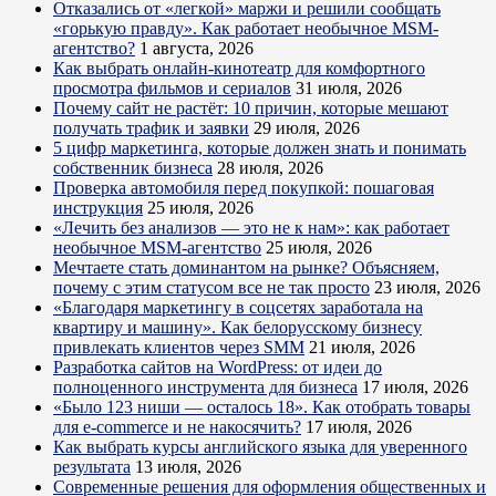
Отказались от «легкой» маржи и решили сообщать
«горькую правду». Как работает необычное MSM-
агентство?
1 августа, 2026
Как выбрать онлайн-кинотеатр для комфортного
просмотра фильмов и сериалов
31 июля, 2026
Почему сайт не растёт: 10 причин, которые мешают
получать трафик и заявки
29 июля, 2026
5 цифр маркетинга, которые должен знать и понимать
собственник бизнеса
28 июля, 2026
Проверка автомобиля перед покупкой: пошаговая
инструкция
25 июля, 2026
«Лечить без анализов — это не к нам»: как работает
необычное MSM-агентство
25 июля, 2026
Мечтаете стать доминантом на рынке? Объясняем,
почему с этим статусом все не так просто
23 июля, 2026
«Благодаря маркетингу в соцсетях заработала на
квартиру и машину». Как белорусскому бизнесу
привлекать клиентов через SMM
21 июля, 2026
Разработка сайтов на WordPress: от идеи до
полноценного инструмента для бизнеса
17 июля, 2026
«Было 123 ниши — осталось 18». Как отобрать товары
для e-commerce и не накосячить?
17 июля, 2026
Как выбрать курсы английского языка для уверенного
результата
13 июля, 2026
Современные решения для оформления общественных и