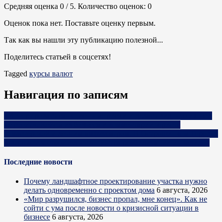
Средняя оценка
0
/ 5. Количество оценок:
0
Оценок пока нет. Поставьте оценку первым.
Так как вы нашли эту публикацию полезной...
Поделитесь статьей в соцсетях!
Tagged
курсы валют
Навигация по записям
«Игнорировать санкционные риски и делать вид, что их нет,
не стоит». Кейсы из бизнеса и комментарии юриста
С мастерской и летним амфитеатром. В Острошицком Городке
завершается строительство центра реабилитации инвалидов
Последние новости
Почему ландшафтное проектирование участка нужно
делать одновременно с проектом дома
6 августа, 2026
«Мир разрушился, бизнес пропал, мне конец». Как не
сойти с ума после новости о кризисной ситуации в
бизнесе
6 августа, 2026