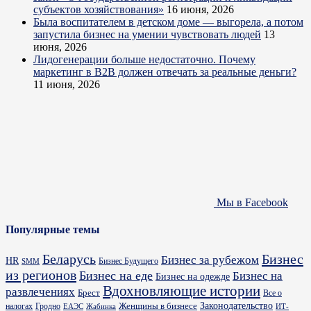
субъектов хозяйствования»
16 июня, 2026
Была воспитателем в детском доме — выгорела, а потом
запустила бизнес на умении чувствовать людей
13
июня, 2026
Лидогенерации больше недостаточно. Почему
маркетинг в B2B должен отвечать за реальные деньги?
11 июня, 2026
Мы в Facebook
Популярные темы
Бизнес
Беларусь
Бизнес за рубежом
HR
Бизнес Будущего
SMM
из регионов
Бизнес на еде
Бизнес на
Бизнес на одежде
Вдохновляющие истории
развлечениях
Брест
Все о
Законодательство
Женщины в бизнесе
налогах
Гродно
ИТ-
ЕАЭС
Жабинка