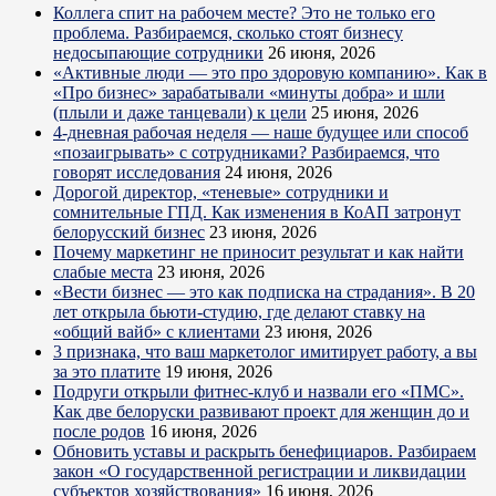
Коллега спит на рабочем месте? Это не только его
проблема. Разбираемся, сколько стоят бизнесу
недосыпающие сотрудники
26 июня, 2026
«Активные люди — это про здоровую компанию». Как в
«Про бизнес» зарабатывали «минуты добра» и шли
(плыли и даже танцевали) к цели
25 июня, 2026
4-дневная рабочая неделя — наше будущее или способ
«позаигрывать» с сотрудниками? Разбираемся, что
говорят исследования
24 июня, 2026
Дорогой директор, «теневые» сотрудники и
сомнительные ГПД. Как изменения в КоАП затронут
белорусский бизнес
23 июня, 2026
Почему маркетинг не приносит результат и как найти
слабые места
23 июня, 2026
«Вести бизнес — это как подписка на страдания». В 20
лет открыла бьюти-студию, где делают ставку на
«общий вайб» с клиентами
23 июня, 2026
3 признака, что ваш маркетолог имитирует работу, а вы
за это платите
19 июня, 2026
Подруги открыли фитнес-клуб и назвали его «ПМС».
Как две белоруски развивают проект для женщин до и
после родов
16 июня, 2026
Обновить уставы и раскрыть бенефициаров. Разбираем
закон «О государственной регистрации и ликвидации
субъектов хозяйствования»
16 июня, 2026