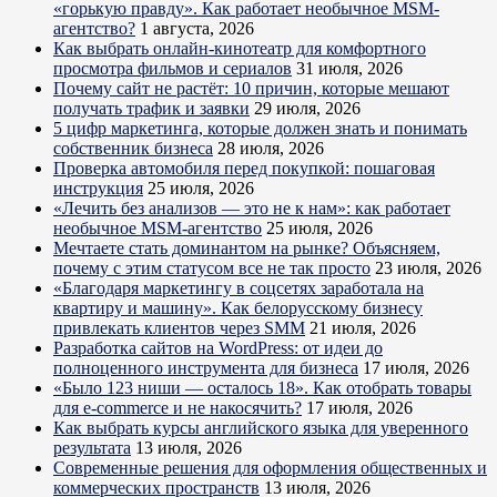
«горькую правду». Как работает необычное MSM-
агентство?
1 августа, 2026
Как выбрать онлайн-кинотеатр для комфортного
просмотра фильмов и сериалов
31 июля, 2026
Почему сайт не растёт: 10 причин, которые мешают
получать трафик и заявки
29 июля, 2026
5 цифр маркетинга, которые должен знать и понимать
собственник бизнеса
28 июля, 2026
Проверка автомобиля перед покупкой: пошаговая
инструкция
25 июля, 2026
«Лечить без анализов — это не к нам»: как работает
необычное MSM-агентство
25 июля, 2026
Мечтаете стать доминантом на рынке? Объясняем,
почему с этим статусом все не так просто
23 июля, 2026
«Благодаря маркетингу в соцсетях заработала на
квартиру и машину». Как белорусскому бизнесу
привлекать клиентов через SMM
21 июля, 2026
Разработка сайтов на WordPress: от идеи до
полноценного инструмента для бизнеса
17 июля, 2026
«Было 123 ниши — осталось 18». Как отобрать товары
для e-commerce и не накосячить?
17 июля, 2026
Как выбрать курсы английского языка для уверенного
результата
13 июля, 2026
Современные решения для оформления общественных и
коммерческих пространств
13 июля, 2026