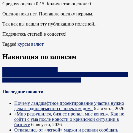
Средняя оценка
0
/ 5. Количество оценок:
0
Оценок пока нет. Поставьте оценку первым.
Так как вы нашли эту публикацию полезной...
Поделитесь статьей в соцсетях!
Tagged
курсы валют
Навигация по записям
Курсы валют на 08.10.2024
Школу с бассейном в микрорайоне «Минск Мир» планируют
открыть к следующему учебному году
Последние новости
Почему ландшафтное проектирование участка нужно
делать одновременно с проектом дома
6 августа, 2026
«Мир разрушился, бизнес пропал, мне конец». Как не
сойти с ума после новости о кризисной ситуации в
бизнесе
6 августа, 2026
Отказались от «легкой» маржи и решили сообщать