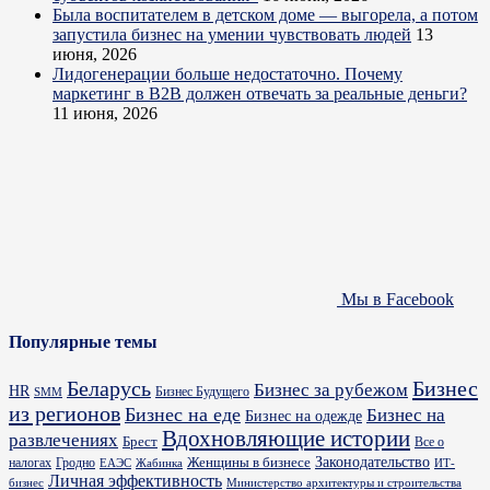
Была воспитателем в детском доме — выгорела, а потом
запустила бизнес на умении чувствовать людей
13
июня, 2026
Лидогенерации больше недостаточно. Почему
маркетинг в B2B должен отвечать за реальные деньги?
11 июня, 2026
Мы в Facebook
Популярные темы
Бизнес
Беларусь
Бизнес за рубежом
HR
Бизнес Будущего
SMM
из регионов
Бизнес на еде
Бизнес на
Бизнес на одежде
Вдохновляющие истории
развлечениях
Брест
Все о
Законодательство
Женщины в бизнесе
налогах
Гродно
ИТ-
ЕАЭС
Жабинка
Личная эффективность
бизнес
Министерство архитектуры и строительства