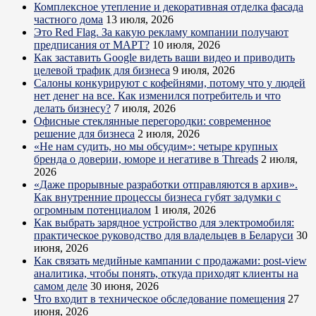
Комплексное утепление и декоративная отделка фасада
частного дома
13 июля, 2026
Это Red Flag. За какую рекламу компании получают
предписания от МАРТ?
10 июля, 2026
Как заставить Google видеть ваши видео и приводить
целевой трафик для бизнеса
9 июля, 2026
Салоны конкурируют с кофейнями, потому что у людей
нет денег на все. Как изменился потребитель и что
делать бизнесу?
7 июля, 2026
Офисные стеклянные перегородки: современное
решение для бизнеса
2 июля, 2026
«Не нам судить, но мы обсудим»: четыре крупных
бренда о доверии, юморе и негативе в Threads
2 июля,
2026
«Даже прорывные разработки отправляются в архив».
Как внутренние процессы бизнеса губят задумки с
огромным потенциалом
1 июля, 2026
Как выбрать зарядное устройство для электромобиля:
практическое руководство для владельцев в Беларуси
30
июня, 2026
Как связать медийные кампании с продажами: post-view
аналитика, чтобы понять, откуда приходят клиенты на
самом деле
30 июня, 2026
Что входит в техническое обследование помещения
27
июня, 2026