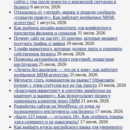
сойти с ума после новости о кризисной ситуации в
бизнесе
6 августа, 2026
Отказались от «легкой» маржи и решили сообщать
«горькую правду». Как работает необычное MSM-
агентство?
1 августа, 2026
Как выбрать онлайн-кинотеатр для комфортного
просмотра фильмов и сериалов
31 июля, 2026
Почему сайт не растёт: 10 причин, которые мешают
получать трафик и заявки
29 июля, 2026
5 цифр маркетинга, которые должен знать и понимать
собственник бизнеса
28 июля, 2026
Проверка автомобиля перед покупкой: пошаговая
инструкция
25 июля, 2026
«Лечить без анализов — это не к нам»: как работает
необычное MSM-агентство
25 июля, 2026
Мечтаете стать доминантом на рынке? Объясняем,
почему с этим статусом все не так просто
23 июля, 2026
«Благодаря маркетингу в соцсетях заработала на
квартиру и машину». Как белорусскому бизнесу
привлекать клиентов через SMM
21 июля, 2026
Разработка сайтов на WordPress: от идеи до
полноценного инструмента для бизнеса
17 июля, 2026
«Было 123 ниши — осталось 18». Как отобрать товары
для e-commerce и не накосячить?
17 июля, 2026
Как выбрать курсы английского языка для уверенного