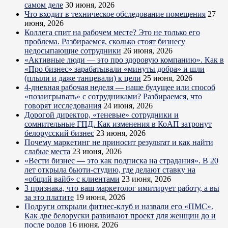
самом деле
30 июня, 2026
Что входит в техническое обследование помещения
27
июня, 2026
Коллега спит на рабочем месте? Это не только его
проблема. Разбираемся, сколько стоят бизнесу
недосыпающие сотрудники
26 июня, 2026
«Активные люди — это про здоровую компанию». Как в
«Про бизнес» зарабатывали «минуты добра» и шли
(плыли и даже танцевали) к цели
25 июня, 2026
4-дневная рабочая неделя — наше будущее или способ
«позаигрывать» с сотрудниками? Разбираемся, что
говорят исследования
24 июня, 2026
Дорогой директор, «теневые» сотрудники и
сомнительные ГПД. Как изменения в КоАП затронут
белорусский бизнес
23 июня, 2026
Почему маркетинг не приносит результат и как найти
слабые места
23 июня, 2026
«Вести бизнес — это как подписка на страдания». В 20
лет открыла бьюти-студию, где делают ставку на
«общий вайб» с клиентами
23 июня, 2026
3 признака, что ваш маркетолог имитирует работу, а вы
за это платите
19 июня, 2026
Подруги открыли фитнес-клуб и назвали его «ПМС».
Как две белоруски развивают проект для женщин до и
после родов
16 июня, 2026