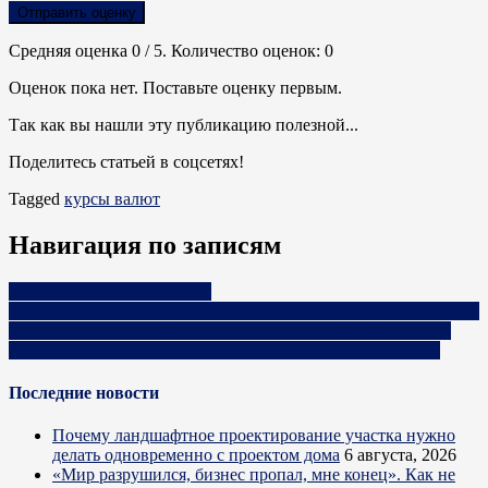
Отправить оценку
Средняя оценка
0
/ 5. Количество оценок:
0
Оценок пока нет. Поставьте оценку первым.
Так как вы нашли эту публикацию полезной...
Поделитесь статьей в соцсетях!
Tagged
курсы валют
Навигация по записям
Курсы валют на 14.01.2023
«Если я сама не стану пить наш кофе, как я могу продавать его
другим?» Руководитель Cofix в Беларуси — о стереотипах,
непонимании конкурентов и проблемах сетевого бизнеса
Последние новости
Почему ландшафтное проектирование участка нужно
делать одновременно с проектом дома
6 августа, 2026
«Мир разрушился, бизнес пропал, мне конец». Как не