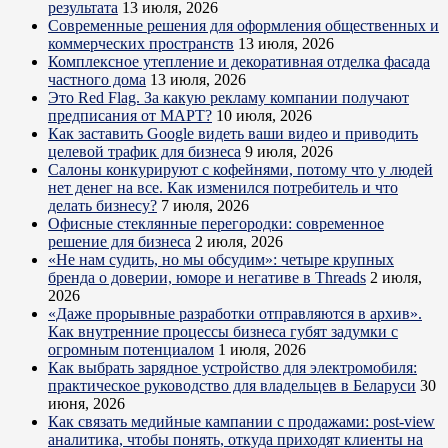
результата
13 июля, 2026
Современные решения для оформления общественных и
коммерческих пространств
13 июля, 2026
Комплексное утепление и декоративная отделка фасада
частного дома
13 июля, 2026
Это Red Flag. За какую рекламу компании получают
предписания от МАРТ?
10 июля, 2026
Как заставить Google видеть ваши видео и приводить
целевой трафик для бизнеса
9 июля, 2026
Салоны конкурируют с кофейнями, потому что у людей
нет денег на все. Как изменился потребитель и что
делать бизнесу?
7 июля, 2026
Офисные стеклянные перегородки: современное
решение для бизнеса
2 июля, 2026
«Не нам судить, но мы обсудим»: четыре крупных
бренда о доверии, юморе и негативе в Threads
2 июля,
2026
«Даже прорывные разработки отправляются в архив».
Как внутренние процессы бизнеса губят задумки с
огромным потенциалом
1 июля, 2026
Как выбрать зарядное устройство для электромобиля:
практическое руководство для владельцев в Беларуси
30
июня, 2026
Как связать медийные кампании с продажами: post-view
аналитика, чтобы понять, откуда приходят клиенты на