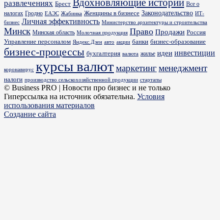
Вдохновляющие истории
развлечениях
Брест
Все о
Законодательство
Женщины в бизнесе
налогах
Гродно
ИТ-
ЕАЭС
Жабинка
Личная эффективность
бизнес
Министерство архитектуры и строительства
Минск
Право
Продажи
Россия
Минская область
Молочная продукция
Управление персоналом
банки
бизнес-образование
Яндекс.Дзен
акции
авто
бизнес-процессы
идеи
инвестиции
бухгалтерия
жилье
валюта
курсы валют
маркетинг
менеджмент
коронавирус
налоги
производство сельскохозяйственной продукции
стартапы
© Business PRO | Новости про бизнес и не только
Гиперссылка на источник обязательна.
Условия
использования материалов
Создание сайта