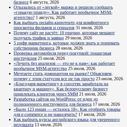
бизнесе
6 августа, 2026
Отказались от «легкой» маржи и решили сообщать
«горькую правду». Как работает необычное MSM-
агентство?
1 августа, 2026
Как выбрать онлайн-кинотеатр для комфортного
просмотра фильмов и сериалов
31 июля, 2026
Почему сайт не растёт: 10 причин, которые мешают
получать трафик и заявки
29 июля, 2026
5 цифр маркетинга, которые должен знать и понимать
собственник бизнеса
28 июля, 2026
Проверка автомобиля перед покупкой: пошаговая
инструкция
25 июля, 2026
«Лечить без анализов — это не к нам»: как работает
необычное MSM-агентство
25 июля, 2026
Мечтаете стать доминантом на рынке? Объясняем,
почему с этим статусом все не так просто
23 июля, 2026
«Благодаря маркетингу в соцсетях заработала на
квартиру и машину». Как белорусскому бизнесу
привлекать клиентов через SMM
21 июля, 2026
Разработка сайтов на WordPress: от идеи до
полноценного инструмента для бизнеса
17 июля, 2026
«Было 123 ниши — осталось 18». Как отобрать товары
для e-commerce и не накосячить?
17 июля, 2026
Как выбрать курсы английского языка для уверенного
результата
13 июля, 2026