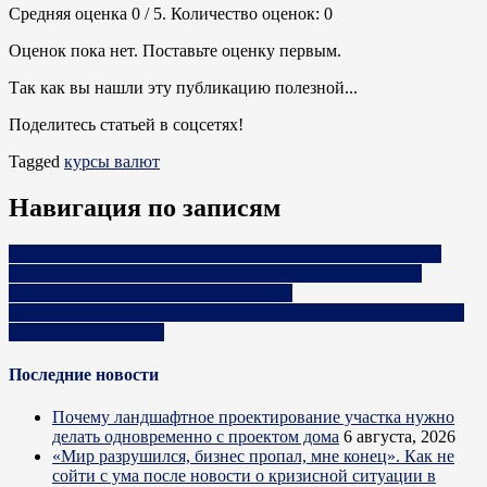
Средняя оценка
0
/ 5. Количество оценок:
0
Оценок пока нет. Поставьте оценку первым.
Так как вы нашли эту публикацию полезной...
Поделитесь статьей в соцсетях!
Tagged
курсы валют
Навигация по записям
«Всех токсичных товарищей надо вежливо отправлять на
рынок труда». Как белорус создал не просто успешный
бизнес, а, похоже, рай для работников
В Беларуси хотят пересмотреть подходы к господдержке при
строительстве жилья
Последние новости
Почему ландшафтное проектирование участка нужно
делать одновременно с проектом дома
6 августа, 2026
«Мир разрушился, бизнес пропал, мне конец». Как не
сойти с ума после новости о кризисной ситуации в