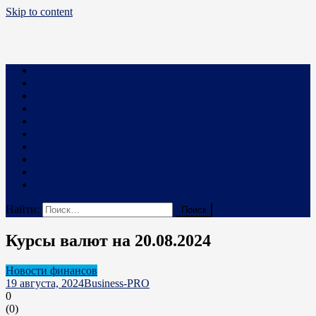
Skip to content
Business PRO
Новости про бизнес и не только
Бизнес
Маркетинг
Финансы
Техника и Технологии
Промышленность
Строительство
Право
Наука
В мире
Реклама на сайте
Найти:
Курсы валют на 20.08.2024
Новости финансов
19 августа, 2024
Business-PRO
0
(
0
)