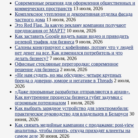
Современные решения для оформления общественных и
коммерческих пространств
13 июля, 2026
Комплексное утепление и декоративная отделка фасада
частного дома
13 июля, 2026
Это Red Flag. За какую рекламу компании получают
предписания от МАРТ?
10 июля, 2026
Как заставить Google видеть ваши видео и приводить
целевой трафик для бизнеса
9 июля, 2026
Салоны конкурируют с кофейнями, потому что у людей
нет денег на все. Как изменился потребитель и что
делать бизнесу?
7 июля, 2026
Офисные стеклянные перегородки: современное
решение для бизнеса
2 июля, 2026
«Не нам судить, но мы обсудим»: четыре крупных
бренда о доверии, юморе и негативе в Threads
2 июля,
2026
«Даже прорывные разработки отправляются в архив».
Как внутренние процессы бизнеса губят задумки с
огромным потенциалом
1 июля, 2026
Как выбрать зарядное устройство для электромобиля:
практическое руководство для владельцев в Беларуси
30
июня, 2026
Как связать медийные кампании с продажами: post-view
аналитика, чтобы понять, откуда приходят клиенты на
самом деле
30 июня, 2026