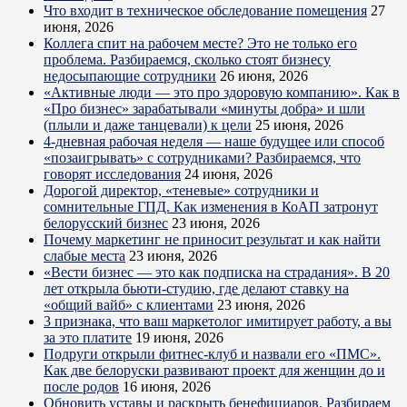
Что входит в техническое обследование помещения
27
июня, 2026
Коллега спит на рабочем месте? Это не только его
проблема. Разбираемся, сколько стоят бизнесу
недосыпающие сотрудники
26 июня, 2026
«Активные люди — это про здоровую компанию». Как в
«Про бизнес» зарабатывали «минуты добра» и шли
(плыли и даже танцевали) к цели
25 июня, 2026
4-дневная рабочая неделя — наше будущее или способ
«позаигрывать» с сотрудниками? Разбираемся, что
говорят исследования
24 июня, 2026
Дорогой директор, «теневые» сотрудники и
сомнительные ГПД. Как изменения в КоАП затронут
белорусский бизнес
23 июня, 2026
Почему маркетинг не приносит результат и как найти
слабые места
23 июня, 2026
«Вести бизнес — это как подписка на страдания». В 20
лет открыла бьюти-студию, где делают ставку на
«общий вайб» с клиентами
23 июня, 2026
3 признака, что ваш маркетолог имитирует работу, а вы
за это платите
19 июня, 2026
Подруги открыли фитнес-клуб и назвали его «ПМС».
Как две белоруски развивают проект для женщин до и
после родов
16 июня, 2026
Обновить уставы и раскрыть бенефициаров. Разбираем