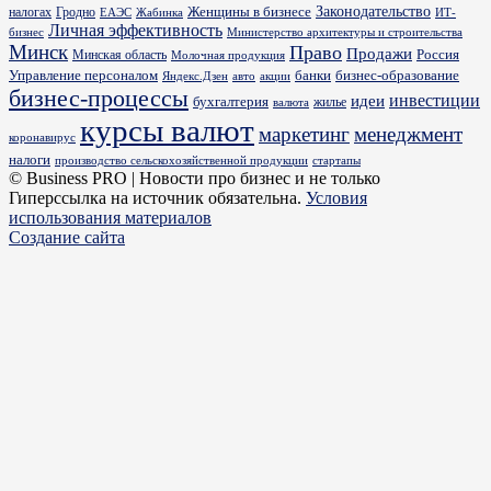
Законодательство
Женщины в бизнесе
налогах
Гродно
ИТ-
ЕАЭС
Жабинка
Личная эффективность
бизнес
Министерство архитектуры и строительства
Минск
Право
Продажи
Россия
Минская область
Молочная продукция
Управление персоналом
банки
бизнес-образование
Яндекс.Дзен
акции
авто
бизнес-процессы
идеи
инвестиции
бухгалтерия
жилье
валюта
курсы валют
маркетинг
менеджмент
коронавирус
налоги
производство сельскохозяйственной продукции
стартапы
© Business PRO | Новости про бизнес и не только
Гиперссылка на источник обязательна.
Условия
использования материалов
Создание сайта