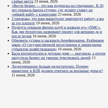
слабые места
23 июня, 2026
«Вести бизнес — это как подписка на страдания». В 20
лет открыла бьюти-студию, где делают ставку на
«общий вайб» с клиентами
23 июня, 2026
3 признака, что ваш маркетолог имитирует работу, а вы
за это платите
19 июня, 2026
Подруги открыли фитнес-клуб и назвали его «ПМС».
Как две белоруски развивают проект для женщин до и
после родов
16 июня, 2026
Обновить уставы и раскрыть бенефициаров. Разбираем
закон «О государственной регистрации и ликвидации
субъектов хозяйствования»
16 июня, 2026
Была воспитателем в детском доме — выгорела, а потом
запустила бизнес на умении чувствовать людей
13
июня, 2026
Лидогенерации больше недостаточно. Почему
маркетинг в B2B должен отвечать за реальные деньги?
11 июня, 2026