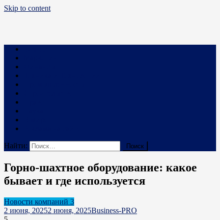
Skip to content
Business PRO
Новости про бизнес и не только
Бизнес
Маркетинг
Финансы
Техника и Технологии
Промышленность
Строительство
Право
Наука
В мире
Реклама на сайте
Найти:
Горно-шахтное оборудование: какое
бывает и где используется
Новости компаний 3
2 июня, 2025
2 июня, 2025
Business-PRO
5