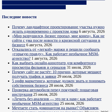
решение». Как составить понятное коммерческое
предложение для сложного продукта
Последние новости
Почему ландшафтное проектирование участка нужно
делать одновременно с проектом дома
6 августа, 2026
«Мир разрушился, бизнес пропал, мне конец». Как не
сойти с ума после новости о кризисной ситуации в
бизнесе
6 августа, 2026
Отказались от «легкой» маржи и решили сообщать
«горькую правду». Как работает необычное MSM-
агентство?
1 августа, 2026
Как выбрать онлайн-кинотеатр для комфортного
просмотра фильмов и сериалов
31 июля, 2026
Почему сайт не растёт: 10 причин, которые мешают
получать трафик и заявки
29 июля, 2026
5 цифр маркетинга, которые должен знать и понимать
собственник бизнеса
28 июля, 2026
Проверка автомобиля перед покупкой: пошаговая
инструкция
25 июля, 2026
«Лечить без анализов — это не к нам»: как работает
необычное MSM-агентство
25 июля, 2026
Мечтаете стать доминантом на рынке? Объясняем,