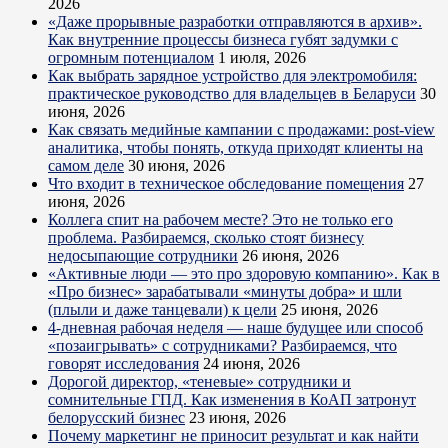
2026
«Даже прорывные разработки отправляются в архив».
Как внутренние процессы бизнеса губят задумки с
огромным потенциалом
1 июля, 2026
Как выбрать зарядное устройство для электромобиля:
практическое руководство для владельцев в Беларуси
30
июня, 2026
Как связать медийные кампании с продажами: post-view
аналитика, чтобы понять, откуда приходят клиенты на
самом деле
30 июня, 2026
Что входит в техническое обследование помещения
27
июня, 2026
Коллега спит на рабочем месте? Это не только его
проблема. Разбираемся, сколько стоят бизнесу
недосыпающие сотрудники
26 июня, 2026
«Активные люди — это про здоровую компанию». Как в
«Про бизнес» зарабатывали «минуты добра» и шли
(плыли и даже танцевали) к цели
25 июня, 2026
4-дневная рабочая неделя — наше будущее или способ
«позаигрывать» с сотрудниками? Разбираемся, что
говорят исследования
24 июня, 2026
Дорогой директор, «теневые» сотрудники и
сомнительные ГПД. Как изменения в КоАП затронут
белорусский бизнес
23 июня, 2026
Почему маркетинг не приносит результат и как найти