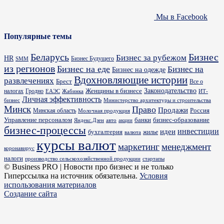
Мы в Facebook
Популярные темы
Бизнес
Беларусь
Бизнес за рубежом
HR
Бизнес Будущего
SMM
из регионов
Бизнес на еде
Бизнес на
Бизнес на одежде
Вдохновляющие истории
развлечениях
Брест
Все о
Законодательство
Женщины в бизнесе
налогах
Гродно
ИТ-
ЕАЭС
Жабинка
Личная эффективность
бизнес
Министерство архитектуры и строительства
Минск
Право
Продажи
Россия
Минская область
Молочная продукция
Управление персоналом
банки
бизнес-образование
Яндекс.Дзен
акции
авто
бизнес-процессы
идеи
инвестиции
бухгалтерия
жилье
валюта
курсы валют
маркетинг
менеджмент
коронавирус
налоги
производство сельскохозяйственной продукции
стартапы
© Business PRO | Новости про бизнес и не только
Гиперссылка на источник обязательна.
Условия
использования материалов
Создание сайта