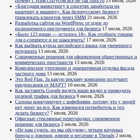
почему с этим статусом все не так просто
23 июля, 2026
«Благодаря маркетингу в соцсетях заработала на
квартиру и машину». Как белорусскому бизнесу
привлекать клиентов через SMM
21 июля, 2026
Разработка сайтов на WordPress: от идеи до
полноценного инструмента для бизнеса
17 июля, 2026
«Было 123 ниши — осталось 18». Как отобрать товары
для e-commerce и не накосячить?
17 июля, 2026
Как выбрать курсы английского языка для уверенного
результата
13 июля, 2026
Современные решения для оформления общественных и
коммерческих пространств
13 июля, 2026
Комплексное утепление и декоративная отделка фасада
частного дома
13 июля, 2026
Это Red Flag. За какую рекламу компании получают
предписания от МАРТ?
10 июля, 2026
Как заставить Google видеть ваши видео и приводить
целевой трафик для бизнеса
9 июля, 2026
Салоны конкурируют с кофейнями, потому что у людей
нет денег на все. Как изменился потребитель и что
делать бизнесу?
7 июля, 2026
Офисные стеклянные перегородки: современное
решение для бизнеса
2 июля, 2026
«Не нам судить, но мы обсудим»: четыре крупных
бренда о доверии, юморе и негативе в Threads
2 июля,