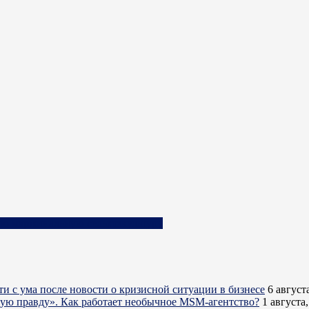
мую маржинальную сельхозкультуру
ти с ума после новости о кризисной ситуации в бизнесе
6 август
кую правду». Как работает необычное MSM-агентство?
1 августа