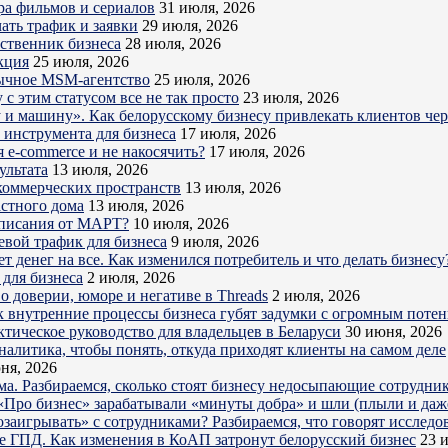
ра фильмов и сериалов
31 июля, 2026
ать трафик и заявки
29 июля, 2026
бственник бизнеса
28 июля, 2026
кция
25 июля, 2026
обычное MSM-агентство
25 июля, 2026
с этим статусом все не так просто
23 июля, 2026
ру и машину». Как белорусскому бизнесу привлекать клиентов ч
о инструмента для бизнеса
17 июля, 2026
 e-commerce и не накосячить?
17 июля, 2026
ультата
13 июля, 2026
коммерческих пространств
13 июля, 2026
астного дома
13 июля, 2026
дписания от МАРТ?
10 июля, 2026
евой трафик для бизнеса
9 июля, 2026
 денег на все. Как изменился потребитель и что делать бизнесу
для бизнеса
2 июля, 2026
о доверии, юморе и негативе в Threads
2 июля, 2026
к внутренние процессы бизнеса губят задумки с огромным поте
ктическое руководство для владельцев в Беларуси
30 июня, 2026
налитика, чтобы понять, откуда приходят клиенты на самом деле
ня, 2026
ема. Разбираемся, сколько стоят бизнесу недосыпающие сотрудни
Про бизнес» зарабатывали «минуты добра» и шли (плыли и даже
озаигрывать» с сотрудниками? Разбираемся, что говорят исследо
е ГПД. Как изменения в КоАП затронут белорусский бизнес
23 