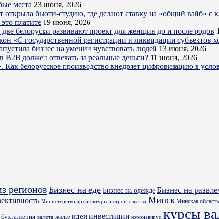
бые места
23 июня, 2026
ет открыла бьюти-студию, где делают ставку на «общий вайб» с 
 это платите
19 июня, 2026
 две белоруски развивают проект для женщин до и после родов
акон «О государственной регистрации и ликвидации субъектов х
запустила бизнес на умении чувствовать людей
13 июня, 2026
в B2B должен отвечать за реальные деньги?
11 июня, 2026
». Как белорусское производство внедряет цифровизацию в усл
из регионов
Бизнес на еде
Бизнес на развл
Бизнес на одежде
Минск
фективность
Минская область
Министерство архитектуры и строительства
курсы в
идеи
инвестиции
бухгалтерия
жилье
валюта
коронавирус