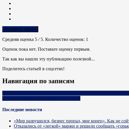
Отправить оценку
Средняя оценка
5
/ 5. Количество оценок:
1
Оценок пока нет. Поставьте оценку первым.
Так как вы нашли эту публикацию полезной...
Поделитесь статьей в соцсетях!
Навигация по записям
2022 год может стать «годом кукурузы»: эксперты назвали са
В России снизилось производство мяса
Последние новости
«Мир разрушился, бизнес пропал, мне конец». Как не сой
Отказались от «легкой» маржи и решили сообщать «горь