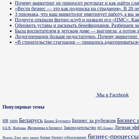
Почему маркетинг не приносит результат и как найти сла
«Вести бизнес — это как подписка на страдания». В 20 л
3 признака, что ваш маркетолог имитирует работу, а вы за
Подруги открыли фитнес-клуб и назвали его «ПМС». Как
Обновить уставы и раскрыть бенефициаров. Разбираем з
Была воспитателем в детском доме — выгорела, а потом 
Лидогенерации больше недостаточно. Почему маркетинг 
«В строительстве стагнация — пришлось адаптироваться
Мы в Facebook
Популярные темы
Бизнес 
Беларусь
Бизнес за рубежом
HR
Бизнес Будущего
SMM
Личная эф
Законодательство
Женщины в бизнесе
ИТ-бизнес
ЕАЭС
Жабинка
бизнес-процессы
банки
бизнес-образование
Яндекс.Дзен
акции
авто