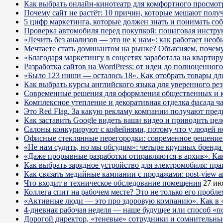
Как выбрать онлайн-кинотеатр для комфортного просмот
Почему сайт не растёт: 10 причин, которые мешают получ
5 цифр маркетинга, которые должен знать и понимать со
Проверка автомобиля перед покупкой: пошаговая инстру
«Лечить без анализов — это не к нам»: как работает не
Мечтаете стать доминантом на рынке? Объясняем, почему 
«Благодаря маркетингу в соцсетях заработала на кварти
Разработка сайтов на WordPress: от идеи до полноценног
«Было 123 ниши — осталось 18». Как отобрать товары для
Как выбрать курсы английского языка для уверенного рез
Современные решения для оформления общественных и 
Комплексное утепление и декоративная отделка фасада ч
Это Red Flag. За какую рекламу компании получают пре
Как заставить Google видеть ваши видео и приводить цел
Салоны конкурируют с кофейнями, потому что у людей нет
Офисные стеклянные перегородки: современное решение 
«Не нам судить, но мы обсудим»: четыре крупных бренда 
«Даже прорывные разработки отправляются в архив». Ка
Как выбрать зарядное устройство для электромобиля: пра
Как связать медийные кампании с продажами: post-view а
Что входит в техническое обследование помещения
27 ию
Коллега спит на рабочем месте? Это не только его пробл
«Активные люди — это про здоровую компанию». Как в «
4-дневная рабочая неделя — наше будущее или способ «п
Дорогой директор, «теневые» сотрудники и сомнительны