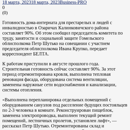
18 марта, 2023
18 марта, 2023
Business-PRO
0
(
0
)
Готовность дома-интерната для престарелых и людей с
инвалидностью в Озаричах Калинковичского района
составляет 90%. Об этом сообщил председатель комитета по
труду, занятости и социальной защите Гомельского
облисполкома Петр Шутько на совещании с участием
председателя облисполкома Ивана Крупко, передает
корреспондент БЕЛТА.
К работам приступили в августе прошлого года.
Строительная готовность сейчас составляет 90%. За этот
период отремонтирована кровля, выполнена тепловая
реновация фасада, оборудована система вентиляции,
заменены наружные сети водоснабжения и канализации,
системы отопления.
«Выполнена перепланировка отдельных помещений с
оборудованием санузлов под расселение будущих постояльцев
по 2-3 человека в комнате. Реконструирован пищеблок,
заменена электропроводка, выполнен текущий ремонт
помещений, лестничных пролетов, установлен лифт», —
рассказал Петр Шутько. Отремонтированы склад и