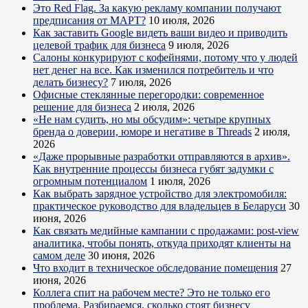
Это Red Flag. За какую рекламу компании получают
предписания от МАРТ?
10 июля, 2026
Как заставить Google видеть ваши видео и приводить
целевой трафик для бизнеса
9 июля, 2026
Салоны конкурируют с кофейнями, потому что у людей
нет денег на все. Как изменился потребитель и что
делать бизнесу?
7 июля, 2026
Офисные стеклянные перегородки: современное
решение для бизнеса
2 июля, 2026
«Не нам судить, но мы обсудим»: четыре крупных
бренда о доверии, юморе и негативе в Threads
2 июля,
2026
«Даже прорывные разработки отправляются в архив».
Как внутренние процессы бизнеса губят задумки с
огромным потенциалом
1 июля, 2026
Как выбрать зарядное устройство для электромобиля:
практическое руководство для владельцев в Беларуси
30
июня, 2026
Как связать медийные кампании с продажами: post-view
аналитика, чтобы понять, откуда приходят клиенты на
самом деле
30 июня, 2026
Что входит в техническое обследование помещения
27
июня, 2026
Коллега спит на рабочем месте? Это не только его
проблема. Разбираемся, сколько стоят бизнесу