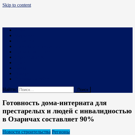
Skip to content
Business PRO
Новости про бизнес и не только
Бизнес
Маркетинг
Финансы
Техника и Технологии
Промышленность
Строительство
Право
Наука
В мире
Реклама на сайте
Найти:
Готовность дома-интерната для
престарелых и людей с инвалидностью
в Озаричах составляет 90%
Новости строительства
Регионы