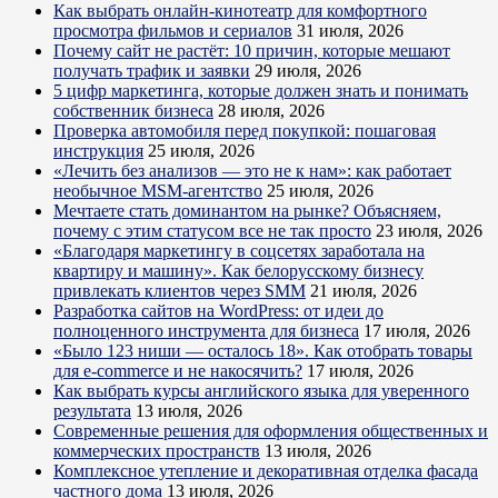
Как выбрать онлайн-кинотеатр для комфортного
просмотра фильмов и сериалов
31 июля, 2026
Почему сайт не растёт: 10 причин, которые мешают
получать трафик и заявки
29 июля, 2026
5 цифр маркетинга, которые должен знать и понимать
собственник бизнеса
28 июля, 2026
Проверка автомобиля перед покупкой: пошаговая
инструкция
25 июля, 2026
«Лечить без анализов — это не к нам»: как работает
необычное MSM-агентство
25 июля, 2026
Мечтаете стать доминантом на рынке? Объясняем,
почему с этим статусом все не так просто
23 июля, 2026
«Благодаря маркетингу в соцсетях заработала на
квартиру и машину». Как белорусскому бизнесу
привлекать клиентов через SMM
21 июля, 2026
Разработка сайтов на WordPress: от идеи до
полноценного инструмента для бизнеса
17 июля, 2026
«Было 123 ниши — осталось 18». Как отобрать товары
для e-commerce и не накосячить?
17 июля, 2026
Как выбрать курсы английского языка для уверенного
результата
13 июля, 2026
Современные решения для оформления общественных и
коммерческих пространств
13 июля, 2026
Комплексное утепление и декоративная отделка фасада
частного дома
13 июля, 2026