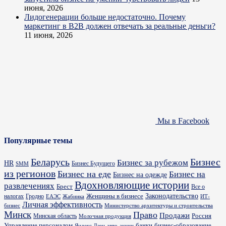
июня, 2026
Лидогенерации больше недостаточно. Почему
маркетинг в B2B должен отвечать за реальные деньги?
11 июня, 2026
Мы в Facebook
Популярные темы
Бизнес
Беларусь
Бизнес за рубежом
HR
Бизнес Будущего
SMM
из регионов
Бизнес на еде
Бизнес на
Бизнес на одежде
Вдохновляющие истории
развлечениях
Брест
Все о
Законодательство
Женщины в бизнесе
налогах
Гродно
ИТ-
ЕАЭС
Жабинка
Личная эффективность
бизнес
Министерство архитектуры и строительства
Минск
Право
Продажи
Россия
Минская область
Молочная продукция
Управление персоналом
банки
бизнес-образование
Яндекс.Дзен
акции
авто