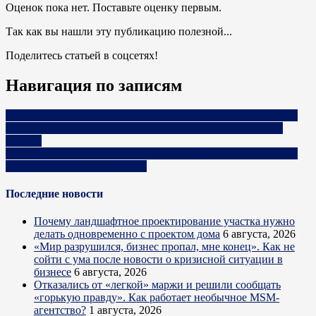
Оценок пока нет. Поставьте оценку первым.
Так как вы нашли эту публикацию полезной...
Поделитесь статьей в соцсетях!
Навигация по записям
«В хорошую погоду люди покупают больше». Рассказываем
про эмоциональный маркетинг и секреты моментальных
продаж
Награждены представители организаций, надоивших за год
>10 тыс. кг молока на корову
Последние новости
Почему ландшафтное проектирование участка нужно
делать одновременно с проектом дома
6 августа, 2026
«Мир разрушился, бизнес пропал, мне конец». Как не
сойти с ума после новости о кризисной ситуации в
бизнесе
6 августа, 2026
Отказались от «легкой» маржи и решили сообщать
«горькую правду». Как работает необычное MSM-
агентство?
1 августа, 2026