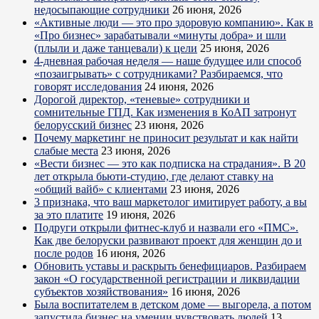
недосыпающие сотрудники
26 июня, 2026
«Активные люди — это про здоровую компанию». Как в
«Про бизнес» зарабатывали «минуты добра» и шли
(плыли и даже танцевали) к цели
25 июня, 2026
4-дневная рабочая неделя — наше будущее или способ
«позаигрывать» с сотрудниками? Разбираемся, что
говорят исследования
24 июня, 2026
Дорогой директор, «теневые» сотрудники и
сомнительные ГПД. Как изменения в КоАП затронут
белорусский бизнес
23 июня, 2026
Почему маркетинг не приносит результат и как найти
слабые места
23 июня, 2026
«Вести бизнес — это как подписка на страдания». В 20
лет открыла бьюти-студию, где делают ставку на
«общий вайб» с клиентами
23 июня, 2026
3 признака, что ваш маркетолог имитирует работу, а вы
за это платите
19 июня, 2026
Подруги открыли фитнес-клуб и назвали его «ПМС».
Как две белоруски развивают проект для женщин до и
после родов
16 июня, 2026
Обновить уставы и раскрыть бенефициаров. Разбираем
закон «О государственной регистрации и ликвидации
субъектов хозяйствования»
16 июня, 2026
Была воспитателем в детском доме — выгорела, а потом
запустила бизнес на умении чувствовать людей
13