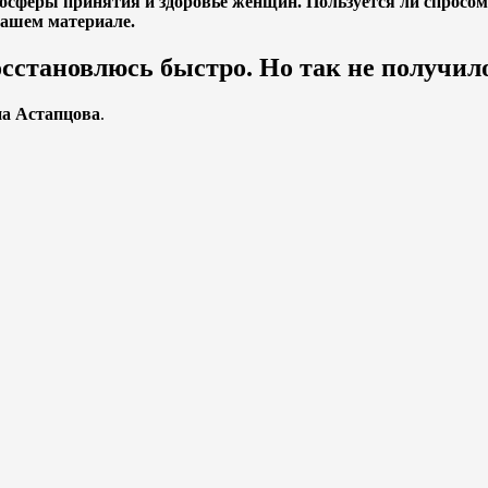
феры принятия и здоровье женщин. Пользуется ли спросом т
нашем материале.
 восстановлюсь быстро. Но так не получи
а Астапцова
.