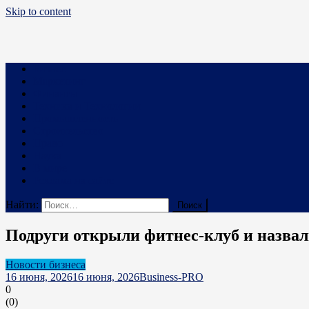
Skip to content
Business PRO
Новости про бизнес и не только
Бизнес
Маркетинг
Финансы
Техника и Технологии
Промышленность
Строительство
Право
Наука
В мире
Реклама на сайте
Найти:
Подруги открыли фитнес-клуб и назвал
Новости бизнеса
16 июня, 2026
16 июня, 2026
Business-PRO
0
(
0
)