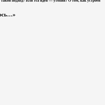
акой подход? Или эта идея — утопия? О том, как устроен
лось…»