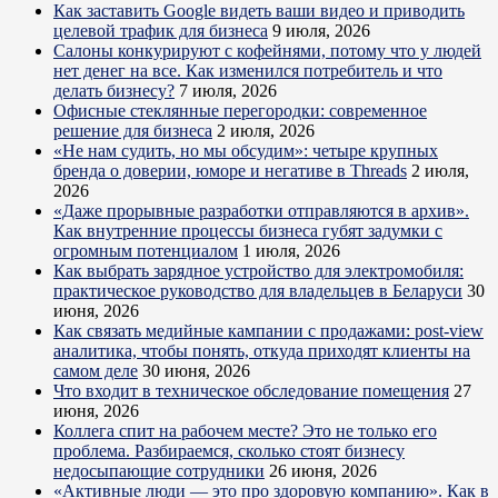
Как заставить Google видеть ваши видео и приводить
целевой трафик для бизнеса
9 июля, 2026
Салоны конкурируют с кофейнями, потому что у людей
нет денег на все. Как изменился потребитель и что
делать бизнесу?
7 июля, 2026
Офисные стеклянные перегородки: современное
решение для бизнеса
2 июля, 2026
«Не нам судить, но мы обсудим»: четыре крупных
бренда о доверии, юморе и негативе в Threads
2 июля,
2026
«Даже прорывные разработки отправляются в архив».
Как внутренние процессы бизнеса губят задумки с
огромным потенциалом
1 июля, 2026
Как выбрать зарядное устройство для электромобиля:
практическое руководство для владельцев в Беларуси
30
июня, 2026
Как связать медийные кампании с продажами: post-view
аналитика, чтобы понять, откуда приходят клиенты на
самом деле
30 июня, 2026
Что входит в техническое обследование помещения
27
июня, 2026
Коллега спит на рабочем месте? Это не только его
проблема. Разбираемся, сколько стоят бизнесу
недосыпающие сотрудники
26 июня, 2026
«Активные люди — это про здоровую компанию». Как в