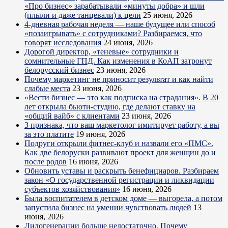
«Про бизнес» зарабатывали «минуты добра» и шли
(плыли и даже танцевали) к цели
25 июня, 2026
4-дневная рабочая неделя — наше будущее или способ
«позаигрывать» с сотрудниками? Разбираемся, что
говорят исследования
24 июня, 2026
Дорогой директор, «теневые» сотрудники и
сомнительные ГПД. Как изменения в КоАП затронут
белорусский бизнес
23 июня, 2026
Почему маркетинг не приносит результат и как найти
слабые места
23 июня, 2026
«Вести бизнес — это как подписка на страдания». В 20
лет открыла бьюти-студию, где делают ставку на
«общий вайб» с клиентами
23 июня, 2026
3 признака, что ваш маркетолог имитирует работу, а вы
за это платите
19 июня, 2026
Подруги открыли фитнес-клуб и назвали его «ПМС».
Как две белоруски развивают проект для женщин до и
после родов
16 июня, 2026
Обновить уставы и раскрыть бенефициаров. Разбираем
закон «О государственной регистрации и ликвидации
субъектов хозяйствования»
16 июня, 2026
Была воспитателем в детском доме — выгорела, а потом
запустила бизнес на умении чувствовать людей
13
июня, 2026
Лидогенерации больше недостаточно. Почему