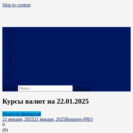
Skip to content
Business PRO
Новости про бизнес и не только
Бизнес
Маркетинг
Финансы
Техника и Технологии
Промышленность
Строительство
Право
Наука
В мире
Реклама на сайте
Найти:
Курсы валют на 22.01.2025
Новости финансов
21 января, 2025
21 января, 2025
Business-PRO
0
(
0
)