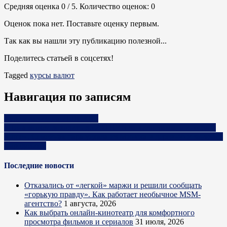
Средняя оценка
0
/ 5. Количество оценок:
0
Оценок пока нет. Поставьте оценку первым.
Так как вы нашли эту публикацию полезной...
Поделитесь статьей в соцсетях!
Tagged
курсы валют
Навигация по записям
Курсы валют на 21.01.2025
«Цена может доходить до 200 BYN за килограмм, а иногда и
выше». Семейная пара уехала из Минска в деревню и занялась
сыроделием
Последние новости
Отказались от «легкой» маржи и решили сообщать
«горькую правду». Как работает необычное MSM-
агентство?
1 августа, 2026
Как выбрать онлайн-кинотеатр для комфортного
просмотра фильмов и сериалов
31 июля, 2026