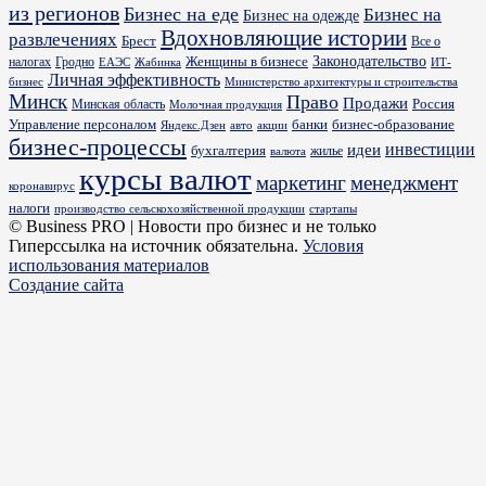
из регионов
Бизнес на еде
Бизнес на
Бизнес на одежде
Вдохновляющие истории
развлечениях
Брест
Все о
Законодательство
Женщины в бизнесе
налогах
Гродно
ИТ-
ЕАЭС
Жабинка
Личная эффективность
бизнес
Министерство архитектуры и строительства
Минск
Право
Продажи
Россия
Минская область
Молочная продукция
Управление персоналом
банки
бизнес-образование
Яндекс.Дзен
акции
авто
бизнес-процессы
идеи
инвестиции
бухгалтерия
жилье
валюта
курсы валют
маркетинг
менеджмент
коронавирус
налоги
производство сельскохозяйственной продукции
стартапы
© Business PRO | Новости про бизнес и не только
Гиперссылка на источник обязательна.
Условия
использования материалов
Создание сайта