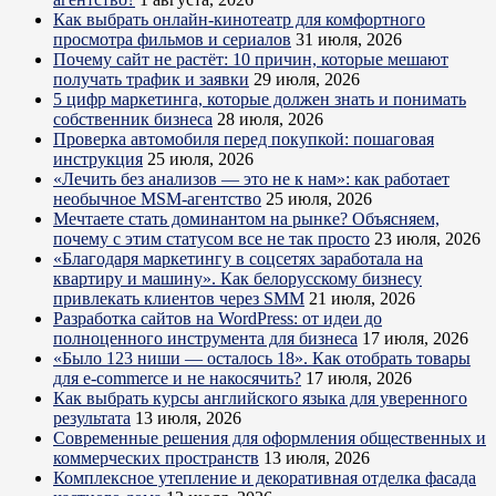
Как выбрать онлайн-кинотеатр для комфортного
просмотра фильмов и сериалов
31 июля, 2026
Почему сайт не растёт: 10 причин, которые мешают
получать трафик и заявки
29 июля, 2026
5 цифр маркетинга, которые должен знать и понимать
собственник бизнеса
28 июля, 2026
Проверка автомобиля перед покупкой: пошаговая
инструкция
25 июля, 2026
«Лечить без анализов — это не к нам»: как работает
необычное MSM-агентство
25 июля, 2026
Мечтаете стать доминантом на рынке? Объясняем,
почему с этим статусом все не так просто
23 июля, 2026
«Благодаря маркетингу в соцсетях заработала на
квартиру и машину». Как белорусскому бизнесу
привлекать клиентов через SMM
21 июля, 2026
Разработка сайтов на WordPress: от идеи до
полноценного инструмента для бизнеса
17 июля, 2026
«Было 123 ниши — осталось 18». Как отобрать товары
для e-commerce и не накосячить?
17 июля, 2026
Как выбрать курсы английского языка для уверенного
результата
13 июля, 2026
Современные решения для оформления общественных и
коммерческих пространств
13 июля, 2026
Комплексное утепление и декоративная отделка фасада