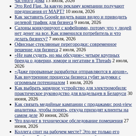
частного дома
13 июля, 2026
Это Red Flag. За какую рекламу компании получают
предписания от МАРТ?
10 июля, 2026
Как заставить Google видеть ваши видео и приводить
целевой трафик для бизнеса
9 июля, 2026
Салоны конкурируют с кофейнями, потому что у людей
нет денег на все. Как изменился потребитель и что
делать бизнесу?
7 июля, 2026
Офисные стеклянные перегородки: современное
решение для бизнеса
2 июля, 2026
«Не нам судить, но мы обсудим»: четыре крупных
бренда о доверии, юморе и негативе в Threads
2 июля,
2026
«Даже прорывные разработки отправляются в архив».
Как внутренние процессы бизнеса губят задумки с
огромным потенциалом
1 июля, 2026
Как выбрать зарядное устройство для электромобиля:
практическое руководство для владельцев в Беларуси
30
июня, 2026
Как связать медийные кампании с продажами: post-view
аналитика, чтобы понять, откуда приходят клиенты на
самом деле
30 июня, 2026
Что входит в техническое обследование помещения
27
июня, 2026
Коллега спит на рабочем месте? Это не только его