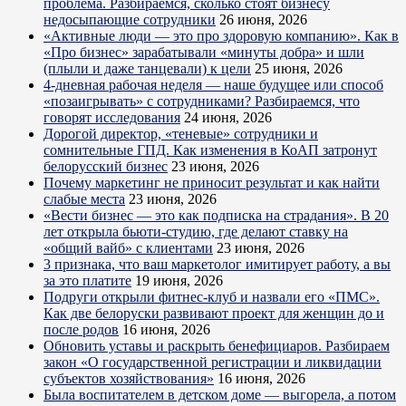
проблема. Разбираемся, сколько стоят бизнесу
недосыпающие сотрудники
26 июня, 2026
«Активные люди — это про здоровую компанию». Как в
«Про бизнес» зарабатывали «минуты добра» и шли
(плыли и даже танцевали) к цели
25 июня, 2026
4-дневная рабочая неделя — наше будущее или способ
«позаигрывать» с сотрудниками? Разбираемся, что
говорят исследования
24 июня, 2026
Дорогой директор, «теневые» сотрудники и
сомнительные ГПД. Как изменения в КоАП затронут
белорусский бизнес
23 июня, 2026
Почему маркетинг не приносит результат и как найти
слабые места
23 июня, 2026
«Вести бизнес — это как подписка на страдания». В 20
лет открыла бьюти-студию, где делают ставку на
«общий вайб» с клиентами
23 июня, 2026
3 признака, что ваш маркетолог имитирует работу, а вы
за это платите
19 июня, 2026
Подруги открыли фитнес-клуб и назвали его «ПМС».
Как две белоруски развивают проект для женщин до и
после родов
16 июня, 2026
Обновить уставы и раскрыть бенефициаров. Разбираем
закон «О государственной регистрации и ликвидации
субъектов хозяйствования»
16 июня, 2026
Была воспитателем в детском доме — выгорела, а потом