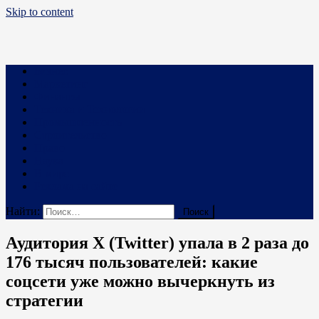
Skip to content
Business PRO
Новости про бизнес и не только
Бизнес
Маркетинг
Финансы
Техника и Технологии
Промышленность
Строительство
Право
Наука
В мире
Реклама на сайте
Найти:
Аудитория X (Twitter) упала в 2 раза до
176 тысяч пользователей: какие
соцсети уже можно вычеркнуть из
стратегии