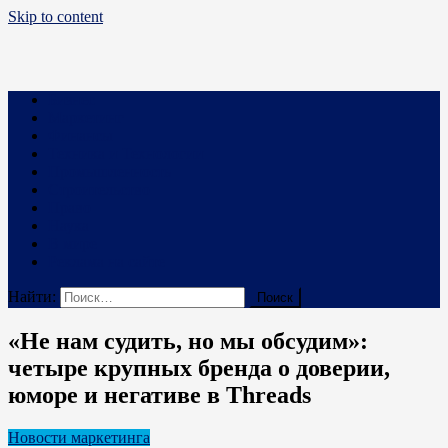
Skip to content
Business PRO
Новости про бизнес и не только
Бизнес
Маркетинг
Финансы
Техника и Технологии
Промышленность
Строительство
Право
Наука
В мире
Реклама на сайте
Найти:
«Не нам судить, но мы обсудим»:
четыре крупных бренда о доверии,
юморе и негативе в Threads
Новости маркетинга