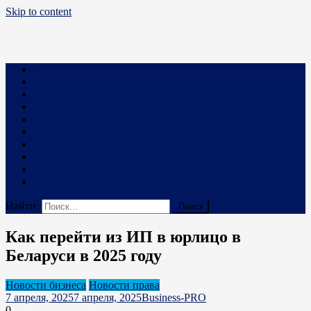
Skip to content
Business PRO
Новости про бизнес и не только
Бизнес
Маркетинг
Финансы
Техника и Технологии
Промышленность
Строительство
Право
Наука
В мире
Реклама на сайте
Найти:
Как перейти из ИП в юрлицо в
Беларуси в 2025 году
Новости бизнеса
Новости права
7 апреля, 2025
7 апреля, 2025
Business-PRO
0