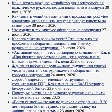
Как выбрать зарядное устройство для электромобиля:
практическое руководство для владельцев в Беларуси
30
июня, 2026
Как связать медийные кампании с продажами: post-view
аналитика, чтобы понять, откуда приходят клиенты на
самом деле
30 июня, 2026
Что входит в техническое обследование помещения
27
июня, 2026
Коллега спит на рабочем месте? Это не только его
проблема. Разбираемся, сколько стоят бизнесу
недосыпающие сотрудники
26 июня, 2026
«Активные люди — это про здоровую компанию». Как в
«Про бизнес» зарабатывали «минуты добра» и шли
(плыли и даже танцевали) к цели
25 июня, 2026
4-дневная рабочая неделя — наше будущее или способ
«позаигрывать» с сотрудниками? Разбираемся, что
говорят исследования
24 июня, 2026
Дорогой директор, «теневые» сотрудники и
сомнительные ГПД. Как изменения в КоАП затронут
белорусский бизнес
23 июня, 2026
Почему маркетинг не приносит результат и как найти
слабые места
23 июня, 2026
«Вести бизнес — это как подписка на страдания». В 20
лет открыла бьюти-студию, где делают ставку на
«общий вайб» с клиентами
23 июня, 2026