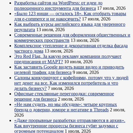
Разработка сайтов на WordPress: от идеи до
полноценного инструмента для бизнеса
17 июля, 2026
«Было 123 ниши — осталось 18». Как отобрать товары
для e-commerce и не накосячить?
17 июля, 2026
Как выбрать курсы английского языка для уверенного
результата
13 июля, 2026
Современные решения для оформления общественных и
коммерческих пространств
13 июля, 2026
Комплексное утепление и декоративная отделка фасада
частного дома
13 июля, 2026
Это Red Flag. За какую рекламу компании получают
предписания от МАРТ?
10 июля, 2026
Как заставить Google видеть ваши видео и приводить
целевой трафик для бизнеса
9 июля, 2026
Салоны конкурируют с кофейнями, потому что у людей
нет денег на все. Как изменился потребитель и что
делать бизнесу?
7 июля, 2026
Офисные стеклянные перегородки: современное
решение для бизнеса
2 июля, 2026
«Не нам судить, но мы обсудим»: четыре крупных
бренда о доверии, юморе и негативе в Threads
2 июля,
2026
«Даже прорывные разработки отправляются в архив».
Как внутренние процессы бизнеса губят задумки с
огромным потенциалом
1 июля, 2026