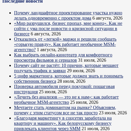
Последние новости
Почему ландшафтное проектирование участка нужно
делать одновременно с проектом дома
6 августа, 2026
«Мир разрушился, бизнес пропал, мне конец». Как не
сойти с ума после новости о кризисной ситуации в
бизнесе
6 августа, 2026
Отказались от «легкой» маржи и решили сообщать
«горькую правду». Как работает необычное MSM-
агентство?
1 августа, 2026
Как выбрать онлайн-кинотеатр для комфортного
просмотра фильмов и сериалов
31 июля, 2026
Почему сайт не растёт: 10 причин, которые мешают
получать трафик и заявки
29 июля, 2026
5 цифр маркетинга, которые должен знать и понимать
собственник бизнеса
28 июля, 2026
Проверка автомобиля перед покупкой: пошаговая
инструкция
25 июля, 2026
«Лечить без анализов — это не к нам»: как работает
необычное MSM-агентство
25 июля, 2026
Мечтаете стать доминантом на рынке? Объясняем,
почему с этим статусом все не так просто
23 июля, 2026
«Благодаря маркетингу в соцсетях заработала на
квартиру и машину». Как белорусскому бизнесу
привлекать клиентов через SMM
21 июля, 2026