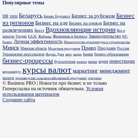
Популярные темы
Бизнес
Беларусь
Бизнес за рубежом
HR
Бизнес Будущего
SMM
из регионов
Бизнес на еде
Бизнес на
Бизнес на одежде
Вдохновляющие истории
развлечениях
Брест
Все о
Законодательство
Женщины в бизнесе
налогах
Гродно
ИТ-
ЕАЭС
Жабинка
Личная эффективность
бизнес
Министерство архитектуры и строительства
Минск
Право
Продажи
Россия
Минская область
Молочная продукция
Управление персоналом
банки
бизнес-образование
Яндекс.Дзен
акции
авто
бизнес-процессы
идеи
инвестиции
бухгалтерия
жилье
валюта
курсы валют
маркетинг
менеджмент
коронавирус
налоги
производство сельскохозяйственной продукции
стартапы
© Business PRO | Новости про бизнес и не только
Гиперссылка на источник обязательна.
Условия
использования материалов
Создание сайта