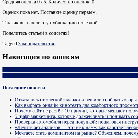
Средняя оценка
0
/ 5. Количество оценок:
0
Оценок пока нет. Поставьте оценку первым.
Так как вы нашли эту публикацию полезной...
Поделитесь статьей в соцсетях!
Tagged
Законодательство
Навигация по записям
Современные тренды в архитектуре частного домостроения: ак
5 историй бизнес-побед. Как белорусские компании преодолев
Последние новости
Отказались от «легкой» маржи и решили сообщать «горь
Как выбрать онлайн-кинотеатр для комфортного просмот
Почему сайт не растёт: 10 причин, которые мешают получ
5 цифр маркетинга, которые должен знать и понимать со
Проверка автомобиля перед покупкой: пошаговая инстру
«Лечить без анализов — это не к нам»: как работает не
Мечтаете стать доминантом на рынке? Объясняем, почему 