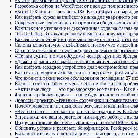
«Благодаря маркетингу в соцсетях заработала на кварти
Разработка сайтов на WordPress: от идеи до полноценног
«Было 123 ниши — осталось 18». Как отобрать товары для
Как выбрать курсы английского языка для уверенного рез
Современные решения для оформления общественных и 
Комплексное утепление и декоративная отделка фасада ч
Это Red Flag. За какую рекламу компании получают пре
Как заставить Google видеть ваши видео и приводить цел
Салоны конкурируют с кофейнями, потому что у людей нет
Офисные стеклянные перегородки: современное решение 
«Не нам судить, но мы обсудим»: четыре крупных бренда 
«Даже прорывные разработки отправляются в архив». Ка
Как выбрать зарядное устройство для электромобиля: пра
Как связать медийные кампании с продажами: post-view а
Что входит в техническое обследование помещения
27 ию
Коллега спит на рабочем месте? Это не только его пробл
«Активные люди — это про здоровую компанию». Как в «
4-дневная рабочая неделя — наше будущее или способ «п
Дорогой директор, «теневые» сотрудники и сомнительны
Почему маркетинг не приносит результат и как найти сла
«Вести бизнес — это как подписка на страдания». В 20 л
3 признака, что ваш маркетолог имитирует работу, а вы за
Подруги открыли фитнес-клуб и назвали его «ПМС». Как
Обновить уставы и раскрыть бенефициаров. Разбираем з
Была воспитателем в детском доме — выгорела, а потом 