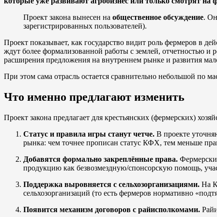
которые уже развивают агробизнес или только смотрят на 
Проект закона вынесен на
общественное обсуждение
. О
зарегистрированных пользователей).
Проект показывает, как государство видит роль фермеров в д
ждут более формализованной работы с землей, отчетностью и р
расширения предложения на внутреннем рынке и развития мало
При этом сама отрасль остается сравнительно небольшой по мас
Что именно предлагают изменить
Проект закона предлагает для крестьянских (фермерских) хозя
Статус и правила игры станут четче.
В проекте уточня
рынка: чем точнее прописан статус КФХ, тем меньше прав
Добавятся формально закреплённые права.
Фермерские
продукцию как безвозмездную/спонсорскую помощь, участ
Поддержка выровняется с сельхозорганизациями.
На К
сельхозорганизаций (то есть фермеров нормативно «подт
Появится механизм договоров с райисполкомами.
Райи