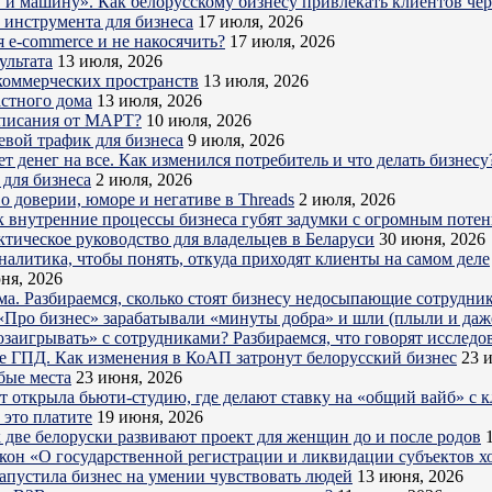
ру и машину». Как белорусскому бизнесу привлекать клиентов ч
о инструмента для бизнеса
17 июля, 2026
 e-commerce и не накосячить?
17 июля, 2026
ультата
13 июля, 2026
коммерческих пространств
13 июля, 2026
астного дома
13 июля, 2026
дписания от МАРТ?
10 июля, 2026
евой трафик для бизнеса
9 июля, 2026
 денег на все. Как изменился потребитель и что делать бизнесу
для бизнеса
2 июля, 2026
о доверии, юморе и негативе в Threads
2 июля, 2026
к внутренние процессы бизнеса губят задумки с огромным поте
ктическое руководство для владельцев в Беларуси
30 июня, 2026
налитика, чтобы понять, откуда приходят клиенты на самом деле
ня, 2026
ема. Разбираемся, сколько стоят бизнесу недосыпающие сотрудни
Про бизнес» зарабатывали «минуты добра» и шли (плыли и даже
озаигрывать» с сотрудниками? Разбираемся, что говорят исследо
е ГПД. Как изменения в КоАП затронут белорусский бизнес
23 
бые места
23 июня, 2026
ет открыла бьюти-студию, где делают ставку на «общий вайб» с 
 это платите
19 июня, 2026
 две белоруски развивают проект для женщин до и после родов
акон «О государственной регистрации и ликвидации субъектов х
запустила бизнес на умении чувствовать людей
13 июня, 2026