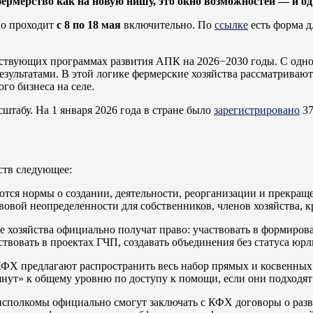
фермерство как на новую нишу, это окно возможностей — и о
но проходит
с 8 по 18 мая
включительно. По
ссылке
есть форма д
ействующих программах развития АПК на 2026−2030 годы. С одно
езультатами. В этой логике фермерские хозяйства рассматривают
го бизнеса на селе.
штабу. На 1 января 2026 года в стране было
зарегистрировано
37
йств следующее:
ются нормы о создании, деятельности, реорганизации и прекраще
овой неопределенности для собственников, членов хозяйства, к
 хозяйства официально получат право: участвовать в формиров
вовать в проектах ГЧП, создавать объединения без статуса юрл
ФХ предлагают распространить весь набор прямых и косвенных
янут» к общему уровню по доступу к помощи, если они подходят 
сполкомы официально смогут заключать с КФХ договоры о разви