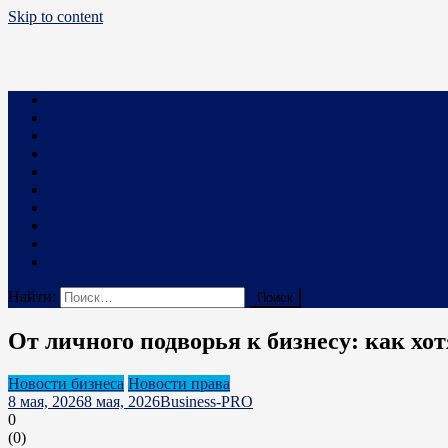
Skip to content
Business PRO
Новости про бизнес и не только
Бизнес
Маркетинг
Финансы
Техника и Технологии
Промышленность
Строительство
Право
Наука
В мире
Реклама на сайте
Найти:
От личного подворья к бизнесу: как хо
Новости бизнеса
Новости права
8 мая, 2026
8 мая, 2026
Business-PRO
0
(
0
)