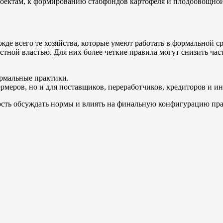
ектам, к формированию стабфондов картофеля и плодоовощной пр
де всего те хозяйства, которые умеют работать в формальной ср
тной властью. Для них более четкие правила могут снизить час
ормальные практики.
меров, но и для поставщиков, переработчиков, кредиторов и ин
ность обсуждать нормы и влиять на финальную конфигурацию пра