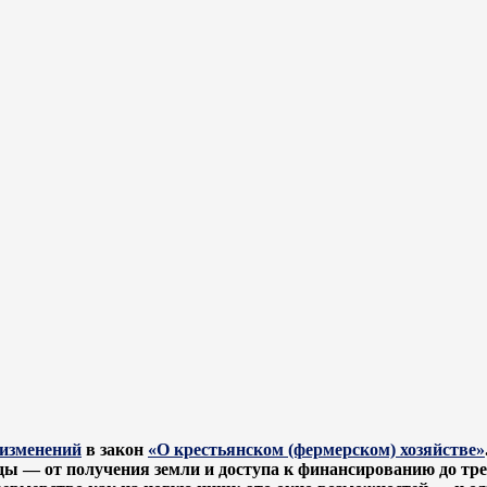
 изменений
в закон
«О крестьянском (фермерском) хозяйстве»
ды — от получения земли и доступа к финансированию до тр