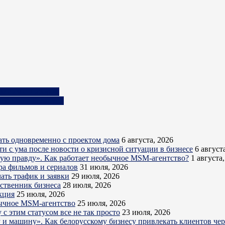
биться с выбором
мерство в Беларуси
ть одновременно с проектом дома
6 августа, 2026
ти с ума после новости о кризисной ситуации в бизнесе
6 август
кую правду». Как работает необычное MSM-агентство?
1 августа
ра фильмов и сериалов
31 июля, 2026
ать трафик и заявки
29 июля, 2026
бственник бизнеса
28 июля, 2026
кция
25 июля, 2026
обычное MSM-агентство
25 июля, 2026
с этим статусом все не так просто
23 июля, 2026
ру и машину». Как белорусскому бизнесу привлекать клиентов ч