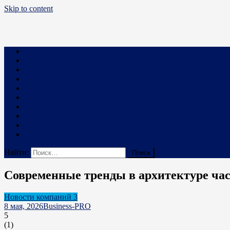
Skip to content
Business PRO
Новости про бизнес и не только
Бизнес
Маркетинг
Финансы
Техника и Технологии
Промышленность
Строительство
Право
Наука
В мире
Реклама на сайте
Найти:
Современные тренды в архитектуре час
Новости компаний 3
8 мая, 2026
Business-PRO
5
(
1
)