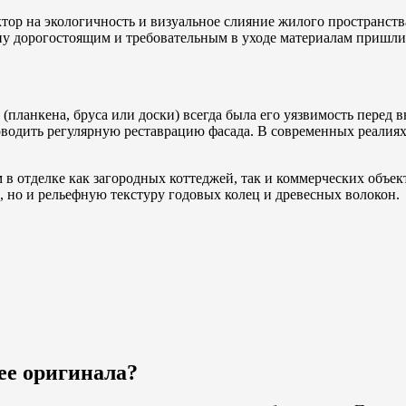
ктор на экологичность и визуальное слияние жилого пространст
мену дорогостоящим и требовательным в уходе материалам приш
(планкена, бруса или доски) всегда была его уязвимость перед
оводить регулярную реставрацию фасада. В современных реалия
в отделке как загородных коттеджей, так и коммерческих объе
ы, но и рельефную текстуру годовых колец и древесных волокон.
ее оригинала?