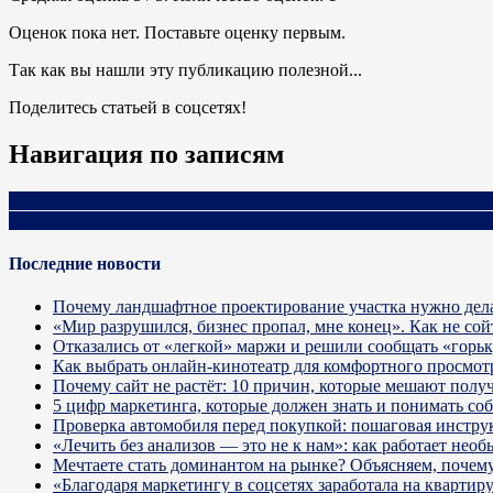
Оценок пока нет. Поставьте оценку первым.
Так как вы нашли эту публикацию полезной...
Поделитесь статьей в соцсетях!
Навигация по записям
Эвакуатор в Минске: когда стоит вызвать помощь и как не оши
От личного подворья к бизнесу: как хотят «перезагрузить» фер
Последние новости
Почему ландшафтное проектирование участка нужно дела
«Мир разрушился, бизнес пропал, мне конец». Как не сой
Отказались от «легкой» маржи и решили сообщать «горь
Как выбрать онлайн-кинотеатр для комфортного просмот
Почему сайт не растёт: 10 причин, которые мешают получ
5 цифр маркетинга, которые должен знать и понимать со
Проверка автомобиля перед покупкой: пошаговая инстру
«Лечить без анализов — это не к нам»: как работает не
Мечтаете стать доминантом на рынке? Объясняем, почему 
«Благодаря маркетингу в соцсетях заработала на кварти