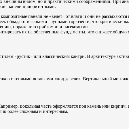
их внешним видом, но и практическими соображениями. При ан
ские панели приоритетными:
 композитные панели не «ведет» от влаги и они не рассыхаются 
к обладают высокими группами горючести, что критически важ
ению, поражению грибком или насекомыми.
нтировать их на облегченные фундаменты, что снижает общую с
 стилем «рустик» или классическим кантри. В архитектуре акт
енков с теплыми вставками «под дерево». Вертикальный монтаж 
Например, цокольная часть оформляется под камень или кирпич,
блик более сложным и интересным.