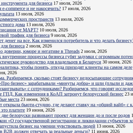
о инструмента для бизнеса
17 июля, 2026
 e-commerce и не накосячить?
17 июля, 2026
ультата
13 июля, 2026
коммерческих пространств
13 июля, 2026
астного дома
13 июля, 2026
дписания от МАРТ?
10 июля, 2026
евой трафик для бизнеса
9 июля, 2026
 денег на все. Как изменился потребитель и что делать бизнесу
для бизнеса
2 июля, 2026
о доверии, юморе и негативе в Threads
2 июля, 2026
к внутренние процессы бизнеса губят задумки с огромным поте
ктическое руководство для владельцев в Беларуси
30 июня, 2026
налитика, чтобы понять, откуда приходят клиенты на самом деле
ня, 2026
ема. Разбираемся, сколько стоят бизнесу недосыпающие сотрудни
Про бизнес» зарабатывали «минуты добра» и шли (плыли и даже
озаигрывать» с сотрудниками? Разбираемся, что говорят исследо
е ГПД. Как изменения в КоАП затронут белорусский бизнес
23 
бые места
23 июня, 2026
ет открыла бьюти-студию, где делают ставку на «общий вайб» с 
 это платите
19 июня, 2026
 две белоруски развивают проект для женщин до и после родов
акон «О государственной регистрации и ликвидации субъектов х
запустила бизнес на умении чувствовать людей
13 июня, 2026
в B2B должен отвечать за реальные деньги?
11 июня, 2026