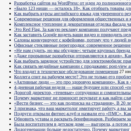
Разработка сайтов на WordPress: от идеи до полноценног
«Было 123 ниши — осталось 18». Как отобрать товары для
Как выбрать курсы английского языка для уверенного рез
Современные решения для оформления общественных и 
Комплексное утепление и декоративная отделка фасада ч
Это Red Flag. За какую рекламу компании получают пре
Как заставить Google видеть ваши видео и приводить цел
Салоны конкурируют с кофейнями, потому что у людей нет
Офисные стеклянные перегородки: современное решение 
«Не нам судить, но мы обсудим»: четыре крупных бренда 
«Даже прорывные разработки отправляются в архив». Ка
Как выбрать зарядное устройство для электромобиля: пра
Как связать медийные кампании с продажами: post-view а
Что входит в техническое обследование помещения
27 ию
Коллега спит на рабочем месте? Это не только его пробл
«Активные люди — это про здоровую компанию». Как в «
4-дневная рабочая неделя — наше будущее или способ «п
Дорогой директор, «теневые» сотрудники и сомнительны
Почему маркетинг не приносит результат и как найти сла
«Вести бизнес — это как подписка на страдания». В 20 л
3 признака, что ваш маркетолог имитирует работу, а вы за
Подруги открыли фитнес-клуб и назвали его «ПМС». Как
Обновить уставы и раскрыть бенефициаров. Разбираем з
Была воспитателем в детском доме — выгорела, а потом 
Лидогенерации больше недостаточно. Почему маркетинг 