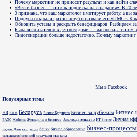
Почему маркетинг не приносит результат и как найти сла
«Вести бизнес — это как подписка на страдания». В 20 л
3 признака, что ваш маркетолог имитирует работу, а вы за
Подруги открыли фитнес-клуб и назвали его «ПМС». Как
Обновить уставы и раскрыть бенефициаров. Разбираем з
Была воспитателем в детском доме — выгорела, а потом 
Лидогенерации больше недостаточно. Почему маркетинг 
Мы в Facebook
Популярные темы
Бизнес 
Беларусь
Бизнес за рубежом
HR
Бизнес Будущего
SMM
Личная эф
Законодательство
Женщины в бизнесе
ИТ-бизнес
ЕАЭС
Жабинка
бизнес-процессы
банки
бизнес-образование
Яндекс.Дзен
акции
авто
сельскохозяйственной продукции
стартапы