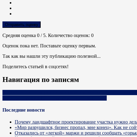
Отправить оценку
Средняя оценка
0
/ 5. Количество оценок:
0
Оценок пока нет. Поставьте оценку первым.
Так как вы нашли эту публикацию полезной...
Поделитесь статьей в соцсетях!
Навигация по записям
В Калинковичском районе завершается строительство новой м
В Гродно прошёл 10-й открытый Фестиваль сыра
Последние новости
Почему ландшафтное проектирование участка нужно дела
«Мир разрушился, бизнес пропал, мне конец». Как не сой
Отказались от «легкой» маржи и решили сообщать «горь