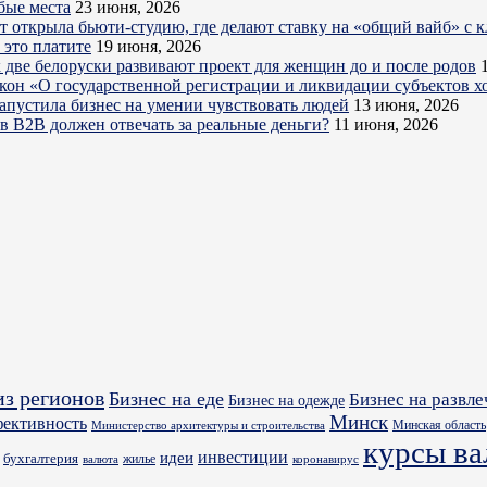
бые места
23 июня, 2026
ет открыла бьюти-студию, где делают ставку на «общий вайб» с 
 это платите
19 июня, 2026
 две белоруски развивают проект для женщин до и после родов
акон «О государственной регистрации и ликвидации субъектов х
запустила бизнес на умении чувствовать людей
13 июня, 2026
в B2B должен отвечать за реальные деньги?
11 июня, 2026
из регионов
Бизнес на еде
Бизнес на развл
Бизнес на одежде
Минск
фективность
Минская область
Министерство архитектуры и строительства
курсы в
идеи
инвестиции
бухгалтерия
жилье
валюта
коронавирус