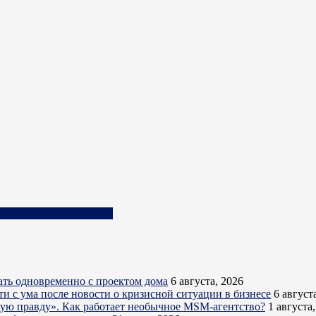
олочно-товарной фермы
ть одновременно с проектом дома
6 августа, 2026
ти с ума после новости о кризисной ситуации в бизнесе
6 август
кую правду». Как работает необычное MSM-агентство?
1 августа