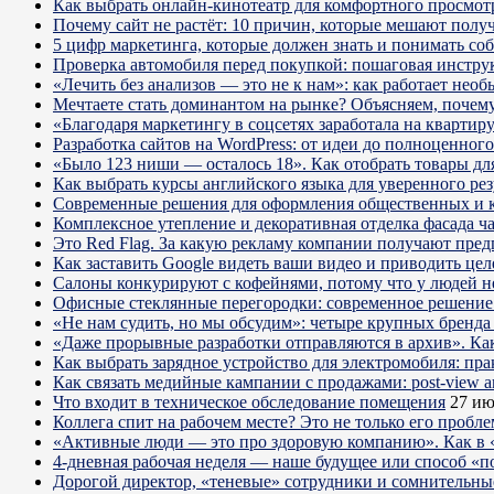
Как выбрать онлайн-кинотеатр для комфортного просмот
Почему сайт не растёт: 10 причин, которые мешают получ
5 цифр маркетинга, которые должен знать и понимать со
Проверка автомобиля перед покупкой: пошаговая инстру
«Лечить без анализов — это не к нам»: как работает не
Мечтаете стать доминантом на рынке? Объясняем, почему 
«Благодаря маркетингу в соцсетях заработала на кварти
Разработка сайтов на WordPress: от идеи до полноценног
«Было 123 ниши — осталось 18». Как отобрать товары для
Как выбрать курсы английского языка для уверенного рез
Современные решения для оформления общественных и 
Комплексное утепление и декоративная отделка фасада ч
Это Red Flag. За какую рекламу компании получают пре
Как заставить Google видеть ваши видео и приводить цел
Салоны конкурируют с кофейнями, потому что у людей нет
Офисные стеклянные перегородки: современное решение 
«Не нам судить, но мы обсудим»: четыре крупных бренда 
«Даже прорывные разработки отправляются в архив». Ка
Как выбрать зарядное устройство для электромобиля: пра
Как связать медийные кампании с продажами: post-view а
Что входит в техническое обследование помещения
27 ию
Коллега спит на рабочем месте? Это не только его пробл
«Активные люди — это про здоровую компанию». Как в «
4-дневная рабочая неделя — наше будущее или способ «п
Дорогой директор, «теневые» сотрудники и сомнительны