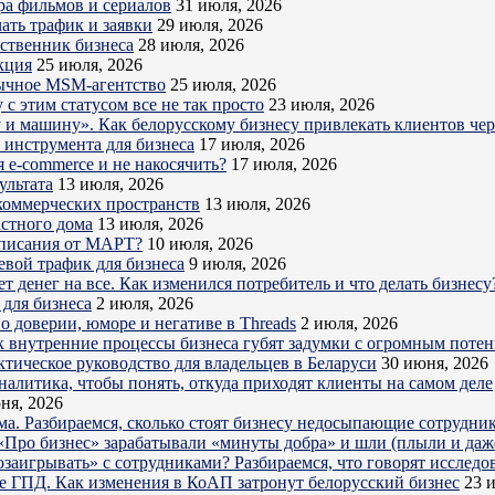
ра фильмов и сериалов
31 июля, 2026
ать трафик и заявки
29 июля, 2026
бственник бизнеса
28 июля, 2026
кция
25 июля, 2026
обычное MSM-агентство
25 июля, 2026
с этим статусом все не так просто
23 июля, 2026
ру и машину». Как белорусскому бизнесу привлекать клиентов ч
о инструмента для бизнеса
17 июля, 2026
 e-commerce и не накосячить?
17 июля, 2026
ультата
13 июля, 2026
коммерческих пространств
13 июля, 2026
астного дома
13 июля, 2026
дписания от МАРТ?
10 июля, 2026
евой трафик для бизнеса
9 июля, 2026
 денег на все. Как изменился потребитель и что делать бизнесу
для бизнеса
2 июля, 2026
о доверии, юморе и негативе в Threads
2 июля, 2026
к внутренние процессы бизнеса губят задумки с огромным поте
ктическое руководство для владельцев в Беларуси
30 июня, 2026
налитика, чтобы понять, откуда приходят клиенты на самом деле
ня, 2026
ема. Разбираемся, сколько стоят бизнесу недосыпающие сотрудни
Про бизнес» зарабатывали «минуты добра» и шли (плыли и даже
озаигрывать» с сотрудниками? Разбираемся, что говорят исследо
е ГПД. Как изменения в КоАП затронут белорусский бизнес
23 