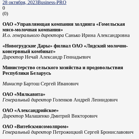
28 октября, 2023
Business-PRO
0
(
0
)
ОАО «Управляющая компания холдинга
«Гомельская
мясо-молочная компания»
И.о. генерального д
иректора
Санько Ирина Александровна
«Новогрудские Дары» филиал ОАО «Лидский молочно-
консервный комбинат»
Д
иректор
Нечай Александр Геннадьевич
Министерство сельского хозяйства и продовольствия
Республики Беларусь
Министр
Бартош Сергей Иванович
ОАО
«Милкавита
»
Генеральный д
иректор
Голенков
Андрей Леонидович
ОАО
«Александрийское
»
Д
иректор
Малашенко Дмитрий Викторович
ОАО
«Витебскмясомолпром
»
Генеральный д
иректор
Петрожицкий Сергей Брониславович