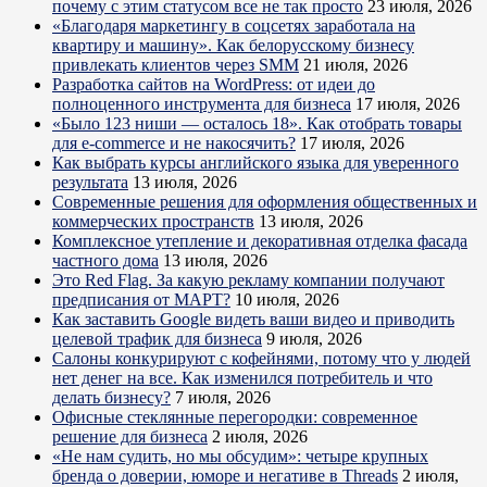
почему с этим статусом все не так просто
23 июля, 2026
«Благодаря маркетингу в соцсетях заработала на
квартиру и машину». Как белорусскому бизнесу
привлекать клиентов через SMM
21 июля, 2026
Разработка сайтов на WordPress: от идеи до
полноценного инструмента для бизнеса
17 июля, 2026
«Было 123 ниши — осталось 18». Как отобрать товары
для e-commerce и не накосячить?
17 июля, 2026
Как выбрать курсы английского языка для уверенного
результата
13 июля, 2026
Современные решения для оформления общественных и
коммерческих пространств
13 июля, 2026
Комплексное утепление и декоративная отделка фасада
частного дома
13 июля, 2026
Это Red Flag. За какую рекламу компании получают
предписания от МАРТ?
10 июля, 2026
Как заставить Google видеть ваши видео и приводить
целевой трафик для бизнеса
9 июля, 2026
Салоны конкурируют с кофейнями, потому что у людей
нет денег на все. Как изменился потребитель и что
делать бизнесу?
7 июля, 2026
Офисные стеклянные перегородки: современное
решение для бизнеса
2 июля, 2026
«Не нам судить, но мы обсудим»: четыре крупных
бренда о доверии, юморе и негативе в Threads
2 июля,