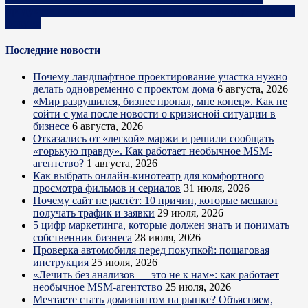
продуктов питания стали главными темами международного
форума
Последние новости
Почему ландшафтное проектирование участка нужно
делать одновременно с проектом дома
6 августа, 2026
«Мир разрушился, бизнес пропал, мне конец». Как не
сойти с ума после новости о кризисной ситуации в
бизнесе
6 августа, 2026
Отказались от «легкой» маржи и решили сообщать
«горькую правду». Как работает необычное MSM-
агентство?
1 августа, 2026
Как выбрать онлайн-кинотеатр для комфортного
просмотра фильмов и сериалов
31 июля, 2026
Почему сайт не растёт: 10 причин, которые мешают
получать трафик и заявки
29 июля, 2026
5 цифр маркетинга, которые должен знать и понимать
собственник бизнеса
28 июля, 2026
Проверка автомобиля перед покупкой: пошаговая
инструкция
25 июля, 2026
«Лечить без анализов — это не к нам»: как работает
необычное MSM-агентство
25 июля, 2026
Мечтаете стать доминантом на рынке? Объясняем,