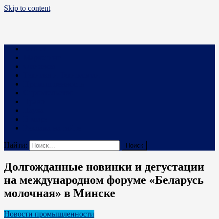
Skip to content
Business PRO
Новости про бизнес и не только
Бизнес
Маркетинг
Финансы
Техника и Технологии
Промышленность
Строительство
Право
Наука
В мире
Реклама на сайте
Найти:
Долгожданные новинки и дегустации
на международном форуме «Беларусь
молочная» в Минске
Новости промышленности