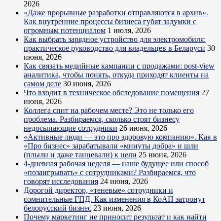
2026
«Даже прорывные разработки отправляются в архив».
Как внутренние процессы бизнеса губят задумки с
огромным потенциалом
1 июля, 2026
Как выбрать зарядное устройство для электромобиля:
практическое руководство для владельцев в Беларуси
30
июня, 2026
Как связать медийные кампании с продажами: post-view
аналитика, чтобы понять, откуда приходят клиенты на
самом деле
30 июня, 2026
Что входит в техническое обследование помещения
27
июня, 2026
Коллега спит на рабочем месте? Это не только его
проблема. Разбираемся, сколько стоят бизнесу
недосыпающие сотрудники
26 июня, 2026
«Активные люди — это про здоровую компанию». Как в
«Про бизнес» зарабатывали «минуты добра» и шли
(плыли и даже танцевали) к цели
25 июня, 2026
4-дневная рабочая неделя — наше будущее или способ
«позаигрывать» с сотрудниками? Разбираемся, что
говорят исследования
24 июня, 2026
Дорогой директор, «теневые» сотрудники и
сомнительные ГПД. Как изменения в КоАП затронут
белорусский бизнес
23 июня, 2026
Почему маркетинг не приносит результат и как найти