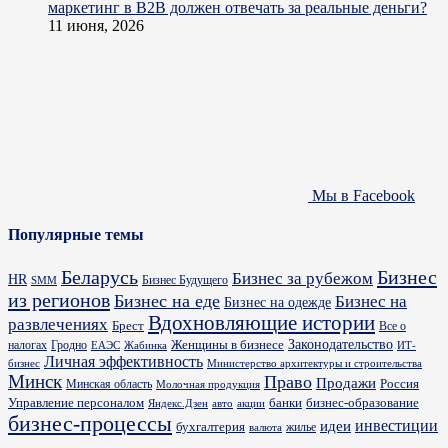
маркетинг в B2B должен отвечать за реальные деньги?
11 июня, 2026
Мы в Facebook
Популярные темы
Бизнес
Беларусь
Бизнес за рубежом
HR
Бизнес Будущего
SMM
из регионов
Бизнес на еде
Бизнес на
Бизнес на одежде
Вдохновляющие истории
развлечениях
Брест
Все о
Законодательство
Женщины в бизнесе
налогах
Гродно
ИТ-
ЕАЭС
Жабинка
Личная эффективность
бизнес
Министерство архитектуры и строительства
Минск
Право
Продажи
Россия
Минская область
Молочная продукция
Управление персоналом
банки
бизнес-образование
Яндекс.Дзен
акции
авто
бизнес-процессы
идеи
инвестиции
бухгалтерия
жилье
валюта