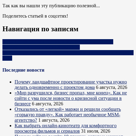
Так как вы нашли эту публикацию полезной...
Поделитесь статьей в соцсетях!
Навигация по записям
В 2021 году объемы поставок белорусской молочной
продукции в Китай выросли на 90 %
94 % белорусской молочной продукции поставляется в страны
СНГ
Последние новости
Почему ландшафтное проектирование участка нужно
делать одновременно с проектом дома
6 августа, 2026
«Мир разрушился, бизнес пропал, мне конец». Как не
сойти с ума после новости о кризисной ситуации в
бизнесе
6 августа, 2026
Отказались от «легкой» маржи и решили сообщать
«горькую правду». Как работает необычное MSM-
агентство?
1 августа, 2026
Как выбрать онлайн-кинотеатр для комфортного
просмотра фильмов и сериалов
31 июля, 2026