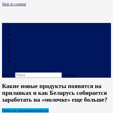
Skip to content
Business PRO
Новости про бизнес и не только
Бизнес
Маркетинг
Финансы
Техника и Технологии
Промышленность
Строительство
Право
Наука
В мире
Реклама на сайте
Найти:
Какие новые продукты появятся на
прилавках и как Беларусь собирается
заработать на «молочке» еще больше?
Новости промышленности