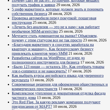
Почему сайт не растёт: 10 причин, которые мешают
получать трафик и заявки
29 июля, 2026
5 цифр маркетинга, которые должен знать и понимать
собственник бизнеса
28 июля, 2026
Проверка автомобиля перед покупкой: пошаговая
инструкция
25 июля, 2026
«Лечить без анализов — это не к нам»: как работает
необычное MSM-агентство
25 июля, 2026
Мечтаете стать доминантом на рынке? Объясняем,
почему с этим статусом все не так просто
23 июля, 2026
«Благодаря маркетингу в соцсетях заработала на
квартиру и машину». Как белорусскому бизнесу
привлекать клиентов через SMM
21 июля, 2026
Разработка сайтов на WordPress: от идеи до
полноценного инструмента для бизнеса
17 июля, 2026
«Было 123 ниши — осталось 18». Как отобрать товары
для e-commerce и не накосячить?
17 июля, 2026
Как выбрать курсы английского языка для уверенного
результата
13 июля, 2026
Современные решения для оформления общественных и
коммерческих пространств
13 июля, 2026
Комплексное утепление и декоративная отделка фасада
частного дома
13 июля, 2026
Это Red Flag. За какую рекламу компании получают
предписания от МАРТ?
10 июля, 2026