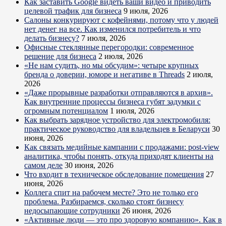
Как заставить Google видеть ваши видео и приводить
целевой трафик для бизнеса
9 июля, 2026
Салоны конкурируют с кофейнями, потому что у людей
нет денег на все. Как изменился потребитель и что
делать бизнесу?
7 июля, 2026
Офисные стеклянные перегородки: современное
решение для бизнеса
2 июля, 2026
«Не нам судить, но мы обсудим»: четыре крупных
бренда о доверии, юморе и негативе в Threads
2 июля,
2026
«Даже прорывные разработки отправляются в архив».
Как внутренние процессы бизнеса губят задумки с
огромным потенциалом
1 июля, 2026
Как выбрать зарядное устройство для электромобиля:
практическое руководство для владельцев в Беларуси
30
июня, 2026
Как связать медийные кампании с продажами: post-view
аналитика, чтобы понять, откуда приходят клиенты на
самом деле
30 июня, 2026
Что входит в техническое обследование помещения
27
июня, 2026
Коллега спит на рабочем месте? Это не только его
проблема. Разбираемся, сколько стоят бизнесу
недосыпающие сотрудники
26 июня, 2026
«Активные люди — это про здоровую компанию». Как в