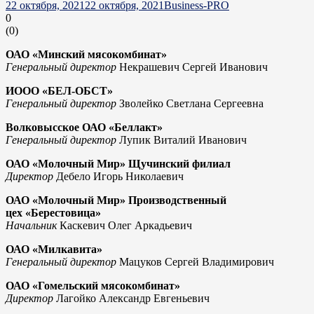
22 октября, 2021
22 октября, 2021
Business-PRO
0
(
0
)
ОАО «Минский мясокомбинат»
Генеральный директор
Некрашевич Сергей Иванович
ИООО «БЕЛ-ОБСТ»
Генеральный директор
Зволейко Светлана Сергеевна
Волковысское ОАО
«Беллакт
»
Генеральный директор
Лупик Виталий Иванович
ОАО
«
Молочный Мир
»
Щучинский филиал
Директор
Дебело Игорь Николаевич
ОАО
«
Молочный Мир
»
Производственный
цех
«
Берестовица
»
Начальник
Каскевич Олег Аркадьевич
ОАО
«Милкавита
»
Генеральный директор
Мацуков Сергей Владимирович
ОАО
«
Гомельский мясокомбинат»
Директор
Лагойко Александр Евгеньевич