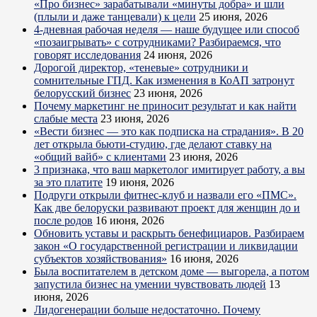
«Про бизнес» зарабатывали «минуты добра» и шли
(плыли и даже танцевали) к цели
25 июня, 2026
4-дневная рабочая неделя — наше будущее или способ
«позаигрывать» с сотрудниками? Разбираемся, что
говорят исследования
24 июня, 2026
Дорогой директор, «теневые» сотрудники и
сомнительные ГПД. Как изменения в КоАП затронут
белорусский бизнес
23 июня, 2026
Почему маркетинг не приносит результат и как найти
слабые места
23 июня, 2026
«Вести бизнес — это как подписка на страдания». В 20
лет открыла бьюти-студию, где делают ставку на
«общий вайб» с клиентами
23 июня, 2026
3 признака, что ваш маркетолог имитирует работу, а вы
за это платите
19 июня, 2026
Подруги открыли фитнес-клуб и назвали его «ПМС».
Как две белоруски развивают проект для женщин до и
после родов
16 июня, 2026
Обновить уставы и раскрыть бенефициаров. Разбираем
закон «О государственной регистрации и ликвидации
субъектов хозяйствования»
16 июня, 2026
Была воспитателем в детском доме — выгорела, а потом
запустила бизнес на умении чувствовать людей
13
июня, 2026
Лидогенерации больше недостаточно. Почему