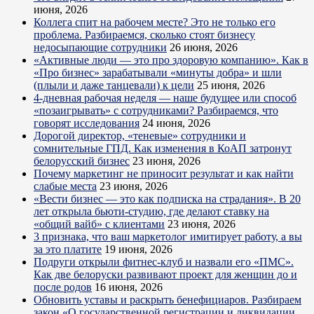
июня, 2026
Коллега спит на рабочем месте? Это не только его
проблема. Разбираемся, сколько стоят бизнесу
недосыпающие сотрудники
26 июня, 2026
«Активные люди — это про здоровую компанию». Как в
«Про бизнес» зарабатывали «минуты добра» и шли
(плыли и даже танцевали) к цели
25 июня, 2026
4-дневная рабочая неделя — наше будущее или способ
«позаигрывать» с сотрудниками? Разбираемся, что
говорят исследования
24 июня, 2026
Дорогой директор, «теневые» сотрудники и
сомнительные ГПД. Как изменения в КоАП затронут
белорусский бизнес
23 июня, 2026
Почему маркетинг не приносит результат и как найти
слабые места
23 июня, 2026
«Вести бизнес — это как подписка на страдания». В 20
лет открыла бьюти-студию, где делают ставку на
«общий вайб» с клиентами
23 июня, 2026
3 признака, что ваш маркетолог имитирует работу, а вы
за это платите
19 июня, 2026
Подруги открыли фитнес-клуб и назвали его «ПМС».
Как две белоруски развивают проект для женщин до и
после родов
16 июня, 2026
Обновить уставы и раскрыть бенефициаров. Разбираем
закон «О государственной регистрации и ликвидации