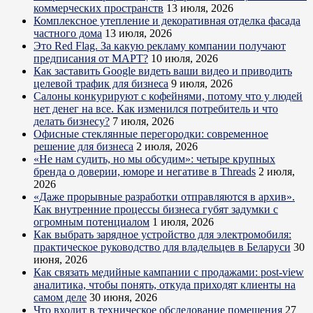
коммерческих пространств
13 июля, 2026
Комплексное утепление и декоративная отделка фасада
частного дома
13 июля, 2026
Это Red Flag. За какую рекламу компании получают
предписания от МАРТ?
10 июля, 2026
Как заставить Google видеть ваши видео и приводить
целевой трафик для бизнеса
9 июля, 2026
Салоны конкурируют с кофейнями, потому что у людей
нет денег на все. Как изменился потребитель и что
делать бизнесу?
7 июля, 2026
Офисные стеклянные перегородки: современное
решение для бизнеса
2 июля, 2026
«Не нам судить, но мы обсудим»: четыре крупных
бренда о доверии, юморе и негативе в Threads
2 июля,
2026
«Даже прорывные разработки отправляются в архив».
Как внутренние процессы бизнеса губят задумки с
огромным потенциалом
1 июля, 2026
Как выбрать зарядное устройство для электромобиля:
практическое руководство для владельцев в Беларуси
30
июня, 2026
Как связать медийные кампании с продажами: post-view
аналитика, чтобы понять, откуда приходят клиенты на
самом деле
30 июня, 2026
Что входит в техническое обследование помещения
27