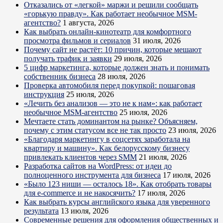
Отказались от «легкой» маржи и решили сообщать
«горькую правду». Как работает необычное MSM-
агентство?
1 августа, 2026
Как выбрать онлайн-кинотеатр для комфортного
просмотра фильмов и сериалов
31 июля, 2026
Почему сайт не растёт: 10 причин, которые мешают
получать трафик и заявки
29 июля, 2026
5 цифр маркетинга, которые должен знать и понимать
собственник бизнеса
28 июля, 2026
Проверка автомобиля перед покупкой: пошаговая
инструкция
25 июля, 2026
«Лечить без анализов — это не к нам»: как работает
необычное MSM-агентство
25 июля, 2026
Мечтаете стать доминантом на рынке? Объясняем,
почему с этим статусом все не так просто
23 июля, 2026
«Благодаря маркетингу в соцсетях заработала на
квартиру и машину». Как белорусскому бизнесу
привлекать клиентов через SMM
21 июля, 2026
Разработка сайтов на WordPress: от идеи до
полноценного инструмента для бизнеса
17 июля, 2026
«Было 123 ниши — осталось 18». Как отобрать товары
для e-commerce и не накосячить?
17 июля, 2026
Как выбрать курсы английского языка для уверенного
результата
13 июля, 2026
Современные решения для оформления общественных и