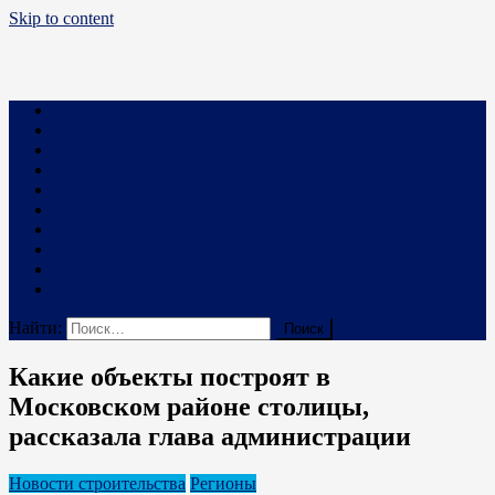
Skip to content
Business PRO
Новости про бизнес и не только
Бизнес
Маркетинг
Финансы
Техника и Технологии
Промышленность
Строительство
Право
Наука
В мире
Реклама на сайте
Найти:
Какие объекты построят в
Московском районе столицы,
рассказала глава администрации
Новости строительства
Регионы