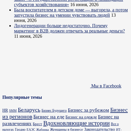
субъектов хозяйствования»
16 июня, 2026
Была воспитателем в детском доме — выгорела, а потом
запустила бизнес на умении чувствовать людей
13
июня, 2026
Лидогенерации больше недостаточно. Почему
маркетинг в B2B должен отвечать за реальные деньги?
11 июня, 2026
Мы в Facebook
Популярные темы
Бизнес
Беларусь
Бизнес за рубежом
HR
Бизнес Будущего
SMM
из регионов
Бизнес на еде
Бизнес на
Бизнес на одежде
Вдохновляющие истории
развлечениях
Брест
Все о
Законодательство
Женщины в бизнесе
налогах
Гродно
ИТ-
ЕАЭС
Жабинка