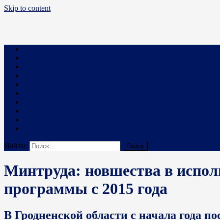
Skip to content
Business PRO
Новости про бизнес и не только
Бизнес
Маркетинг
Финансы
Техника и Технологии
Промышленность
Строительство
Право
Наука
В мире
Реклама на сайте
Найти:
Минтруда: новшества в испол
программы с 2015 года
В Гродненской области с начала года по