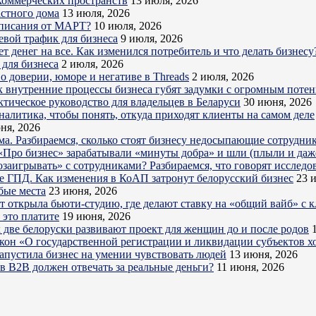
коммерческих пространств
13 июля, 2026
астного дома
13 июля, 2026
дписания от МАРТ?
10 июля, 2026
евой трафик для бизнеса
9 июля, 2026
 денег на все. Как изменился потребитель и что делать бизнесу
для бизнеса
2 июля, 2026
о доверии, юморе и негативе в Threads
2 июля, 2026
к внутренние процессы бизнеса губят задумки с огромным поте
ктическое руководство для владельцев в Беларуси
30 июня, 2026
налитика, чтобы понять, откуда приходят клиенты на самом деле
ня, 2026
ема. Разбираемся, сколько стоят бизнесу недосыпающие сотрудни
Про бизнес» зарабатывали «минуты добра» и шли (плыли и даже
озаигрывать» с сотрудниками? Разбираемся, что говорят исследо
е ГПД. Как изменения в КоАП затронут белорусский бизнес
23 
бые места
23 июня, 2026
ет открыла бьюти-студию, где делают ставку на «общий вайб» с 
 это платите
19 июня, 2026
 две белоруски развивают проект для женщин до и после родов
акон «О государственной регистрации и ликвидации субъектов х
запустила бизнес на умении чувствовать людей
13 июня, 2026
в B2B должен отвечать за реальные деньги?
11 июня, 2026