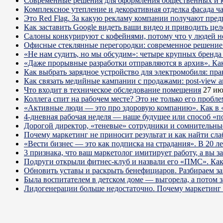
Современные решения для оформления общественных и 
Комплексное утепление и декоративная отделка фасада ч
Это Red Flag. За какую рекламу компании получают пре
Как заставить Google видеть ваши видео и приводить цел
Салоны конкурируют с кофейнями, потому что у людей нет
Офисные стеклянные перегородки: современное решение 
«Не нам судить, но мы обсудим»: четыре крупных бренда 
«Даже прорывные разработки отправляются в архив». Ка
Как выбрать зарядное устройство для электромобиля: пра
Как связать медийные кампании с продажами: post-view а
Что входит в техническое обследование помещения
27 ию
Коллега спит на рабочем месте? Это не только его пробл
«Активные люди — это про здоровую компанию». Как в «
4-дневная рабочая неделя — наше будущее или способ «п
Дорогой директор, «теневые» сотрудники и сомнительны
Почему маркетинг не приносит результат и как найти сла
«Вести бизнес — это как подписка на страдания». В 20 л
3 признака, что ваш маркетолог имитирует работу, а вы за
Подруги открыли фитнес-клуб и назвали его «ПМС». Как
Обновить уставы и раскрыть бенефициаров. Разбираем з
Была воспитателем в детском доме — выгорела, а потом 
Лидогенерации больше недостаточно. Почему маркетинг 