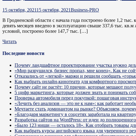
15 октября, 2021
15 октября, 2021
Business-PRO
В Гродненской области с начала года построено более 1,2 тыс
девять месяцев введено в эксплуатацию свыше 337,6 тыс. кв.
условий, построено более 147,7 тыс. […]
Читать
Последние новости
Почему ландшафтное проектирование участка нужно дела
«Мир разрушился, бизнес пропал, мне конец». Как не сой
Отказались от «легкой» маржи и решили сообщать «горь
Как выбрать онлайн-кинотеатр для комфортного просмот
Почему сайт не растёт: 10 причин, которые мешают получ
5 цифр маркетинга, которые должен знать и понимать со
Проверка автомобиля перед покупкой: пошаговая инстру
«Лечить без анализов — это не к нам»: как работает не
Мечтаете стать доминантом на рынке? Объясняем, почему 
«Благодаря маркетингу в соцсетях заработала на кварти
Разработка сайтов на WordPress: от идеи до полноценног
«Было 123 ниши — осталось 18». Как отобрать товары для
Как выбрать курсы английского языка для уверенного рез