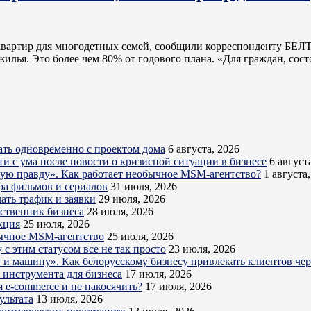
. квартир для многодетных семей, сообщили корреспонденту БЕЛ
м жилья. Это более чем 80% от годового плана. «Для граждан, 
ть одновременно с проектом дома
6 августа, 2026
ти с ума после новости о кризисной ситуации в бизнесе
6 август
кую правду». Как работает необычное MSM-агентство?
1 августа
ра фильмов и сериалов
31 июля, 2026
ать трафик и заявки
29 июля, 2026
бственник бизнеса
28 июля, 2026
кция
25 июля, 2026
обычное MSM-агентство
25 июля, 2026
с этим статусом все не так просто
23 июля, 2026
ру и машину». Как белорусскому бизнесу привлекать клиентов ч
о инструмента для бизнеса
17 июля, 2026
 e-commerce и не накосячить?
17 июля, 2026
ультата
13 июля, 2026