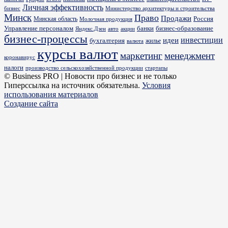
Личная эффективность
бизнес
Министерство архитектуры и строительства
Минск
Право
Продажи
Россия
Минская область
Молочная продукция
Управление персоналом
банки
бизнес-образование
Яндекс.Дзен
акции
авто
бизнес-процессы
идеи
инвестиции
бухгалтерия
жилье
валюта
курсы валют
маркетинг
менеджмент
коронавирус
налоги
производство сельскохозяйственной продукции
стартапы
© Business PRO | Новости про бизнес и не только
Гиперссылка на источник обязательна.
Условия
использования материалов
Создание сайта