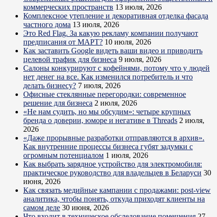
коммерческих пространств
13 июля, 2026
Комплексное утепление и декоративная отделка фасада
частного дома
13 июля, 2026
Это Red Flag. За какую рекламу компании получают
предписания от МАРТ?
10 июля, 2026
Как заставить Google видеть ваши видео и приводить
целевой трафик для бизнеса
9 июля, 2026
Салоны конкурируют с кофейнями, потому что у людей
нет денег на все. Как изменился потребитель и что
делать бизнесу?
7 июля, 2026
Офисные стеклянные перегородки: современное
решение для бизнеса
2 июля, 2026
«Не нам судить, но мы обсудим»: четыре крупных
бренда о доверии, юморе и негативе в Threads
2 июля,
2026
«Даже прорывные разработки отправляются в архив».
Как внутренние процессы бизнеса губят задумки с
огромным потенциалом
1 июля, 2026
Как выбрать зарядное устройство для электромобиля:
практическое руководство для владельцев в Беларуси
30
июня, 2026
Как связать медийные кампании с продажами: post-view
аналитика, чтобы понять, откуда приходят клиенты на
самом деле
30 июня, 2026
Что входит в техническое обследование помещения
27