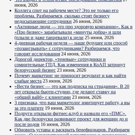
июня, 2026
Коллега спит на рабочем месте? Это не только его
проблема. Разбираемся, сколько стоят бизнесу
недосыпающие сотрудники
26 июня, 2026
«Активные люди — это про здоровую компанию». Как в
«Про бизнес» зарабатывали «минуты добра» и шли
(плыли и даже танцевали) к цели
25 июня, 2026
4-дневная рабочая неделя — наше будущее или способ
«позаигрывать» с сотрудниками? Разбираемся, что
говорят исследования
24 июня, 2026
Дорогой директор, «теневые» сотрудники и
сомнительные ГПД. Как изменения в КоАП затронут
белорусский бизнес
23 июня, 2026
Почему маркетинг не приносит результат и как найти
слабые места
23 июня, 2026
«Вести бизнес — это как подписка на страдания». В 20
лет открыла бьюти-студию, где делают ставку на
«общий вайб» с клиентами
23 июня, 2026
3 признака, что ваш маркетолог имитирует работу, а вы
за это платите
19 июня, 2026
Подруги открыли фитнес-клуб и назвали его «ПМС».
Как две белоруски развивают проект для женщин до и
после родов
16 июня, 2026
Обновить уставы и раскрыть бенефициаров. Разбираем