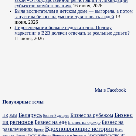
закон «О государственной регистрации и ликвидации
субъектов хозяйствования»
16 июня, 2026
Была воспитателем в детском доме — выгорела, а потом
запустила бизнес на умении чувствовать людей
13
июня, 2026
Лидогенерации больше недостаточно. Почему
маркетинг в B2B должен отвечать за реальные деньги?
11 июня, 2026
Мы в Facebook
Популярные темы
Бизнес
Беларусь
Бизнес за рубежом
HR
Бизнес Будущего
SMM
из регионов
Бизнес на еде
Бизнес на
Бизнес на одежде
Вдохновляющие истории
развлечениях
Брест
Все о
Законодательство
Женщины в бизнесе
налогах
Гродно
ИТ-
ЕАЭС
Жабинка