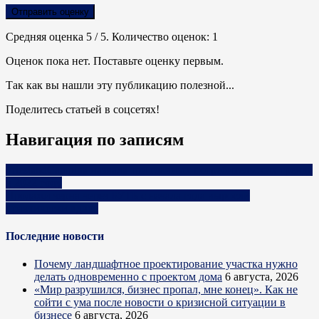
Отправить оценку
Средняя оценка
5
/ 5. Количество оценок:
1
Оценок пока нет. Поставьте оценку первым.
Так как вы нашли эту публикацию полезной...
Поделитесь статьей в соцсетях!
Навигация по записям
FrieslandCampina назвала три главных потребительских тренда
в 2022 году
Продажи зерна через БУТБ с начала года выросли
практически вдвое
Последние новости
Почему ландшафтное проектирование участка нужно
делать одновременно с проектом дома
6 августа, 2026
«Мир разрушился, бизнес пропал, мне конец». Как не
сойти с ума после новости о кризисной ситуации в
бизнесе
6 августа, 2026