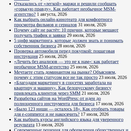
Отказались от «легкой» маржи и решили сообщать
«горькую правду». Как работает необычное MSM-
агентство?
1 августа, 2026
Как выбрать онлайн-кинотеатр для комфортного
просмотра фильмов и сериалов
31 июля, 2026
Почему сайт не растёт: 10 причин, которые мешают
получать трафик и заявки
29 июля, 2026
5 цифр маркетинга, которые должен знать и понимать
собственник бизнеса
28 июля, 2026
Проверка автомобиля перед покупкой: пошаговая
инструкция
25 июля, 2026
«Лечить без анализов — это не к нам»: как работает
необычное MSM-агентство
25 июля, 2026
Мечтаете стать доминантом на рынке? Объясняем,
почему с этим статусом все не так просто
23 июля, 2026
«Благодаря маркетингу в соцсетях заработала на
квартиру и машину». Как белорусскому бизнесу
привлекать клиентов через SMM
21 июля, 2026
Разработка сайтов на WordPress: от идеи до
полноценного инструмента для бизнеса
17 июля, 2026
«Было 123 ниши — осталось 18». Как отобрать товары
для e-commerce и не накосячить?
17 июля, 2026
Как выбрать курсы английского языка для уверенного
результата
13 июля, 2026
Современные решения для оформления общественных и