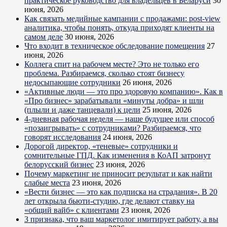
практическое руководство для владельцев в Беларуси
30
июня, 2026
Как связать медийные кампании с продажами: post-view
аналитика, чтобы понять, откуда приходят клиенты на
самом деле
30 июня, 2026
Что входит в техническое обследование помещения
27
июня, 2026
Коллега спит на рабочем месте? Это не только его
проблема. Разбираемся, сколько стоят бизнесу
недосыпающие сотрудники
26 июня, 2026
«Активные люди — это про здоровую компанию». Как в
«Про бизнес» зарабатывали «минуты добра» и шли
(плыли и даже танцевали) к цели
25 июня, 2026
4-дневная рабочая неделя — наше будущее или способ
«позаигрывать» с сотрудниками? Разбираемся, что
говорят исследования
24 июня, 2026
Дорогой директор, «теневые» сотрудники и
сомнительные ГПД. Как изменения в КоАП затронут
белорусский бизнес
23 июня, 2026
Почему маркетинг не приносит результат и как найти
слабые места
23 июня, 2026
«Вести бизнес — это как подписка на страдания». В 20
лет открыла бьюти-студию, где делают ставку на
«общий вайб» с клиентами
23 июня, 2026
3 признака, что ваш маркетолог имитирует работу, а вы