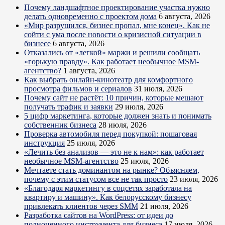
Почему ландшафтное проектирование участка нужно
делать одновременно с проектом дома
6 августа, 2026
«Мир разрушился, бизнес пропал, мне конец». Как не
сойти с ума после новости о кризисной ситуации в
бизнесе
6 августа, 2026
Отказались от «легкой» маржи и решили сообщать
«горькую правду». Как работает необычное MSM-
агентство?
1 августа, 2026
Как выбрать онлайн-кинотеатр для комфортного
просмотра фильмов и сериалов
31 июля, 2026
Почему сайт не растёт: 10 причин, которые мешают
получать трафик и заявки
29 июля, 2026
5 цифр маркетинга, которые должен знать и понимать
собственник бизнеса
28 июля, 2026
Проверка автомобиля перед покупкой: пошаговая
инструкция
25 июля, 2026
«Лечить без анализов — это не к нам»: как работает
необычное MSM-агентство
25 июля, 2026
Мечтаете стать доминантом на рынке? Объясняем,
почему с этим статусом все не так просто
23 июля, 2026
«Благодаря маркетингу в соцсетях заработала на
квартиру и машину». Как белорусскому бизнесу
привлекать клиентов через SMM
21 июля, 2026
Разработка сайтов на WordPress: от идеи до
полноценного инструмента для бизнеса
17 июля, 2026