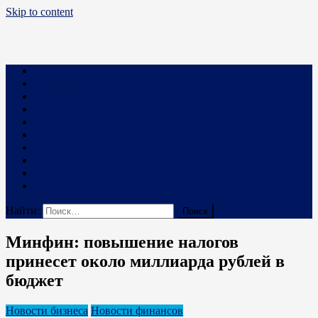
Skip to content
Business PRO
Новости про бизнес и не только
Бизнес
Маркетинг
Финансы
Техника и Технологии
Промышленность
Строительство
Право
Наука
В мире
Реклама на сайте
Найти:
Минфин: повышение налогов
принесет около миллиарда рублей в
бюджет
Новости бизнеса
Новости финансов