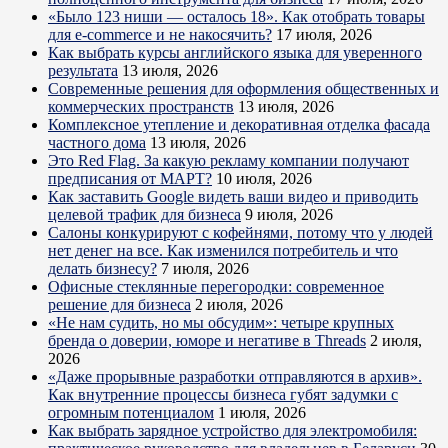
«Было 123 ниши — осталось 18». Как отобрать товары
для e-commerce и не накосячить?
17 июля, 2026
Как выбрать курсы английского языка для уверенного
результата
13 июля, 2026
Современные решения для оформления общественных и
коммерческих пространств
13 июля, 2026
Комплексное утепление и декоративная отделка фасада
частного дома
13 июля, 2026
Это Red Flag. За какую рекламу компании получают
предписания от МАРТ?
10 июля, 2026
Как заставить Google видеть ваши видео и приводить
целевой трафик для бизнеса
9 июля, 2026
Салоны конкурируют с кофейнями, потому что у людей
нет денег на все. Как изменился потребитель и что
делать бизнесу?
7 июля, 2026
Офисные стеклянные перегородки: современное
решение для бизнеса
2 июля, 2026
«Не нам судить, но мы обсудим»: четыре крупных
бренда о доверии, юморе и негативе в Threads
2 июля,
2026
«Даже прорывные разработки отправляются в архив».
Как внутренние процессы бизнеса губят задумки с
огромным потенциалом
1 июля, 2026
Как выбрать зарядное устройство для электромобиля: