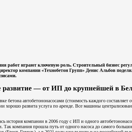
ния работ играют ключевую роль. Строительный бизнес регу
иректор компании «Технобетон Групп» Денис Альбов поделилс
изисами.
развитие — от ИП до крупнейшей в Бел
 бетона автобетононасосами (стоимость каждого составляет от $
и хорошо развита услуга по аренде. Все машины централизован
сь история компании в 2006 году с ИП и одного автобетононасо
. Так компания прошла путь от одного насоса до самого большо
х (Брест, Гомель), а в 2021 году уже вышли и на российский ры