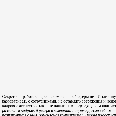
Секретов в работе с персоналом из нашей сферы нет. Индивид
разговаривать с сотрудниками, не оставлять возражения и нед
кадровое агентство, так и не нашли нам подходящего машинист
развиваем кадровый резерв в компании: например, если сейча
познакомимся с ним, обменяемся контактами, чтобы поддержи