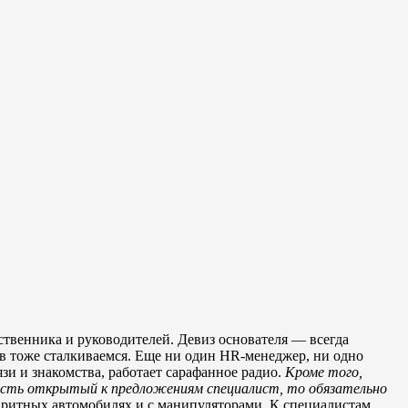
твенника и руководителей. Девиз основателя — всегда
ров тоже сталкиваемся. Еще ни один HR-менеджер, ни одно
зи и знакомства, работает сарафанное радио.
Кроме того,
е есть открытый к предложениям специалист, то обязательно
аритных автомобилях и с манипуляторами. К специалистам