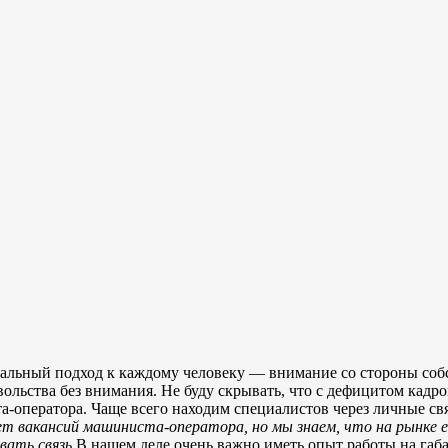
уальный подход к каждому человеку — внимание со стороны собс
овольства без внимания. Не буду скрывать, что с дефицитом кад
а-оператора. Чаще всего находим специалистов через личные свя
с нет вакансий машиниста-оператора, но мы знаем, что на рынк
вать связь.
В нашем деле очень важно иметь опыт работы на габ