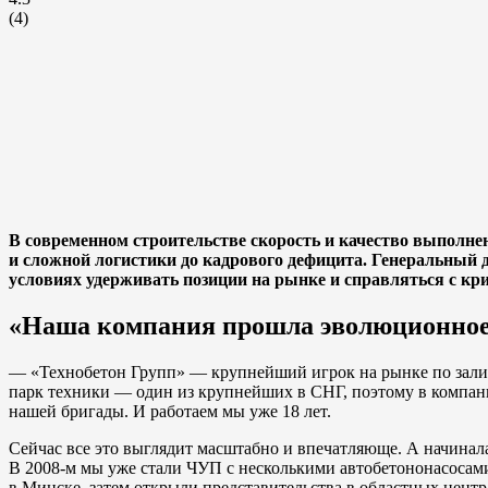
(
4
)
В современном строительстве скорость и качество выполне
и сложной логистики до кадрового дефицита. Генеральный д
условиях удерживать позиции на рынке и справляться с кр
«Наша компания прошла эволюционное 
— «Технобетон Групп» — крупнейший игрок на рынке по заливке
парк техники — один из крупнейших в СНГ, поэтому в компани
нашей бригады. И работаем мы уже 18 лет.
Сейчас все это выглядит масштабно и впечатляюще. А начинала
В 2008-м мы уже стали ЧУП с несколькими автобетононасосами
в Минске, затем открыли представительства в областных центра