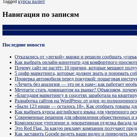
Tagged
курсы валют
Навигация по записям
«Я всегда боялась „умереть бомжом“, и поэтому с детства учил
«Производителей и импортеров товаров без кодов DataMatrix б
Последние новости
Отказались от «легкой» маржи и решили сообщать «горь
Как выбрать онлайн-кинотеатр для комфортного просмот
Почему сайт не растёт: 10 причин, которые мешают получ
5 цифр маркетинга, которые должен знать и понимать со
Проверка автомобиля перед покупкой: пошаговая инстру
«Лечить без анализов — это не к нам»: как работает не
Мечтаете стать доминантом на рынке? Объясняем, почему 
«Благодаря маркетингу в соцсетях заработала на кварти
Разработка сайтов на WordPress: от идеи до полноценног
«Было 123 ниши — осталось 18». Как отобрать товары для
Как выбрать курсы английского языка для уверенного рез
Современные решения для оформления общественных и 
Комплексное утепление и декоративная отделка фасада ч
Это Red Flag. За какую рекламу компании получают пре
Как заставить Google видеть ваши видео и приводить цел