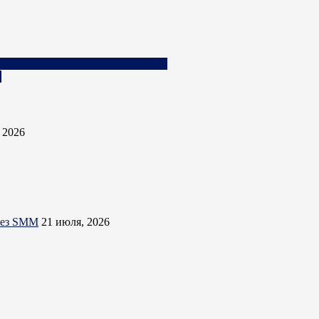
еперь пытается построить компанию
в
, 2026
ерез SMM
21 июля, 2026