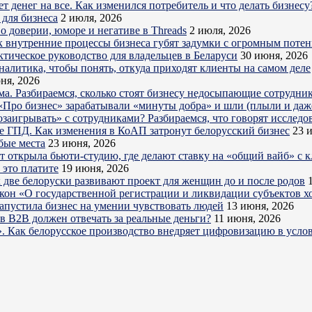
 денег на все. Как изменился потребитель и что делать бизнесу
для бизнеса
2 июля, 2026
о доверии, юморе и негативе в Threads
2 июля, 2026
к внутренние процессы бизнеса губят задумки с огромным поте
ктическое руководство для владельцев в Беларуси
30 июня, 2026
налитика, чтобы понять, откуда приходят клиенты на самом деле
ня, 2026
ема. Разбираемся, сколько стоят бизнесу недосыпающие сотрудни
Про бизнес» зарабатывали «минуты добра» и шли (плыли и даже
озаигрывать» с сотрудниками? Разбираемся, что говорят исследо
е ГПД. Как изменения в КоАП затронут белорусский бизнес
23 
бые места
23 июня, 2026
ет открыла бьюти-студию, где делают ставку на «общий вайб» с 
 это платите
19 июня, 2026
 две белоруски развивают проект для женщин до и после родов
акон «О государственной регистрации и ликвидации субъектов х
запустила бизнес на умении чувствовать людей
13 июня, 2026
в B2B должен отвечать за реальные деньги?
11 июня, 2026
». Как белорусское производство внедряет цифровизацию в усл