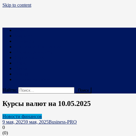
Skip to content
Business PRO
Новости про бизнес и не только
Бизнес
Маркетинг
Финансы
Техника и Технологии
Промышленность
Строительство
Право
Наука
В мире
Реклама на сайте
Найти:
Курсы валют на 10.05.2025
Новости финансов
9 мая, 2025
9 мая, 2025
Business-PRO
0
(
0
)