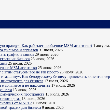
ась зарабатывать». Белоруска нашла свое дело в маркетинге и т
удут штрафовать». Что бизнесу важно знать о маркировке товаро
кую правду». Как работает необычное MSM-агентство?
1 августа
ра фильмов и сериалов
31 июля, 2026
ать трафик и заявки
29 июля, 2026
бственник бизнеса
28 июля, 2026
кция
25 июля, 2026
обычное MSM-агентство
25 июля, 2026
с этим статусом все не так просто
23 июля, 2026
ру и машину». Как белорусскому бизнесу привлекать клиентов ч
о инструмента для бизнеса
17 июля, 2026
 e-commerce и не накосячить?
17 июля, 2026
ультата
13 июля, 2026
коммерческих пространств
13 июля, 2026
астного дома
13 июля, 2026
дписания от МАРТ?
10 июля, 2026
евой трафик для бизнеса
9 июля, 2026