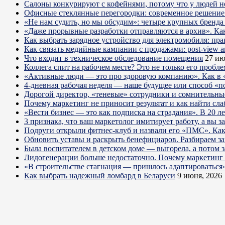
Салоны конкурируют с кофейнями, потому что у людей нет
Офисные стеклянные перегородки: современное решение 
«Не нам судить, но мы обсудим»: четыре крупных бренда 
«Даже прорывные разработки отправляются в архив». Ка
Как выбрать зарядное устройство для электромобиля: пра
Как связать медийные кампании с продажами: post-view а
Что входит в техническое обследование помещения
27 ию
Коллега спит на рабочем месте? Это не только его пробл
«Активные люди — это про здоровую компанию». Как в «
4-дневная рабочая неделя — наше будущее или способ «п
Дорогой директор, «теневые» сотрудники и сомнительны
Почему маркетинг не приносит результат и как найти сла
«Вести бизнес — это как подписка на страдания». В 20 л
3 признака, что ваш маркетолог имитирует работу, а вы за
Подруги открыли фитнес-клуб и назвали его «ПМС». Как
Обновить уставы и раскрыть бенефициаров. Разбираем з
Была воспитателем в детском доме — выгорела, а потом 
Лидогенерации больше недостаточно. Почему маркетинг 
«В строительстве стагнация — пришлось адаптироваться
Как выбрать надежный ломбард в Беларуси
9 июня, 2026