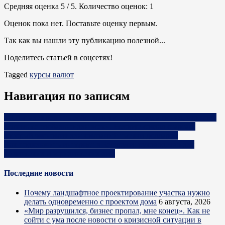
Средняя оценка
5
/ 5. Количество оценок:
1
Оценок пока нет. Поставьте оценку первым.
Так как вы нашли эту публикацию полезной...
Поделитесь статьей в соцсетях!
Tagged
курсы валют
Навигация по записям
«Я пытался решить собственную проблему, а понял, что могу
решить ее глобально для всех». Белорус создал стартап,
который экономит для компаний тысячи долларов
Как подключить интернет в Беларуси: руководство для
физических и юридических лиц
Последние новости
Почему ландшафтное проектирование участка нужно
делать одновременно с проектом дома
6 августа, 2026
«Мир разрушился, бизнес пропал, мне конец». Как не
сойти с ума после новости о кризисной ситуации в