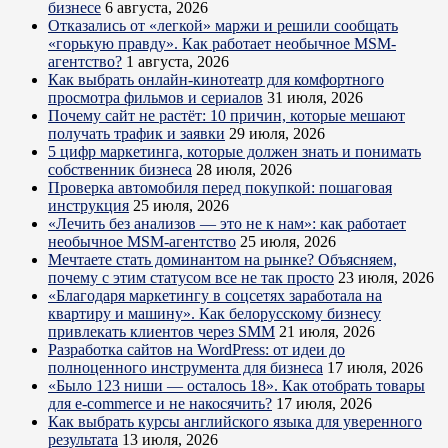
бизнесе
6 августа, 2026
Отказались от «легкой» маржи и решили сообщать
«горькую правду». Как работает необычное MSM-
агентство?
1 августа, 2026
Как выбрать онлайн-кинотеатр для комфортного
просмотра фильмов и сериалов
31 июля, 2026
Почему сайт не растёт: 10 причин, которые мешают
получать трафик и заявки
29 июля, 2026
5 цифр маркетинга, которые должен знать и понимать
собственник бизнеса
28 июля, 2026
Проверка автомобиля перед покупкой: пошаговая
инструкция
25 июля, 2026
«Лечить без анализов — это не к нам»: как работает
необычное MSM-агентство
25 июля, 2026
Мечтаете стать доминантом на рынке? Объясняем,
почему с этим статусом все не так просто
23 июля, 2026
«Благодаря маркетингу в соцсетях заработала на
квартиру и машину». Как белорусскому бизнесу
привлекать клиентов через SMM
21 июля, 2026
Разработка сайтов на WordPress: от идеи до
полноценного инструмента для бизнеса
17 июля, 2026
«Было 123 ниши — осталось 18». Как отобрать товары
для e-commerce и не накосячить?
17 июля, 2026
Как выбрать курсы английского языка для уверенного
результата
13 июля, 2026