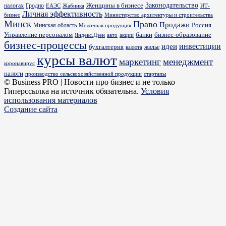
Законодательство
Женщины в бизнесе
налогах
Гродно
ИТ-
ЕАЭС
Жабинка
Личная эффективность
бизнес
Министерство архитектуры и строительства
Минск
Право
Продажи
Россия
Минская область
Молочная продукция
Управление персоналом
банки
бизнес-образование
Яндекс.Дзен
акции
авто
бизнес-процессы
идеи
инвестиции
бухгалтерия
жилье
валюта
курсы валют
маркетинг
менеджмент
коронавирус
налоги
производство сельскохозяйственной продукции
стартапы
© Business PRO | Новости про бизнес и не только
Гиперссылка на источник обязательна.
Условия
использования материалов
Создание сайта