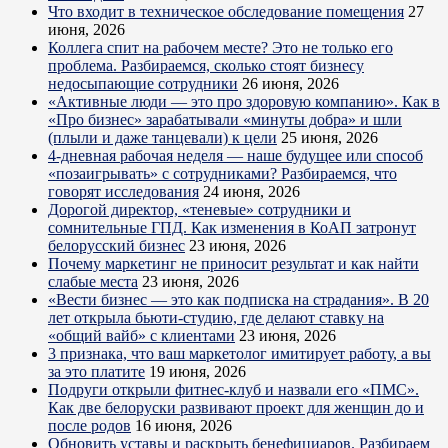
Что входит в техническое обследование помещения
27
июня, 2026
Коллега спит на рабочем месте? Это не только его
проблема. Разбираемся, сколько стоят бизнесу
недосыпающие сотрудники
26 июня, 2026
«Активные люди — это про здоровую компанию». Как в
«Про бизнес» зарабатывали «минуты добра» и шли
(плыли и даже танцевали) к цели
25 июня, 2026
4-дневная рабочая неделя — наше будущее или способ
«позаигрывать» с сотрудниками? Разбираемся, что
говорят исследования
24 июня, 2026
Дорогой директор, «теневые» сотрудники и
сомнительные ГПД. Как изменения в КоАП затронут
белорусский бизнес
23 июня, 2026
Почему маркетинг не приносит результат и как найти
слабые места
23 июня, 2026
«Вести бизнес — это как подписка на страдания». В 20
лет открыла бьюти-студию, где делают ставку на
«общий вайб» с клиентами
23 июня, 2026
3 признака, что ваш маркетолог имитирует работу, а вы
за это платите
19 июня, 2026
Подруги открыли фитнес-клуб и назвали его «ПМС».
Как две белоруски развивают проект для женщин до и
после родов
16 июня, 2026
Обновить уставы и раскрыть бенефициаров. Разбираем