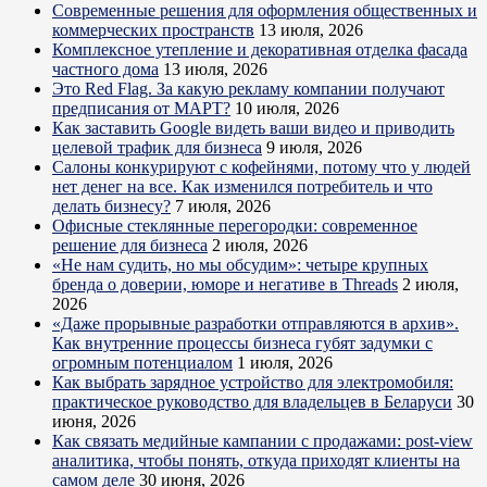
Современные решения для оформления общественных и
коммерческих пространств
13 июля, 2026
Комплексное утепление и декоративная отделка фасада
частного дома
13 июля, 2026
Это Red Flag. За какую рекламу компании получают
предписания от МАРТ?
10 июля, 2026
Как заставить Google видеть ваши видео и приводить
целевой трафик для бизнеса
9 июля, 2026
Салоны конкурируют с кофейнями, потому что у людей
нет денег на все. Как изменился потребитель и что
делать бизнесу?
7 июля, 2026
Офисные стеклянные перегородки: современное
решение для бизнеса
2 июля, 2026
«Не нам судить, но мы обсудим»: четыре крупных
бренда о доверии, юморе и негативе в Threads
2 июля,
2026
«Даже прорывные разработки отправляются в архив».
Как внутренние процессы бизнеса губят задумки с
огромным потенциалом
1 июля, 2026
Как выбрать зарядное устройство для электромобиля:
практическое руководство для владельцев в Беларуси
30
июня, 2026
Как связать медийные кампании с продажами: post-view
аналитика, чтобы понять, откуда приходят клиенты на
самом деле
30 июня, 2026