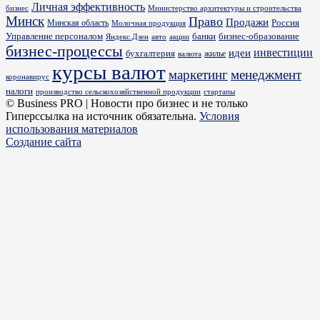
Личная эффективность
бизнес
Министерство архитектуры и строительства
Минск
Право
Продажи
Россия
Минская область
Молочная продукция
Управление персоналом
банки
бизнес-образование
Яндекс.Дзен
акции
авто
бизнес-процессы
идеи
инвестиции
бухгалтерия
жилье
валюта
курсы валют
маркетинг
менеджмент
коронавирус
налоги
производство сельскохозяйственной продукции
стартапы
© Business PRO | Новости про бизнес и не только
Гиперссылка на источник обязательна.
Условия
использования материалов
Создание сайта