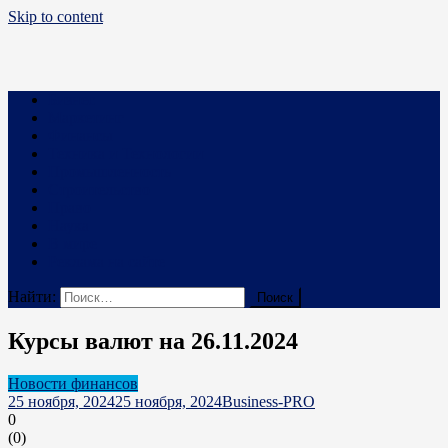
Skip to content
Business PRO
Новости про бизнес и не только
Бизнес
Маркетинг
Финансы
Техника и Технологии
Промышленность
Строительство
Право
Наука
В мире
Реклама на сайте
Найти:
Курсы валют на 26.11.2024
Новости финансов
25 ноября, 2024
25 ноября, 2024
Business-PRO
0
(
0
)