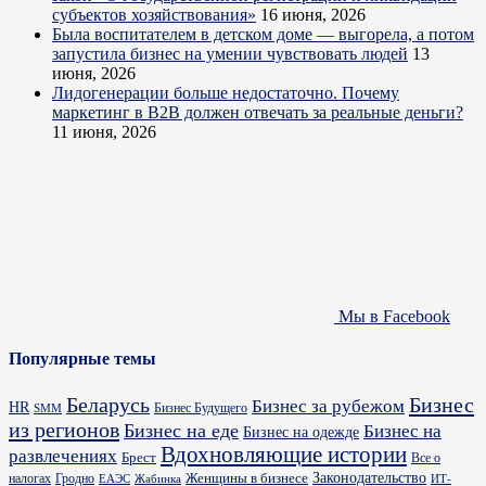
субъектов хозяйствования»
16 июня, 2026
Была воспитателем в детском доме — выгорела, а потом
запустила бизнес на умении чувствовать людей
13
июня, 2026
Лидогенерации больше недостаточно. Почему
маркетинг в B2B должен отвечать за реальные деньги?
11 июня, 2026
Мы в Facebook
Популярные темы
Бизнес
Беларусь
Бизнес за рубежом
HR
Бизнес Будущего
SMM
из регионов
Бизнес на еде
Бизнес на
Бизнес на одежде
Вдохновляющие истории
развлечениях
Брест
Все о
Законодательство
Женщины в бизнесе
налогах
Гродно
ИТ-
ЕАЭС
Жабинка