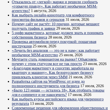
Отказались от «легкой» маржи и решили сообщать
«горькую правду». Как работает необычное MSM-
агентство?
1 августа, 2026
Как выбрать онлайн-кинотеатр для комфортного
просмотра фильмов и сериалов
31 июля, 2026
Почему сайт не растёт: 10 причин, которые мешают
получать трафик и заявки
29 июля, 2026
5 цифр маркетинга, которые должен знать и понимать
собственник бизнеса
28 июля, 2026
Проверка автомобиля перед покупкой: пошаговая
инструкция
25 июля, 2026
«Лечить без анализов — это не к нам»: как работает
необычное MSM-агентство
25 июля, 2026
Мечтаете стать доминантом на рынке? Объясняем,
почему с этим статусом все не так просто
23 июля, 2026
«Благодаря маркетингу в соцсетях заработала на
квартиру и машину». Как белорусскому бизнесу
привлекать клиентов через SMM
21 июля, 2026
Разработка сайтов на WordPress: от идеи до
полноценного инструмента для бизнеса
17 июля, 2026
«Было 123 ниши — осталось 18». Как отобрать товары
для e-commerce и не накосячить?
17 июля, 2026
Как выбрать курсы английского языка для уверенного
результата
13 июля, 2026
Современные решения для оформления общественных и