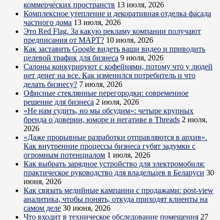
коммерческих пространств
13 июля, 2026
Комплексное утепление и декоративная отделка фасада
частного дома
13 июля, 2026
Это Red Flag. За какую рекламу компании получают
предписания от МАРТ?
10 июля, 2026
Как заставить Google видеть ваши видео и приводить
целевой трафик для бизнеса
9 июля, 2026
Салоны конкурируют с кофейнями, потому что у людей
нет денег на все. Как изменился потребитель и что
делать бизнесу?
7 июля, 2026
Офисные стеклянные перегородки: современное
решение для бизнеса
2 июля, 2026
«Не нам судить, но мы обсудим»: четыре крупных
бренда о доверии, юморе и негативе в Threads
2 июля,
2026
«Даже прорывные разработки отправляются в архив».
Как внутренние процессы бизнеса губят задумки с
огромным потенциалом
1 июля, 2026
Как выбрать зарядное устройство для электромобиля:
практическое руководство для владельцев в Беларуси
30
июня, 2026
Как связать медийные кампании с продажами: post-view
аналитика, чтобы понять, откуда приходят клиенты на
самом деле
30 июня, 2026
Что входит в техническое обследование помещения
27