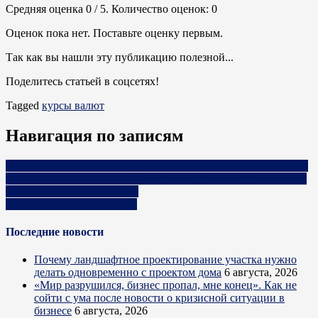
Средняя оценка
0
/ 5. Количество оценок:
0
Оценок пока нет. Поставьте оценку первым.
Так как вы нашли эту публикацию полезной...
Поделитесь статьей в соцсетях!
Tagged
курсы валют
Навигация по записям
«К нам приходят кондитеры, программисты и даже хирурги».
Художница из Минска создала сеть студий и кайфует от того,
что учит людей рисованию
Курсы валют на 27.11.2024
Последние новости
Почему ландшафтное проектирование участка нужно
делать одновременно с проектом дома
6 августа, 2026
«Мир разрушился, бизнес пропал, мне конец». Как не
сойти с ума после новости о кризисной ситуации в
бизнесе
6 августа, 2026