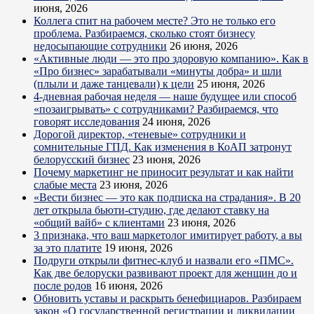
июня, 2026
Коллега спит на рабочем месте? Это не только его
проблема. Разбираемся, сколько стоят бизнесу
недосыпающие сотрудники
26 июня, 2026
«Активные люди — это про здоровую компанию». Как в
«Про бизнес» зарабатывали «минуты добра» и шли
(плыли и даже танцевали) к цели
25 июня, 2026
4-дневная рабочая неделя — наше будущее или способ
«позаигрывать» с сотрудниками? Разбираемся, что
говорят исследования
24 июня, 2026
Дорогой директор, «теневые» сотрудники и
сомнительные ГПД. Как изменения в КоАП затронут
белорусский бизнес
23 июня, 2026
Почему маркетинг не приносит результат и как найти
слабые места
23 июня, 2026
«Вести бизнес — это как подписка на страдания». В 20
лет открыла бьюти-студию, где делают ставку на
«общий вайб» с клиентами
23 июня, 2026
3 признака, что ваш маркетолог имитирует работу, а вы
за это платите
19 июня, 2026
Подруги открыли фитнес-клуб и назвали его «ПМС».
Как две белоруски развивают проект для женщин до и
после родов
16 июня, 2026
Обновить уставы и раскрыть бенефициаров. Разбираем
закон «О государственной регистрации и ликвидации