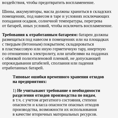
воздействия, чтобы предотвратить воспламенение.
Шины, аккумуляторы, масла должны храниться в складских
помещениях, под навесом в таре и условиях исключающих
попадания осадков, солнечной температуры, перегрева
от батарей, иных условий, чтобы исключить воспламенение.
Требования к отработанным батареям:
батареи должны
размещаться под навесом в помещениях или на площадках
с твердым (бетонным) покрытием; складироваться
в пластмассовую или иную герметичную тару, инертную
по отношению к электролиту, или штабелями на поддонах
с обвязкой полиэтиленовой пленкой, не допускающей
опрокидывания штабелей, сползания или падения
отработанных батарей.
Типовые ошибки временного хранения отходов
на предприятиях:
1)
Не учитывают требование о необходимости
разделения отходов производства по видам
,
в т.ч. с учетом агрегатного состояния, степени
опасности и класса опасности опасных отходов
производства, возможности их использования
в качестве вторичных материальных ресурсов.