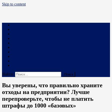
Skip to content
Business PRO
Новости про бизнес и не только
Бизнес
Маркетинг
Финансы
Техника и Технологии
Промышленность
Строительство
Право
Наука
В мире
Реклама на сайте
Найти:
Вы уверены, что правильно храните
отходы на предприятии? Лучше
перепроверьте, чтобы не платить
штрафы до 1000 «базовых»