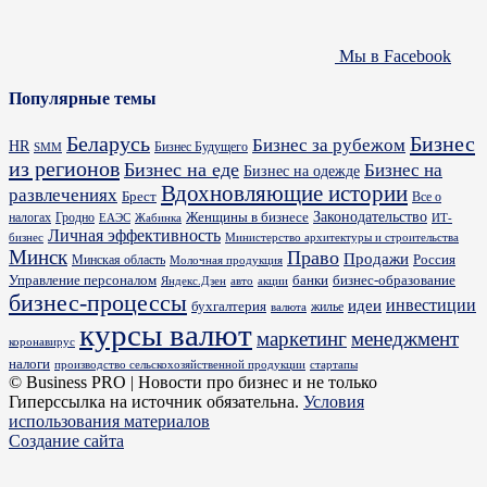
Мы в Facebook
Популярные темы
Бизнес
Беларусь
Бизнес за рубежом
HR
Бизнес Будущего
SMM
из регионов
Бизнес на еде
Бизнес на
Бизнес на одежде
Вдохновляющие истории
развлечениях
Брест
Все о
Законодательство
Женщины в бизнесе
налогах
Гродно
ИТ-
ЕАЭС
Жабинка
Личная эффективность
бизнес
Министерство архитектуры и строительства
Минск
Право
Продажи
Россия
Минская область
Молочная продукция
Управление персоналом
банки
бизнес-образование
Яндекс.Дзен
акции
авто
бизнес-процессы
идеи
инвестиции
бухгалтерия
жилье
валюта
курсы валют
маркетинг
менеджмент
коронавирус
налоги
производство сельскохозяйственной продукции
стартапы
© Business PRO | Новости про бизнес и не только
Гиперссылка на источник обязательна.
Условия
использования материалов
Создание сайта