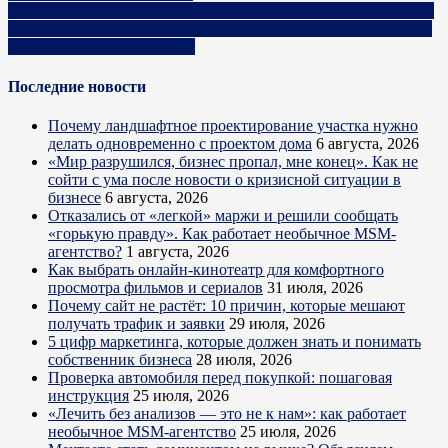
«К нам приходят кондитеры, программисты и даже хирурги».
Художница из Минска создала сеть студий и кайфует от того,
что учит людей рисованию
Последние новости
Почему ландшафтное проектирование участка нужно
делать одновременно с проектом дома
6 августа, 2026
«Мир разрушился, бизнес пропал, мне конец». Как не
сойти с ума после новости о кризисной ситуации в
бизнесе
6 августа, 2026
Отказались от «легкой» маржи и решили сообщать
«горькую правду». Как работает необычное MSM-
агентство?
1 августа, 2026
Как выбрать онлайн-кинотеатр для комфортного
просмотра фильмов и сериалов
31 июля, 2026
Почему сайт не растёт: 10 причин, которые мешают
получать трафик и заявки
29 июля, 2026
5 цифр маркетинга, которые должен знать и понимать
собственник бизнеса
28 июля, 2026
Проверка автомобиля перед покупкой: пошаговая
инструкция
25 июля, 2026
«Лечить без анализов — это не к нам»: как работает
необычное MSM-агентство
25 июля, 2026