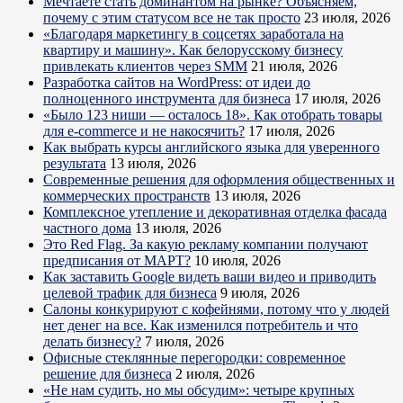
Мечтаете стать доминантом на рынке? Объясняем,
почему с этим статусом все не так просто
23 июля, 2026
«Благодаря маркетингу в соцсетях заработала на
квартиру и машину». Как белорусскому бизнесу
привлекать клиентов через SMM
21 июля, 2026
Разработка сайтов на WordPress: от идеи до
полноценного инструмента для бизнеса
17 июля, 2026
«Было 123 ниши — осталось 18». Как отобрать товары
для e-commerce и не накосячить?
17 июля, 2026
Как выбрать курсы английского языка для уверенного
результата
13 июля, 2026
Современные решения для оформления общественных и
коммерческих пространств
13 июля, 2026
Комплексное утепление и декоративная отделка фасада
частного дома
13 июля, 2026
Это Red Flag. За какую рекламу компании получают
предписания от МАРТ?
10 июля, 2026
Как заставить Google видеть ваши видео и приводить
целевой трафик для бизнеса
9 июля, 2026
Салоны конкурируют с кофейнями, потому что у людей
нет денег на все. Как изменился потребитель и что
делать бизнесу?
7 июля, 2026
Офисные стеклянные перегородки: современное
решение для бизнеса
2 июля, 2026
«Не нам судить, но мы обсудим»: четыре крупных