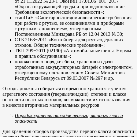
от 21.11.2022 № 23-Т ЭкоНиП 17.01.06−001−2017
«Охрана окружающей среды и природопользование.
Требования экологической безопасности»;
ссанПиН «Санитарно-эпидемиологические требования
при работе с ртутью, ее соединениями и приборами
с ртутным заполнением», утвержденным
Постановлением Минздрава РБ от 12.04.2013 № 30;
СТБ 2168−2011 «Контейнеры для ртутьсодержащих
отходов. Общие технические требования»;
ТКП 299−2011 (02190) «Автомобильные шины. Нормы
и правила обслуживания»;
положению о порядке сбора, хранения и сдачи
отработанных аккумуляторных батарей с электролитом,
утвержденному постановлением Совета Министров
Республики Беларусь от 09.03.2007 № 297 и др.
Отходы должны собираться и временно хранится с учетом
агрегатного состояния (твердые/жидкие), степени и класса
опасности опасных отходов, возможности их использования
в качестве вторичных материальных ресурсов.
Порядок хранения отходов первого, второго класса
опасности
Для хранения отходов производства первого класса опасности
должны быть предусмотрены закрытые помещения, в которые