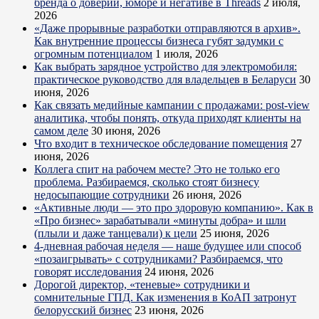
бренда о доверии, юморе и негативе в Threads
2 июля,
2026
«Даже прорывные разработки отправляются в архив».
Как внутренние процессы бизнеса губят задумки с
огромным потенциалом
1 июля, 2026
Как выбрать зарядное устройство для электромобиля:
практическое руководство для владельцев в Беларуси
30
июня, 2026
Как связать медийные кампании с продажами: post-view
аналитика, чтобы понять, откуда приходят клиенты на
самом деле
30 июня, 2026
Что входит в техническое обследование помещения
27
июня, 2026
Коллега спит на рабочем месте? Это не только его
проблема. Разбираемся, сколько стоят бизнесу
недосыпающие сотрудники
26 июня, 2026
«Активные люди — это про здоровую компанию». Как в
«Про бизнес» зарабатывали «минуты добра» и шли
(плыли и даже танцевали) к цели
25 июня, 2026
4-дневная рабочая неделя — наше будущее или способ
«позаигрывать» с сотрудниками? Разбираемся, что
говорят исследования
24 июня, 2026
Дорогой директор, «теневые» сотрудники и
сомнительные ГПД. Как изменения в КоАП затронут
белорусский бизнес
23 июня, 2026