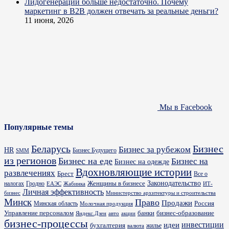
Лидогенерации больше недостаточно. Почему
маркетинг в B2B должен отвечать за реальные деньги?
11 июня, 2026
Мы в Facebook
Популярные темы
Бизнес
Беларусь
Бизнес за рубежом
HR
Бизнес Будущего
SMM
из регионов
Бизнес на еде
Бизнес на
Бизнес на одежде
Вдохновляющие истории
развлечениях
Брест
Все о
Законодательство
Женщины в бизнесе
налогах
Гродно
ИТ-
ЕАЭС
Жабинка
Личная эффективность
бизнес
Министерство архитектуры и строительства
Минск
Право
Продажи
Россия
Минская область
Молочная продукция
Управление персоналом
банки
бизнес-образование
Яндекс.Дзен
акции
авто
бизнес-процессы
идеи
инвестиции
бухгалтерия
жилье
валюта