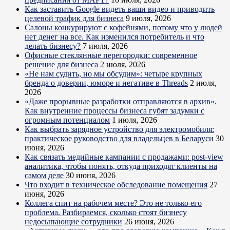
Как заставить Google видеть ваши видео и приводить
целевой трафик для бизнеса
9 июля, 2026
Салоны конкурируют с кофейнями, потому что у людей
нет денег на все. Как изменился потребитель и что
делать бизнесу?
7 июля, 2026
Офисные стеклянные перегородки: современное
решение для бизнеса
2 июля, 2026
«Не нам судить, но мы обсудим»: четыре крупных
бренда о доверии, юморе и негативе в Threads
2 июля,
2026
«Даже прорывные разработки отправляются в архив».
Как внутренние процессы бизнеса губят задумки с
огромным потенциалом
1 июля, 2026
Как выбрать зарядное устройство для электромобиля:
практическое руководство для владельцев в Беларуси
30
июня, 2026
Как связать медийные кампании с продажами: post-view
аналитика, чтобы понять, откуда приходят клиенты на
самом деле
30 июня, 2026
Что входит в техническое обследование помещения
27
июня, 2026
Коллега спит на рабочем месте? Это не только его
проблема. Разбираемся, сколько стоят бизнесу
недосыпающие сотрудники
26 июня, 2026