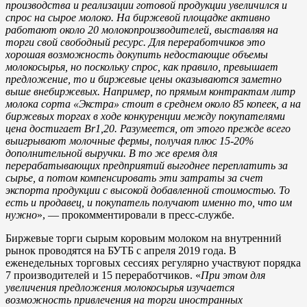
производства и реализации готовой продукции увеличился и
спрос на сырое молоко. На биржевой площадке активно
работают около 20 молокопроизводителей, выставляя на
торги свой свободный ресурс. Для переработчиков это
хорошая возможность докупить недостающие объемы
молокосырья, но поскольку спрос, как правило, превышает
предложение, то и биржевые цены оказываются заметно
выше внебиржевых. Например, по прямым контрактам литр
молока сорта «Экстра» стоит в среднем около 85 копеек, а на
биржевых торгах в ходе конкуренции между покупателями
цена достигает Br1,20. Разумеется, от этого прежде всего
выигрывают молочные фермы, получая плюс 15-20%
дополнительной выручки. В то же время для
перерабатывающих предприятий выгоднее переплатить за
сырье, а потом компенсировать эти затраты за счет
экспорта продукции с высокой добавленной стоимостью. То
есть и продавец, и покупатель получают именно то, что им
нужно
», — прокомментировали в пресс-службе.
Биржевые торги сырым коровьим молоком на внутренний
рынок проводятся на БУТБ с апреля 2019 года. В
еженедельных торговых сессиях регулярно участвуют порядка
7 производителей и 15 переработчиков. «
При этом для
увеличения предложения молокосырья изучается
возможность привлечения на торги иностранных