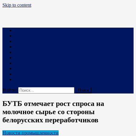
Skip to content
Business PRO
Новости про бизнес и не только
Бизнес
Маркетинг
Финансы
Техника и Технологии
Промышленность
Строительство
Право
Наука
В мире
Реклама на сайте
Найти:
БУТБ отмечает рост спроса на
молочное сырье со стороны
белорусских переработчиков
Новости промышленности