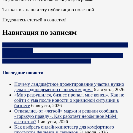
Так как вы нашли эту публикацию полезной...
Поделитесь статьей в соцсетях!
Навигация по записям
Красота требует жертв. Посмотрите, как эти женщины строят
бизнес на моде
В Беларуси определен порядок действия системы развития
селекции и семеноводства сельхозрастений
Последние новости
Почему ландшафтное проектирование участка нужно
делать одновременно с проектом дома
6 августа, 2026
«Мир разрушился, бизнес пропал, мне конец». Как не
сойти с ума после новости о кризисной ситуации в
бизнесе
6 августа, 2026
Отказались от «легкой» маржи и решили сообщать
«горькую правду». Как работает необычное MSM-
агентство?
1 августа, 2026
Как выбрать онлайн-кинотеатр для комфортного
просмотра фильмов и сериалов
31 июля, 2026