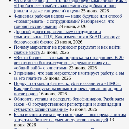
«Активные люди — это про здоровую компанию». Как в
«Про бизнес» зарабатывали «минуты добра» и шли
(плыли и даже танцевали) к цели
25 июня, 2026
4-дневная рабочая неделя — наше будущее или способ
«позаигрывать» с сотрудниками? Разбираемся, что
говорят исследования
24 июня, 2026
Дорогой директор, «теневые» сотрудники и
сомнительные ГПД. Как изменения в КоАП затронут
белорусский бизнес
23 июня, 2026
Почему маркетинг не приносит результат и как найти
слабые места
23 июня, 2026
«Вести бизнес — это как подписка на страдания». В 20
лет открыла бьюти-студию, где делают ставку на
«общий вайб» с клиентами
23 июня, 2026
3 признака, что ваш маркетолог имитирует работу, а вы
за это платите
19 июня, 2026
Подруги открыли фитнес-клуб и назвали его «ПМС».
Как две белоруски развивают проект для женщин до и
после родов
16 июня, 2026
Обновить уставы и раскрыть бенефициаров. Разбираем
закон «О государственной регистрации и ликвидации
субъектов хозяйствования»
16 июня, 2026
Была воспитателем в детском доме — выгорела, а потом
запустила бизнес на умении чувствовать людей
13
июня, 2026