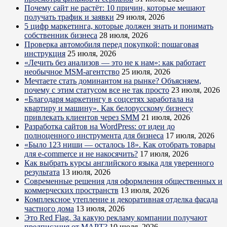
Почему сайт не растёт: 10 причин, которые мешают
получать трафик и заявки
29 июля, 2026
5 цифр маркетинга, которые должен знать и понимать
собственник бизнеса
28 июля, 2026
Проверка автомобиля перед покупкой: пошаговая
инструкция
25 июля, 2026
«Лечить без анализов — это не к нам»: как работает
необычное MSM-агентство
25 июля, 2026
Мечтаете стать доминантом на рынке? Объясняем,
почему с этим статусом все не так просто
23 июля, 2026
«Благодаря маркетингу в соцсетях заработала на
квартиру и машину». Как белорусскому бизнесу
привлекать клиентов через SMM
21 июля, 2026
Разработка сайтов на WordPress: от идеи до
полноценного инструмента для бизнеса
17 июля, 2026
«Было 123 ниши — осталось 18». Как отобрать товары
для e-commerce и не накосячить?
17 июля, 2026
Как выбрать курсы английского языка для уверенного
результата
13 июля, 2026
Современные решения для оформления общественных и
коммерческих пространств
13 июля, 2026
Комплексное утепление и декоративная отделка фасада
частного дома
13 июля, 2026
Это Red Flag. За какую рекламу компании получают
предписания от МАРТ?
10 июля, 2026