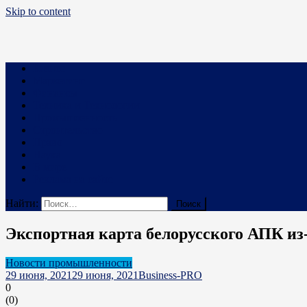
Skip to content
Business PRO
Новости про бизнес и не только
Бизнес
Маркетинг
Финансы
Техника и Технологии
Промышленность
Строительство
Право
Наука
В мире
Реклама на сайте
Найти:
Экспортная карта белорусского АПК из
Новости промышленности
29 июня, 2021
29 июня, 2021
Business-PRO
0
(
0
)