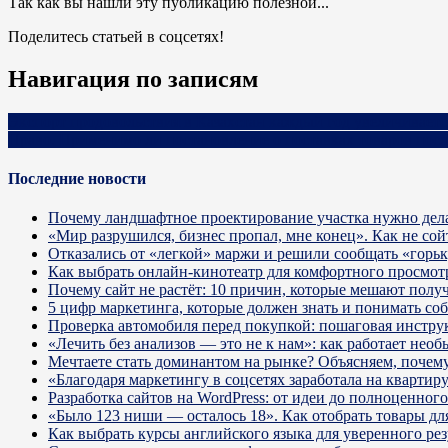
Так как вы нашли эту публикацию полезной...
Поделитесь статьей в соцсетях!
Навигация по записям
Экспорт продовольствия в Казахстан каждый год увеличиваетс
Право. Применимо ли постановление о поставках товаров посл
Последние новости
Почему ландшафтное проектирование участка нужно дела
«Мир разрушился, бизнес пропал, мне конец». Как не сой
Отказались от «легкой» маржи и решили сообщать «горь
Как выбрать онлайн-кинотеатр для комфортного просмот
Почему сайт не растёт: 10 причин, которые мешают получ
5 цифр маркетинга, которые должен знать и понимать со
Проверка автомобиля перед покупкой: пошаговая инстру
«Лечить без анализов — это не к нам»: как работает не
Мечтаете стать доминантом на рынке? Объясняем, почему 
«Благодаря маркетингу в соцсетях заработала на кварти
Разработка сайтов на WordPress: от идеи до полноценног
«Было 123 ниши — осталось 18». Как отобрать товары для
Как выбрать курсы английского языка для уверенного рез