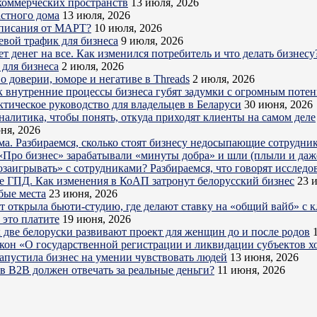
коммерческих пространств
13 июля, 2026
астного дома
13 июля, 2026
дписания от МАРТ?
10 июля, 2026
евой трафик для бизнеса
9 июля, 2026
 денег на все. Как изменился потребитель и что делать бизнесу
для бизнеса
2 июля, 2026
о доверии, юморе и негативе в Threads
2 июля, 2026
к внутренние процессы бизнеса губят задумки с огромным поте
ктическое руководство для владельцев в Беларуси
30 июня, 2026
налитика, чтобы понять, откуда приходят клиенты на самом деле
ня, 2026
ема. Разбираемся, сколько стоят бизнесу недосыпающие сотрудни
Про бизнес» зарабатывали «минуты добра» и шли (плыли и даже
озаигрывать» с сотрудниками? Разбираемся, что говорят исследо
е ГПД. Как изменения в КоАП затронут белорусский бизнес
23 
бые места
23 июня, 2026
ет открыла бьюти-студию, где делают ставку на «общий вайб» с 
 это платите
19 июня, 2026
 две белоруски развивают проект для женщин до и после родов
акон «О государственной регистрации и ликвидации субъектов х
запустила бизнес на умении чувствовать людей
13 июня, 2026
в B2B должен отвечать за реальные деньги?
11 июня, 2026