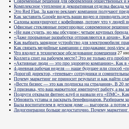
Современные решения для оформления общественных и 
Комплексное утепление и декоративная отделка фасада ч
Это Red Flag. За какую рекламу компании получают пре
Как заставить Google видеть ваши видео и приводить цел
Салоны конкурируют с кофейнями, потому что у людей нет
Офисные стеклянные перегородки: современное решение 
«Не нам судить, но мы обсудим»: четыре крупных бренда 
«Даже прорывные разработки отправляются в архив». Ка
Как выбрать зарядное устройство для электромобиля: пра
Как связать медийные кампании с продажами: post-view а
Что входит в техническое обследование помещения
27 ию
Коллега спит на рабочем месте? Это не только его пробл
«Активные люди — это про здоровую компанию». Как в «
4-дневная рабочая неделя — наше будущее или способ «п
Дорогой директор, «теневые» сотрудники и сомнительны
Почему маркетинг не приносит результат и как найти сла
«Вести бизнес — это как подписка на страдания». В 20 л
3 признака, что ваш маркетолог имитирует работу, а вы за
Подруги открыли фитнес-клуб и назвали его «ПМС». Как
Обновить уставы и раскрыть бенефициаров. Разбираем з
Была воспитателем в детском доме — выгорела, а потом 
Лидогенерации больше недостаточно. Почему маркетинг 