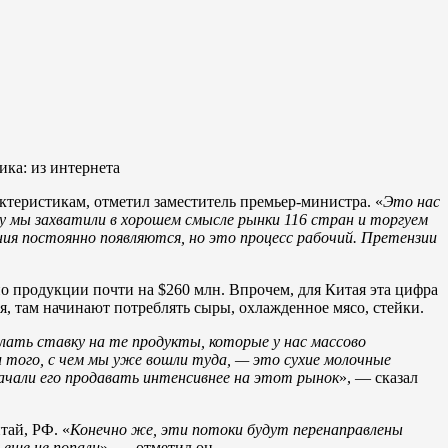
ика: из интернета
актеристикам, отметил заместитель премьер-министра. «
Это нас
у мы захватили в хорошем смысле рынки 116 стран и торгуем
ия постоянно появляются, но это процесс рабочий. Претензии
ано продукции почти на $260 млн. Впрочем, для Китая эта цифра
я, там начинают потреблять сыры, охлажденное мясо, стейки.
лать ставку на те продукты, которые у нас массово
и того, с чем мы уже вошли туда, — это сухие молочные
начали его продавать интенсивнее на этот рынок
», — сказал
тай, РФ. «
Конечно же, эти потоки будут перенаправлены
 еще не попали
», — отметил он.