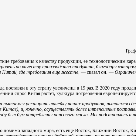
Граф
сткие требования к качеству продукции, ее технологическим хар
ровень по качеству производства продукции, благодаря котором
 в Китай, где требования еще жестче
, — сказал он. —
Ограничен
да поставки в эту страну увеличены в 19 раз. В 2020 году прод
енний спрос Китая растет, культура потребления европеизируетс
 и пытаемся расширить линейку наших продуктов, пытаемся сде
в Китае), и, конечно, осуществлять более интенсивные поставк
году был бум потребления рапсового масла. Мы подстроились и 
то помимо западного мира, есть еще Восток, Ближний Восток, Ки
т, сертификацию наших удобрений, попасть на тот рынок, куда