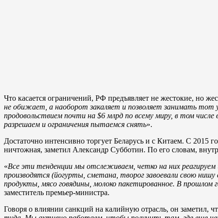
Что касается ограничений, РФ предъявляет не жестокие, но же
не обижает, а наоборот закаляет и позволяет занимать тот у
продовольствием почти на $6 млрд по всему миру, в том числе
разрешаем и ограничения пытаемся снять
».
Достаточно интенсивно торгует Беларусь и с Китаем. С 2015 го
ничтожная, заметил Александр Субботин. По его словам, внутр
«
Все эти тенденции мы отслеживаем, четко на них реагируем
производятся (йогурты, сметана, творог завоевали свою нишу 
продукты, мясо говядины, молоко пакетированное. В прошлом 
заместитель премьер-министра.
Говоря о влиянии санкций на калийную отрасль, он заметил, ч
туда. Мы активно работаем, чтобы получить там, где еще не