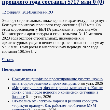
прошлого года составил $717 млн
0 (0)
12 февраля, 2024
Business-PRO
Экспорт строительных, инженерных и архитектурных услуг в
Беларуси по итогам прошлого года составил $717 млн. Об
этом корреспонденту БЕЛТА рассказали в пресс-службе
Министерства архитектуры и строительства. За 12 месяцев
2023 года экспорт строительных, инженерных и
архитектурных услуг в целом по стране выполнен на сумму
$717 млн. Темп роста к аналогичному периоду 2022 года
составил 108,5% […]
Читать
Последние новости
Почему ландшафтное проектирование участка нужно
делать одновременно с проектом дома
6 августа, 2026
«Мир разрушился, бизнес пропал, мне конец». Как не
сойти с ума после новости о кризисной ситуации в
бизнесе
6 августа, 2026
Отказались от «легкой» маржи и решили сообщать
«горькую правду». Как работает необычное MSM-
агентство?
1 августа, 2026