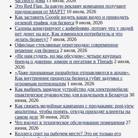
частного дома
13 июля, 2026
Это Red Flag. За какую рекламу компании получают
предписания от МАРТ?
10 июля, 2026
Как заставить Google видеть ваши видео и приводить
целевой трафик для бизнеса
9 июля, 2026
Салоны конкурируют с кофейнями, потому что у людей
нет денег на все. Как изменился потребитель и что
делать бизнесу?
7 июля, 2026
Офисные стеклянные перегородки: современное
решение для бизнеса
2 июля, 2026
«Не нам судить, но мы обсудим»: четыре крупных
бренда о доверии, юморе и негативе в Threads
2 июля,
2026
«Даже прорывные разработки отправляются в архив».
Как внутренние процессы бизнеса губят задумки с
огромным потенциалом
1 июля, 2026
Как выбрать зарядное устройство для электромобиля:
практическое руководство для владельцев в Беларуси
30
июня, 2026
Как связать медийные кампании с продажами: post-view
аналитика, чтобы понять, откуда приходят клиенты на
самом деле
30 июня, 2026
Что входит в техническое обследование помещения
27
июня, 2026
Коллега спит на рабочем месте? Это не только его