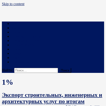
Skip to content
Business PRO
Новости про бизнес и не только
Бизнес
Маркетинг
Финансы
Техника и Технологии
Промышленность
Строительство
Право
Наука
В мире
Реклама на сайте
Найти:
1%
Экспорт строительных, инженерных и
архитектурных услуг по итогам