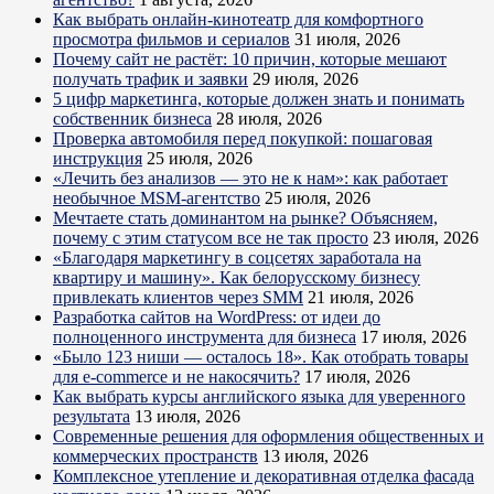
Как выбрать онлайн-кинотеатр для комфортного
просмотра фильмов и сериалов
31 июля, 2026
Почему сайт не растёт: 10 причин, которые мешают
получать трафик и заявки
29 июля, 2026
5 цифр маркетинга, которые должен знать и понимать
собственник бизнеса
28 июля, 2026
Проверка автомобиля перед покупкой: пошаговая
инструкция
25 июля, 2026
«Лечить без анализов — это не к нам»: как работает
необычное MSM-агентство
25 июля, 2026
Мечтаете стать доминантом на рынке? Объясняем,
почему с этим статусом все не так просто
23 июля, 2026
«Благодаря маркетингу в соцсетях заработала на
квартиру и машину». Как белорусскому бизнесу
привлекать клиентов через SMM
21 июля, 2026
Разработка сайтов на WordPress: от идеи до
полноценного инструмента для бизнеса
17 июля, 2026
«Было 123 ниши — осталось 18». Как отобрать товары
для e-commerce и не накосячить?
17 июля, 2026
Как выбрать курсы английского языка для уверенного
результата
13 июля, 2026
Современные решения для оформления общественных и
коммерческих пространств
13 июля, 2026
Комплексное утепление и декоративная отделка фасада