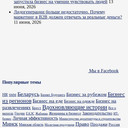
запустила бизнес на умении чувствовать людей
13
июня, 2026
Лидогенерации больше недостаточно. Почему
маркетинг в B2B должен отвечать за реальные деньги?
11 июня, 2026
Мы в Facebook
Популярные темы
Бизнес
Беларусь
Бизнес за рубежом
HR
Бизнес Будущего
SMM
из регионов
Бизнес на еде
Бизнес на
Бизнес на одежде
Вдохновляющие истории
развлечениях
Брест
Все о
Законодательство
Женщины в бизнесе
налогах
Гродно
ИТ-
ЕАЭС
Жабинка
Личная эффективность
бизнес
Министерство архитектуры и строительства
Минск
Право
Продажи
Россия
Минская область
Молочная продукция