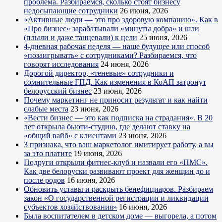
проблема. Разбираемся, сколько стоят бизнесу
недосыпающие сотрудники
26 июня, 2026
«Активные люди — это про здоровую компанию». Как в
«Про бизнес» зарабатывали «минуты добра» и шли
(плыли и даже танцевали) к цели
25 июня, 2026
4-дневная рабочая неделя — наше будущее или способ
«позаигрывать» с сотрудниками? Разбираемся, что
говорят исследования
24 июня, 2026
Дорогой директор, «теневые» сотрудники и
сомнительные ГПД. Как изменения в КоАП затронут
белорусский бизнес
23 июня, 2026
Почему маркетинг не приносит результат и как найти
слабые места
23 июня, 2026
«Вести бизнес — это как подписка на страдания». В 20
лет открыла бьюти-студию, где делают ставку на
«общий вайб» с клиентами
23 июня, 2026
3 признака, что ваш маркетолог имитирует работу, а вы
за это платите
19 июня, 2026
Подруги открыли фитнес-клуб и назвали его «ПМС».
Как две белоруски развивают проект для женщин до и
после родов
16 июня, 2026
Обновить уставы и раскрыть бенефициаров. Разбираем
закон «О государственной регистрации и ликвидации
субъектов хозяйствования»
16 июня, 2026
Была воспитателем в детском доме — выгорела, а потом