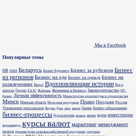
Мы в Facebook
Популярные темы
Бизнес
Беларусь
Бизнес за рубежом
HR
Бизнес Будущего
SMM
из регионов
Бизнес на еде
Бизнес на
Бизнес на одежде
Вдохновляющие истории
развлечениях
Брест
Все о
Законодательство
Женщины в бизнесе
налогах
Гродно
ИТ-
ЕАЭС
Жабинка
Личная эффективность
бизнес
Министерство архитектуры и строительства
Минск
Право
Продажи
Россия
Минская область
Молочная продукция
Управление персоналом
банки
бизнес-образование
Яндекс.Дзен
акции
авто
бизнес-процессы
идеи
инвестиции
бухгалтерия
жилье
валюта
курсы валют
маркетинг
менеджмент
коронавирус
налоги
производство сельскохозяйственной продукции
стартапы