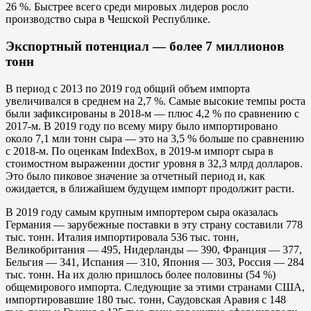
26 %. Быстрее всего среди мировых лидеров росло
производство сыра в Чешской Республике.
Экспортный потенциал — более 7 миллионов
тонн
В период с 2013 по 2019 год общий объем импорта
увеличивался в среднем на 2,7 %. Самые высокие темпы роста
были зафиксированы в 2018-м — плюс 4,2 % по сравнению с
2017-м. В 2019 году по всему миру было импортировано
около 7,1 млн тонн сыра — это на 3,5 % больше по сравнению
с 2018-м. По оценкам IndexBox, в 2019-м импорт сыра в
стоимостном выражении достиг уровня в 32,3 млрд долларов.
Это было пиковое значение за отчетный период и, как
ожидается, в ближайшем будущем импорт продолжит расти.
В 2019 году самым крупным импортером сыра оказалась
Германия — зарубежные поставки в эту страну составили 778
тыс. тонн. Италия импортировала 536 тыс. тонн,
Великобритания — 495, Нидерланды — 390, Франция — 377,
Бельгия — 341, Испания — 310, Япония — 303, Россия — 284
тыс. тонн. На их долю пришлось более половины (54 %)
общемирового импорта. Следующие за этими странами США,
импортировавшие 180 тыс. тонн, Саудовская Аравия с 148