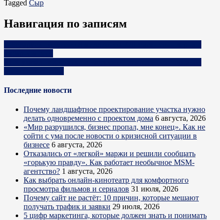
Tagged
Сыр
Навигация по записям
В Беларуси получено 8 миллионов 770 тысяч тонн зерна в
амбарном весе
КГК указал недостатки в надзорной деятельности органов
Минсельхозпрода
Последние новости
Почему ландшафтное проектирование участка нужно
делать одновременно с проектом дома
6 августа, 2026
«Мир разрушился, бизнес пропал, мне конец». Как не
сойти с ума после новости о кризисной ситуации в
бизнесе
6 августа, 2026
Отказались от «легкой» маржи и решили сообщать
«горькую правду». Как работает необычное MSM-
агентство?
1 августа, 2026
Как выбрать онлайн-кинотеатр для комфортного
просмотра фильмов и сериалов
31 июля, 2026
Почему сайт не растёт: 10 причин, которые мешают
получать трафик и заявки
29 июля, 2026
5 цифр маркетинга, которые должен знать и понимать