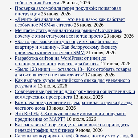
собственник бизнеса
28 июля, 2026
Проверка автомобиля перед покупкой: пошаговая
инструкция
25 июля, 2026
«Лечить без анализов — это не к нам»: как работает
необычное MSM-агентство
25 июля, 2026
Мечтаете стать доминантом на рынке? Объясняем,
почему с этим статусом все не так просто
23 июля, 2026
«Благодаря маркетингу в соцсетях заработала на
квартиру и машину». Как белорусскому бизнесу
привлекать клиентов через SMM
21 июля, 2026
Разработка сайтов на WordPress: от идеи до
полноценного инструмента для бизнеса
17 июля, 2026
«Было 123 ниши — осталось 18». Как отобрать товары
для e-commerce и не накосячить?
17 июля, 2026
Как выбрать курсы английского языка для уверенного
результата
13 июля, 2026
Современные решения для оформления общественных и
коммерческих пространств
13 июля, 2026
Комплексное утепление и декоративная отделка фасада
частного дома
13 июля, 2026
Это Red Flag. За какую рекламу компании получают
предписания от МАРТ?
10 июля, 2026
Как заставить Google видеть ваши видео и приводить
целевой трафик для бизнеса
9 июля, 2026
Салоны конкурируют с кофейнями, потому что у людей