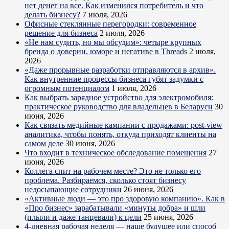
нет денег на все. Как изменился потребитель и что
делать бизнесу?
7 июля, 2026
Офисные стеклянные перегородки: современное
решение для бизнеса
2 июля, 2026
«Не нам судить, но мы обсудим»: четыре крупных
бренда о доверии, юморе и негативе в Threads
2 июля,
2026
«Даже прорывные разработки отправляются в архив».
Как внутренние процессы бизнеса губят задумки с
огромным потенциалом
1 июля, 2026
Как выбрать зарядное устройство для электромобиля:
практическое руководство для владельцев в Беларуси
30
июня, 2026
Как связать медийные кампании с продажами: post-view
аналитика, чтобы понять, откуда приходят клиенты на
самом деле
30 июня, 2026
Что входит в техническое обследование помещения
27
июня, 2026
Коллега спит на рабочем месте? Это не только его
проблема. Разбираемся, сколько стоят бизнесу
недосыпающие сотрудники
26 июня, 2026
«Активные люди — это про здоровую компанию». Как в
«Про бизнес» зарабатывали «минуты добра» и шли
(плыли и даже танцевали) к цели
25 июня, 2026
4-дневная рабочая неделя — наше будущее или способ