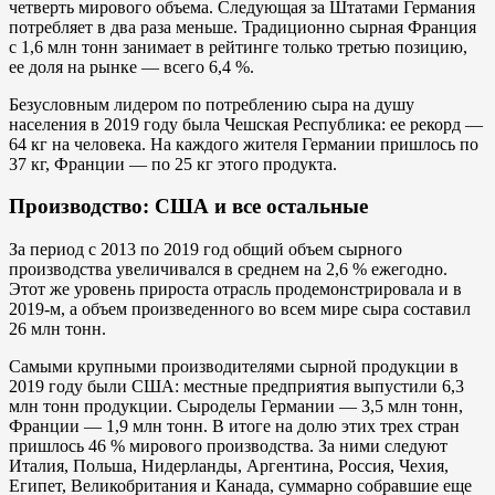
четверть мирового объема. Следующая за Штатами Германия
потребляет в два раза меньше. Традиционно сырная Франция
с 1,6 млн тонн занимает в рейтинге только третью позицию,
ее доля на рынке — всего 6,4 %.
Безусловным лидером по потреблению сыра на душу
населения в 2019 году была Чешская Республика: ее рекорд —
64 кг на человека. На каждого жителя Германии пришлось по
37 кг, Франции — по 25 кг этого продукта.
Производство: США и все остальные
За период с 2013 по 2019 год общий объем сырного
производства увеличивался в среднем на 2,6 % ежегодно.
Этот же уровень прироста отрасль продемонстрировала и в
2019-м, а объем произведенного во всем мире сыра составил
26 млн тонн.
Самыми крупными производителями сырной продукции в
2019 году были США: местные предприятия выпустили 6,3
млн тонн продукции. Сыроделы Германии — 3,5 млн тонн,
Франции — 1,9 млн тонн. В итоге на долю этих трех стран
пришлось 46 % мирового производства. За ними следуют
Италия, Польша, Нидерланды, Аргентина, Россия, Чехия,
Египет, Великобритания и Канада, суммарно собравшие еще