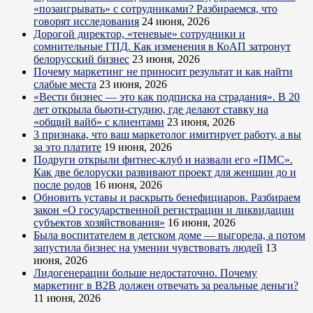
«позаигрывать» с сотрудниками? Разбираемся, что
говорят исследования
24 июня, 2026
Дорогой директор, «теневые» сотрудники и
сомнительные ГПД. Как изменения в КоАП затронут
белорусский бизнес
23 июня, 2026
Почему маркетинг не приносит результат и как найти
слабые места
23 июня, 2026
«Вести бизнес — это как подписка на страдания». В 20
лет открыла бьюти-студию, где делают ставку на
«общий вайб» с клиентами
23 июня, 2026
3 признака, что ваш маркетолог имитирует работу, а вы
за это платите
19 июня, 2026
Подруги открыли фитнес-клуб и назвали его «ПМС».
Как две белоруски развивают проект для женщин до и
после родов
16 июня, 2026
Обновить уставы и раскрыть бенефициаров. Разбираем
закон «О государственной регистрации и ликвидации
субъектов хозяйствования»
16 июня, 2026
Была воспитателем в детском доме — выгорела, а потом
запустила бизнес на умении чувствовать людей
13
июня, 2026
Лидогенерации больше недостаточно. Почему
маркетинг в B2B должен отвечать за реальные деньги?
11 июня, 2026