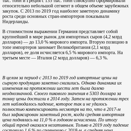
тыс. тонн и Греция с 135 тыс. тонн совокупно сформировали
относительно небольшой сегмент в общем объеме зарубежных
закупок. С 2013 по 2019 год наиболее заметную динамику
роста среди основных стран-импортеров показывали
Нидерланды.
В стоимостном выражении Германия представляет собой
крупнейший в мире рынок для импортных сыров (4,2 млрд
долларов) — до 13,0 % мирового импорта. Вторую позицию в
топе импортеров занимает Великобритания (2,1 млрд
долларов), ее доля исчисляется 6,5 % мирового импорта. На
третьем месте — Италия (2 млрд долларов) — 6,3 %.
В целом за период с 2013 по 2019 год импортные цены на
сырную продукцию заметно снизились. Однако динамика их
изменения на протяжении шести лет была далеко
неоднозначной. Своего пикового значения в 5303 доллара за
тонну цены достигли в 2014 году. Затем на протяжении трех
лет наблюдалось падение, которое так и не удалось
полностью компенсировать несмотря на то, что в 2017-м
был зафиксирован заметный рост, когда средняя импортная
цена поднялась на 11,0 % в годовом исчислении. По итогу
общий тренд оказался негативным. Только в 2019 году падение
составило 1,6 % по сравнению с 2018-м, а средняя цена