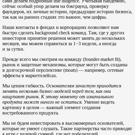
сами делаем подробный due diligence. Учитывая пандемию,
сейчас особый упор делаем на бэкграунд, проверку
фаундеров, их личные истории, предыдущие истории бизнеса,
так как на ранних стадиях это важнее, чем цифры.
Наши контакты в фондах и корпорациях позволяют нам
быстро сделать background check команд. Там, где у других
инвесторов принятие решения может занять до нескольких
месяцев, мы можем справиться за 1−3 недели, а иногда
и за сутки.
Прежде всего мы смотрим на команду (founder-market fit),
рынок и защитные механизмы, которые могут быть созданы
в долгосрочной перспективе (moats) — например, сетевые
эффекты в маркетплейсах.
Мы ценим гибкость.
Основателям зачастую приходится
менять несколько бизнес-моделей перед тем, как они
нащупают рынок. К этому моменту от изначального
продукта может ничего не остаться.
Умение видеть
картинку в целом — важный элемент создания
востребованного продукта.
Мы не будем инвестировать в высокомерных основателей,
которые не умеют слушать. Такие партнерства часто приводят
к игре с нулевой суммой, где нет победителей.