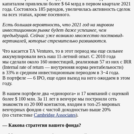
капиталом привлекли более $ 64 млрд в первом квартале 2021
года. Состоялось 185 раундов, увеличилась активность сделок
на всех этапах, кроме посевного.
Есть большая вероятность, что 2021 год на мировом
инвестиционном рынке будет даже успешнее, чем
предыдущий. Сейчас уже возникло множество постковид-
вертикалей, которые стремительно развиваются.
Что касается TA Ventures, то в этот период мы еще сильнее
аккумулировали весь наш 11-летний опыт. С 2010 года
мы сделали около 160 инвестиций, реализовав 57 из них с IRR
(Internal rate of return — внутренняя норма рентабельности)
в 33% и средним инвестиционным периодом в 3−4 года.
В портфеле — 6 IPO, еще один выход на него ожидаем в этом
году.
В нашем портфеле два «единорога» и 17 компаний с оценкой
более $ 100 млн. За 11 лет в венчуре мы построили сеть
знакомств из 20 000 контактов, входим в топ-25 мировых
венчурных фондов с чистой доходностью выше 20%
(по статистике
Cambridge Associates
).
— Какова стратегия вашего фонда?