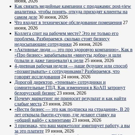
июня, 2026
Как связать медийные кампании с продажами: post-view
аналитика, чтобы понять, откуда приходят клиенты на
самом деле
30 июня, 2026
Что входит в техническое обследование помещения
27
июня, 2026
Коллега спит на рабочем месте? Это не только его
проблема. Разбираемся, сколько стоят бизнесу
недосыпающие сотрудники
26 июня, 2026
«Активные люди — это про здоровую компанию». Как в
«Про бизнес» зарабатывали «минуты добра» и шли
(плыли и даже танцевали) к цели
25 июня, 2026
4-дневная рабочая неделя — наше будущее или способ
«позаигрывать» с сотрудниками? Разбираемся, что
говорят исследования
24 июня, 2026
Дорогой директор, «теневые» сотрудники и
сомнительные ГПД. Как изменения в КоАП затронут
белорусский бизнес
23 июня, 2026
Почему маркетинг не приносит результат и как найти
слабые места
23 июня, 2026
«Вести бизнес — это как подписка на страдания». В 20
лет открыла бьюти-студию, где делают ставку на
«общий вайб» с клиентами
23 июня, 2026
3 признака, что ваш маркетолог имитирует работу, а вы
за это платите
19 июня, 2026