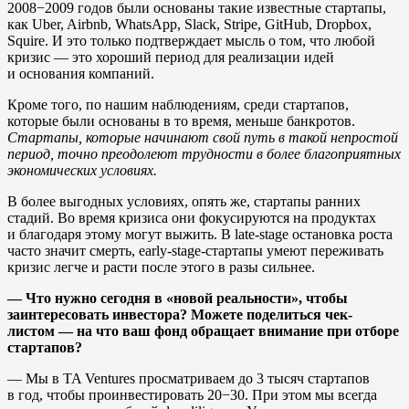
2008−2009 годов были основаны такие известные стартапы,
как Uber, Airbnb, WhatsApp, Slack, Stripe, GitHub, Dropbox,
Squire. И это только подтверждает мысль о том, что любой
кризис — это хороший период для реализации идей
и основания компаний.
Кроме того, по нашим наблюдениям, среди стартапов,
которые были основаны в то время, меньше банкротов.
Стартапы, которые начинают свой путь в такой непростой
период, точно преодолеют трудности в более благоприятных
экономических условиях.
В более выгодных условиях, опять же, стартапы ранних
стадий. Во время кризиса они фокусируются на продуктах
и благодаря этому могут выжить. В late-stage остановка роста
часто значит смерть, early-stage-стартапы умеют переживать
кризис легче и расти после этого в разы сильнее.
— Что нужно сегодня в «новой реальности», чтобы
заинтересовать инвестора? Можете поделиться чек-
листом — на что ваш фонд обращает внимание при отборе
стартапов?
— Мы в TA Ventures просматриваем до 3 тысяч стартапов
в год, чтобы проинвестировать 20−30. При этом мы всегда