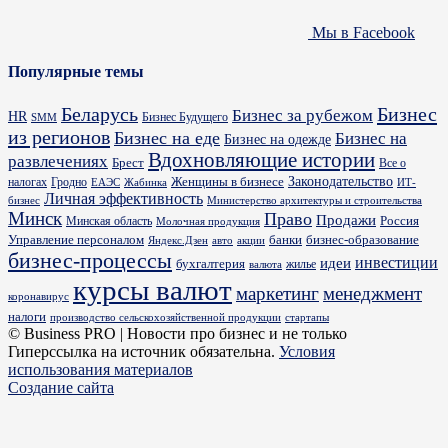
Мы в Facebook
Популярные темы
Бизнес
Беларусь
Бизнес за рубежом
HR
Бизнес Будущего
SMM
из регионов
Бизнес на еде
Бизнес на
Бизнес на одежде
Вдохновляющие истории
развлечениях
Брест
Все о
Законодательство
Женщины в бизнесе
налогах
Гродно
ИТ-
ЕАЭС
Жабинка
Личная эффективность
бизнес
Министерство архитектуры и строительства
Минск
Право
Продажи
Россия
Минская область
Молочная продукция
Управление персоналом
банки
бизнес-образование
Яндекс.Дзен
акции
авто
бизнес-процессы
идеи
инвестиции
бухгалтерия
жилье
валюта
курсы валют
маркетинг
менеджмент
коронавирус
налоги
производство сельскохозяйственной продукции
стартапы
© Business PRO | Новости про бизнес и не только
Гиперссылка на источник обязательна.
Условия
использования материалов
Создание сайта