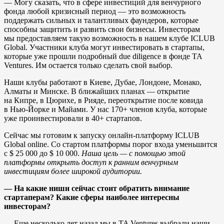
— Могу сказать, что в сфере инвестиций для венчурного
фонда любой кризисный период — это возможность
поддержать сильных и талантливых фаундеров, которые
способны защитить и развить свои бизнесы. Инвесторам
мы предоставляем такую возможность в нашем клубе ICLUB
Global. Участники клуба могут инвестировать в стартапы,
которые уже прошли подробный due diligence в фонде TA
Ventures. Им остается только сделать свой выбор.
Наши клубы работают в Киеве, Дубае, Лондоне, Монако,
Алматы и Минске. В ближайших планах — открытие
на Кипре, в Цюрихе, в Рияде, переоткрытие после ковида
в Нью-Йорке и Майами. У нас 170+ членов клуба, которые
уже проинвестировали в 40+ стартапов.
Сейчас мы готовим к запуску онлайн-платформу ICLUB
Global online. Со стартом платформы порог входа уменьшится
с $ 25 000 до $ 10 000.
Наша цель — с помощью этой
платформы открыть доступ к ранним венчурным
инвестициям более широкой аудитории.
— На какие ниши сейчас стоит обратить внимание
стартаперам? Какие сферы наиболее интересны
инвесторам?
— Еще несколько лет назад мы в TA Ventures выбрали наши