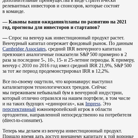
дополнительные преимущества в виде стратегически
релевантных инвесторов и спонсоров, которые состоят
в команде.
— Каковы ваши ожидания/планы по развитию на 2021
год, прогнозы для инвесторов и стартапов?
—
Спрос на венчур как инвестиционный продукт растет.
Венчурный капитал опережает фондовый рынок. По данным
Cambridge Associates
, средний IRR венчурного капитала
превзошел аналогичные показатели S&P 500 примерно в 2
раза за последние 5-, 10-, 15- и 25-летние периоды. К примеру,
венчур с 2010 по 2016 год имел средний IRR 21,9%, S&P 500
за тот же период продемонстрировал IRR в 12,2%.
Все по-своему ощутили, что коронавирус выступил
катализатором технологических трендов. Cейчас
мы переживаем небывалый бум в венчурной индустрии,
который отлично отразился на нашем портфеле, в том числе
и на таких будущих «единорогах», как
Impress
. Это
перспективный
южноевропейский игрок в области
ортодонтии, направленной непосредственно на потребителя
(direct-to-consumer).
Теперь мы делаем из венчура инвестиционный продукт.
Пришло время дать доступ внешнему капиталу к той воронке