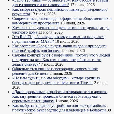
«Было 123 ниши — осталось 18». Как отобрать товары
для e-commerce и не накосячить?
17 июля, 2026
Как выбрать курсы английского языка для уверенного
результата
13 июля, 2026
Современные решения для оформления общественных и
коммерческих пространств
13 июля, 2026
Комплексное утепление и декоративная отделка фасада
частного дома
13 июля, 2026
Это Red Flag. За какую рекламу компании получают
предписания от МАРТ?
10 июля, 2026
Как заставить Google видеть ваши видео и приводить
целевой трафик для бизнеса
9 июля, 2026
Салоны конкурируют с кофейнями, потому что у людей
нет денег на все. Как изменился потребитель и что
делать бизнесу?
7 июля, 2026
Офисные стеклянные перегородки: современное
решение для бизнеса
2 июля, 2026
«Не нам судить, но мы обсудим»: четыре крупных
бренда о доверии, юморе и негативе в Threads
2 июля,
2026
«Даже прорывные разработки отправляются в архив».
Как внутренние процессы бизнеса губят задумки с
огромным потенциалом
1 июля, 2026
Как выбрать зарядное устройство для электромобиля:
практическое руководство для владельцев в Беларуси
30