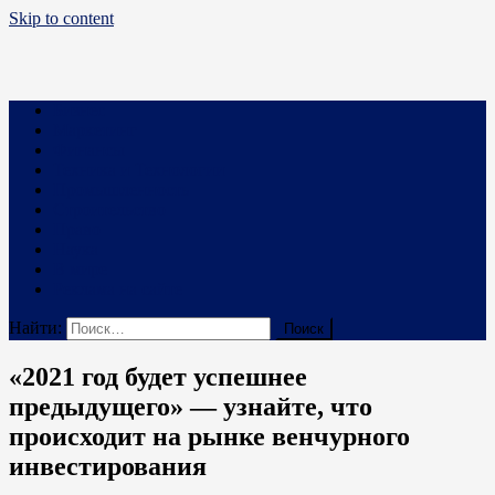
Skip to content
Business PRO
Новости про бизнес и не только
Бизнес
Маркетинг
Финансы
Техника и Технологии
Промышленность
Строительство
Право
Наука
В мире
Реклама на сайте
Найти:
«2021 год будет успешнее
предыдущего» — узнайте, что
происходит на рынке венчурного
инвестирования