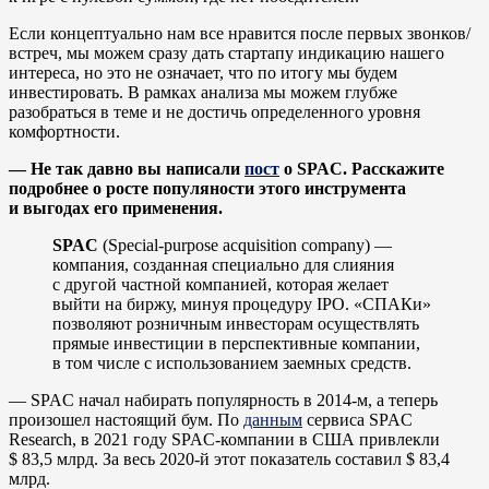
Если концептуально нам все нравится после первых звонков/
встреч, мы можем сразу дать стартапу индикацию нашего
интереса, но это не означает, что по итогу мы будем
инвестировать. В рамках анализа мы можем глубже
разобраться в теме и не достичь определенного уровня
комфортности.
— Не так давно вы написали
пост
о SPAC. Расскажите
подробнее о росте популяности этого инструмента
и выгодах его применения.
SPAC
(Special-purpose acquisition company) —
компания, созданная специально для слияния
с другой частной компанией, которая желает
выйти на биржу, минуя процедуру IPO. «СПАКи»
позволяют розничным инвесторам осуществлять
прямые инвестиции в перспективные компании,
в том числе с использованием заемных средств.
— SPAC начал набирать популярность в 2014-м, а теперь
произошел настоящий бум. По
данным
сервиса SPAC
Research, в 2021 году SPAC-компании в США привлекли
$ 83,5 млрд. За весь 2020-й этот показатель составил $ 83,4
млрд.