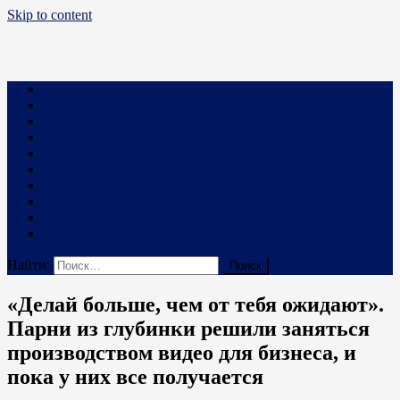
Skip to content
Business PRO
Новости про бизнес и не только
Бизнес
Маркетинг
Финансы
Техника и Технологии
Промышленность
Строительство
Право
Наука
В мире
Реклама на сайте
Найти:
«Делай больше, чем от тебя ожидают».
Парни из глубинки решили заняться
производством видео для бизнеса, и
пока у них все получается