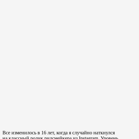
Все изменилось в 16 лет, когда я случайно наткнулся
на классный ролик рилсмейкера из Instagram. Уровень