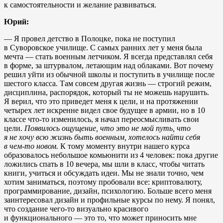
к самостоятельности и желание развиваться.
Юрий:
— Я провел детство в Полоцке, пока не поступил
в Суворовское училище. С самых ранних лет у меня была
мечта — стать военным летчиком. Я всегда представлял себя
в форме, за штурвалом, летающим над облаками. Вот почему
решил уйти из обычной школы и поступить в училище после
шестого класса. Там совсем другая жизнь — строгий режим,
дисциплина, распорядок, который ты не можешь нарушить.
Я верил, что это приведет меня к цели, и на протяжении
четырех лет искренне видел свое будущее в армии, но в 10
классе что-то изменилось, я начал переосмысливать свои
цели.
Появилось ощущение, что это не мой путь, что
я не хочу всю жизнь быть военным, хотелось найти себя
в чем-то новом.
К тому моменту внутри нашего курса
образовалось небольшое комьюнити из 4 человек: пока другие
ложились спать в 10 вечера, мы шли в класс, чтобы читать
книги, учиться и обсуждать идеи. Мы не знали точно, чем
хотим заниматься, поэтому пробовали все: криптовалюту,
программирование, дизайн, психологию. Больше всего меня
заинтересовал дизайн и профильные курсы по нему. Я понял,
что создание чего-то визуально красивого
и функционального — это то, что может приносить мне