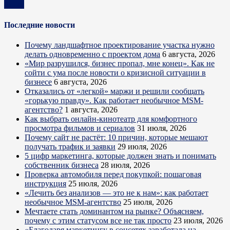
банке
Последние новости
Почему ландшафтное проектирование участка нужно
делать одновременно с проектом дома
6 августа, 2026
«Мир разрушился, бизнес пропал, мне конец». Как не
сойти с ума после новости о кризисной ситуации в
бизнесе
6 августа, 2026
Отказались от «легкой» маржи и решили сообщать
«горькую правду». Как работает необычное MSM-
агентство?
1 августа, 2026
Как выбрать онлайн-кинотеатр для комфортного
просмотра фильмов и сериалов
31 июля, 2026
Почему сайт не растёт: 10 причин, которые мешают
получать трафик и заявки
29 июля, 2026
5 цифр маркетинга, которые должен знать и понимать
собственник бизнеса
28 июля, 2026
Проверка автомобиля перед покупкой: пошаговая
инструкция
25 июля, 2026
«Лечить без анализов — это не к нам»: как работает
необычное MSM-агентство
25 июля, 2026
Мечтаете стать доминантом на рынке? Объясняем,
почему с этим статусом все не так просто
23 июля, 2026
«Благодаря маркетингу в соцсетях заработала на