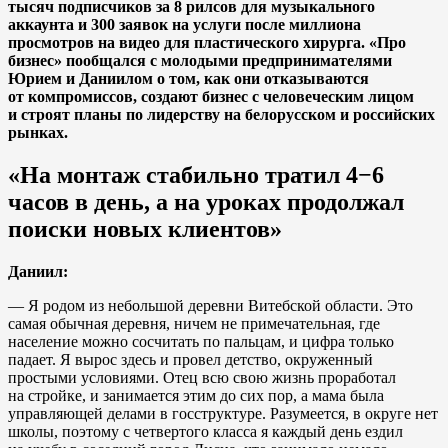
тысяч подписчиков за 8 рилсов для музыкального
аккаунта и 300 заявок на услуги после миллиона
просмотров на видео для пластического хирурга. «Про
бизнес» пообщался с молодыми предпринимателями
Юрием и Даниилом о том, как они отказываются
от компромиссов, создают бизнес с человеческим лицом
и строят планы по лидерству на белорусском и российских
рынках.
«На монтаж стабильно тратил 4−6
часов в день, а на уроках продолжал
поиски новых клиентов»
Даниил:
— Я родом из небольшой деревни Витебской области. Это
самая обычная деревня, ничем не примечательная, где
население можно сосчитать по пальцам, и цифра только
падает. Я вырос здесь и провел детство, окруженный
простыми условиями. Отец всю свою жизнь проработал
на стройке, и занимается этим до сих пор, а мама была
управляющей делами в госструктуре. Разумеется, в округе нет
школы, поэтому с четвертого класса я каждый день ездил