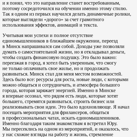
и я понял, что это направление станет востребованным,
поэтому сосредоточился на обучении именно этому стилю.
Так я одним из первых научился делать динамичные ролики,
которые выглядели «дорого» за счет грамотного
использования эффектов, анимаций и текста.
Учитывая мои успехи и полное отсутствие
единомышленников в ближайшем окружении, переезд
в Минск напрашивался сам собой. Доходы уже позволяли
думать о самостоятельной жизни, но я откладывал деньги,
чтобы создать финансовую подушку. Это было важно:
переезжая в город, я хотел быть уверенным, что смогу
не только оплачивать свое жилье, но и продолжать
развиваться. Минск стал для меня местом возможностей.
Здесь было все: ресурсы для роста, новые люди, с которыми
можно общаться и сотрудничать, и атмосфера большого
города, которая заряжает энергией. Именно в Минске
я впервые осознал, что рядом есть люди, которые хотят
большего, стремятся развиваться, строить бизнес или
реализовывать свои идеи. Это было вдохновляюще. Я начал
посещать мероприятия для фрилансеров, общаться
в профессиональных чатах, искать единомышленников.
Именно благодаря таким знакомствам я встретил Юру.
Мы пересеклись на одном из мероприятий, и оказалось, что
у нас схожие взгляды на работу и жизнь, стремление