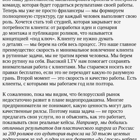
команду, которая будет гордиться результатами своей работы.
Теперь мы уже не просто фрилансеры — мы формируем
полноценную структуру, где каждый человек выполняет свою
роль. Хочется стать той студией, которая закрывает все
потребности клиента: от разработки идеи и сценария
до монтажа и публикации роликов, что называется
концепцией «под ключ». Клиенту не нужно думать
о деталях — мы берем на себя весь процесс. Это наше главное
преимущество: скорость и минимальное вовлечение клиента
в рутинные задачи, мы не тратим время человека. Мы берем
всю рутину на себя. Высокий LTV нам помогает сохранять
внимательная работа с клиентами. Мы стараемся носить все
правки бесплатно, если это не переходит какую-то разумную
грань. Второй момент — это скорость и качество работы. Есть
клиенты, с которыми мы работаем год или полтора.
К сожалению, пока мы видим, что белорусский рынок
недостаточно развит в плане видеопродакшена. Многие
предприниматели не понимают, какую ценность могут дать
качественные рилсы. Поэтому наша задача — не просто
предлагать свои услуги, но и объяснять, как это работает,
показывать свои реальные кейсы.
Например, мы добились
отличных результатов для пластического хирурга из России:
за 200 роликов его аудитория выросла на 50 тысяч целевых
подписчиков за год, а один из них формата «до / после» набрал