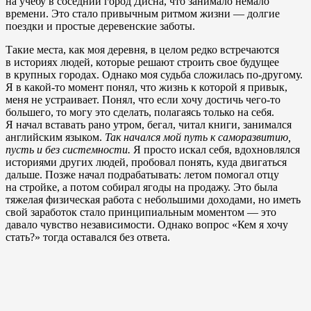
на учебу в соседний город Дисна, что занимало немало
времени. Это стало привычным ритмом жизни — долгие
поездки и простые деревенские заботы.
Такие места, как моя деревня, в целом редко встречаются
в историях людей, которые решают строить свое будущее
в крупных городах. Однако моя судьба сложилась по-другому.
Я в какой-то момент понял, что жизнь к которой я привык,
меня не устраивает. Понял, что если хочу достичь чего-то
большего, то могу это сделать, полагаясь только на себя.
Я начал вставать рано утром, бегал, читал книги, занимался
английским языком.
Так начался мой путь к саморазвитию,
пусть и без системности.
Я просто искал себя, вдохновлялся
историями других людей, пробовал понять, куда двигаться
дальше. Позже начал подрабатывать: летом помогал отцу
на стройке, а потом собирал ягоды на продажу. Это была
тяжелая физическая работа с небольшими доходами, но иметь
свой заработок стало принципиальным моментом — это
давало чувство независимости. Однако вопрос «Кем я хочу
стать?» тогда оставался без ответа.