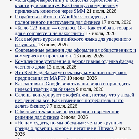
квартиру и машину». Как белорусскому бизнесу
привлекать клиентов через SMM
21 июля, 2026
Разработка сайтов на WordPress: от идеи до
полноценного инструмента для бизнеса
17 июля, 2026
«Было 123 ниши — осталось 18». Как отобрать товары
для e-commerce и не накосячить?
17 июля, 2026
Как выбрать курсы английского языка для уверенного
результата
13 июля, 2026
Современные решения для оформления общественных и
коммерческих пространств
13 июля, 2026
Комплексное утепление и декоративная отделка фасада
частного дома
13 июля, 2026
Это Red Flag. За какую рекламу компании получают
предписания от МАРТ?
10 июля, 2026
Как заставить Google видеть ваши видео и приводить
целевой трафик для бизнеса
9 июля, 2026
Салоны конкурируют с кофейнями, потому что у людей
нет денег на все. Как изменился потребитель и что
делать бизнесу?
7 июля, 2026
Офисные стеклянные перегородки: современное
решение для бизнеса
2 июля, 2026
«Не нам судить, но мы обсудим»: четыре крупных
бренда о доверии, юморе и негативе в Threads
2 июля,
2026