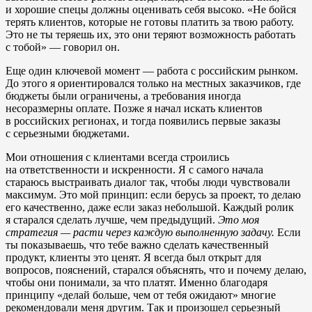
и хорошие спецы должны оценивать себя высоко. «Не бойся
терять клиентов, которые не готовы платить за твою работу.
Это не ты теряешь их, это они теряют возможность работать
с тобой» — говорил он.
Еще один ключевой момент — работа с российским рынком.
До этого я ориентировался только на местных заказчиков, где
бюджеты были ограничены, а требования иногда
несоразмерны оплате. Позже я начал искать клиентов
в российских регионах, и тогда появились первые заказы
с серьезными бюджетами.
Мои отношения с клиентами всегда строились
на ответственности и искренности. Я с самого начала
стараюсь выстраивать диалог так, чтобы люди чувствовали
максимум. Это мой принцип: если берусь за проект, то делаю
его качественно, даже если заказ небольшой. Каждый ролик
я старался сделать лучше, чем предыдущий.
Это моя
стратегия — расти через каждую выполненную задачу.
Если
ты показываешь, что тебе важно сделать качественный
продукт, клиенты это ценят. Я всегда был открыт для
вопросов, пояснений, старался объяснять, что и почему делаю,
чтобы они понимали, за что платят. Именно благодаря
принципу «делай больше, чем от тебя ожидают» многие
рекомендовали меня другим. Так и произошел серьезный