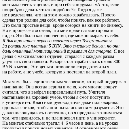
монтажа очень зацепил, и про себя я подумал: «А что, если
попробую сделать что-то подобное?» Тогда я даже
не представлял, что на этом можно зарабатывать. Просто
сделал три ролика для себя, чтобы понять, как все работает.
Это были простые вещи, вроде обзоров на книги по бизнесу.
Но в процессе я осознал, что мне нравится монтировать
видео. Это было как творчество, где можно выражать себя.
Я быстро нашел первого клиента через Telegram-чаты.
За ролики мне платили 5 BYN. Это смешные деньги, но они
дали отличный мотивационный трамплин для старта.
Я все
делал с максимальной отдачей, старался с каждым разом
улучшать свои навыки. Вскоре стал зарабатывать около 300
BYN в месяц. Эти деньги позволили сосредоточиться
на работе, а не учебе, которую я поставил на второй план.
Моя мама была единственным человеком, который поддержал
начинание. Она всегда верила в меня, хотя многие вокруг
считали, что я выбрал неправильный путь. Учителя
настаивали на хорошей учебе, чтобы я смог поступить
в университет. Классный руководитель даже подговаривал
одноклассников, чтобы они пытались меня «вразумить». Это
давление ощущалось постоянно, но я продолжал заниматься
тем, что нравилось, и не планировал идти в университет.
На монтаж стабильно тратил 4−6 часов в день, а на уроках
продолжал поиски новых клиентов. В основном это были