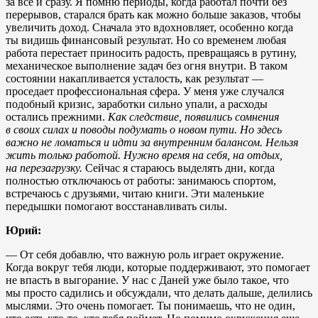
за все и сразу. Я помню периоды, когда работал почти без
перерывов, старался брать как можно больше заказов, чтобы
увеличить доход. Сначала это вдохновляет, особенно когда
ты видишь финансовый результат. Но со временем любая
работа перестает приносить радость, превращаясь в рутину,
механическое выполнение задач без огня внутри. В таком
состоянии накапливается усталость, как результат —
проседает профессиональная сфера. У меня уже случался
подобный кризис, заработки сильно упали, а расходы
остались прежними.
Как следствие, появились сомнения
в своих силах и поводы подумать о новом пути. Но здесь
важно не ломаться и идти за внутренним балансом. Нельзя
жить только работой. Нужно время на себя, на отдых,
на перезагрузку.
Сейчас я стараюсь выделять дни, когда
полностью отключаюсь от работы: занимаюсь спортом,
встречаюсь с друзьями, читаю книги. Эти маленькие
передышки помогают восстанавливать силы.
Юрий:
— От себя добавлю, что важную роль играет окружение.
Когда вокруг тебя люди, которые поддерживают, это помогает
не впасть в выгорание. У нас с Даней уже было такое, что
мы просто садились и обсуждали, что делать дальше, делились
мыслями. Это очень помогает. Ты понимаешь, что не один,