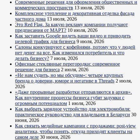
Современные решения для оформления общественных и
коммерческих пространств
13 июля, 2026
Комплексное утепление и декоративная отделка фасада
частного дома
13 июля, 2026
Это Red Flag. За какую рекламу компании получают
предписания от МАРТ?
10 июля, 2026
Как заставить Google видеть ваши видео и приводить
целевой трафик для бизнеса
9 июля, 2026
Салоны конкурируют с кофейнями, потому что у людей
нет денег на все. Как изменился потребитель и что
делать бизнесу?
7 июля, 2026
Офисные стеклянные перегородки: современное
решение для бизнеса
2 июля, 2026
«Не нам судить, но мы обсудим»: четыре крупных
бренда о доверии, юморе и негативе в Threads
2 июля,
2026
«Даже прорывные разработки отправляются в архив».
Как внутренние процессы бизнеса губят задумки с
огромным потенциалом
1 июля, 2026
Как выбрать зарядное устройство для электромобиля:
практическое руководство для владельцев в Беларуси
30
июня, 2026
Как связать медийные кампании с продажами: post-view
аналитика, чтобы понять, откуда приходят клиенты на
самом деле
30 июня, 2026