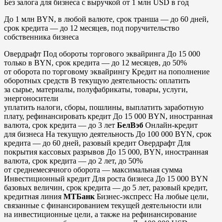
Без залога для бизнеса с выручкой от 1 млн USD в год
До 1 млн BYN, в любой валюте, срок транша — до 60 дней,
срок кредита — до 12 месяцев, под поручительство
собственника бизнеса
Овердрафт Под обороты торгового эквайринга До 15 000
только в BYN, срок кредита — до 12 месяцев, до 50%
от оборота по торговому эквайрингу Кредит на пополнение
оборотных средств В текущую деятельность: оплатить
за сырье, материалы, полуфабрикаты, товары, услуги,
энергоносители
уплатить налоги, сборы, пошлины, выплатить заработную
плату, рефинансировать кредит До 15 000 BYN, иностранная
валюта, срок кредита — до 3 лет
БелВэб
Онлайн-кредит
для бизнеса На текущую деятельность До 100 000 BYN, срок
кредита — до 60 дней, разовый кредит Овердрафт Для
покрытия кассовых разрывов До 15 000, BYN, иностранная
валюта, срок кредита — до 2 лет, до 50%
от среднемесячного оборота — максимальная сумма
Инвестиционный кредит Для роста бизнеса До 15 000 BYN
базовых величин, срок кредита — до 5 лет, разовый кредит,
кредитная линия
МТБанк
Бизнес-экспресс На любые цели,
связанные с финансированием текущей деятельности или
на инвестиционные цели, а также на рефинансирование