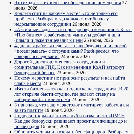
Что входит в техническое обследование помещения
27
июня, 2026
Коллега спит на рабочем месте? Это не только его
проблема. Разбираемся, сколько стоят бизнесу
недосыпающие сотрудники
26 июня, 2026
«Активные люди — это про здоровую компанию». Как в
«Про бизнес» зарабатывали «минуты добра» и шли
(плыли и даже танцевали) к цели
25 июня, 2026
4-дневная рабочая неделя — наше будущее или способ
«позаигрывать» с сотрудниками? Разбираемся, что
говорят исследования
24 июня, 2026
Дорогой директор, «теневые» сотрудники и
сомнительные ГПД. Как изменения в КоАП затронут
белорусский бизнес
23 июня, 2026
Почему маркетинг не приносит результат и как найти
слабые места
23 июня, 2026
«Вести бизнес — это как подписка на страдания». В 20
лет открыла бьюти-студию, где делают ставку на
«общий вайб» с клиентами
23 июня, 2026
3 признака, что ваш маркетолог имитирует работу, а вы
за это платите
19 июня, 2026
Подруги открыли фитнес-клуб и назвали его «ПМС».
Как две белоруски развивают проект для женщин до и
после родов
16 июня, 2026
Обновить уставы и раскрыть бенефициаров. Разбираем