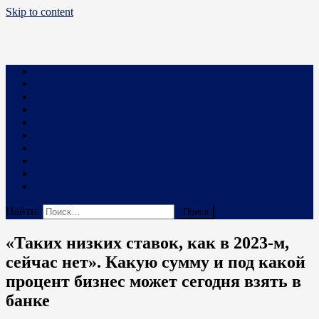
Skip to content
Business PRO
Новости про бизнес и не только
Бизнес
Маркетинг
Финансы
Техника и Технологии
Промышленность
Строительство
Право
Наука
В мире
Реклама на сайте
Найти:
«Таких низких ставок, как в 2023-м,
сейчас нет». Какую сумму и под какой
процент бизнес может сегодня взять в
банке