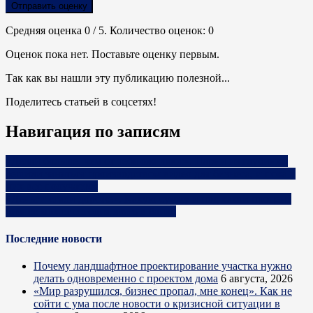
Отправить оценку
Средняя оценка
0
/ 5. Количество оценок:
0
Оценок пока нет. Поставьте оценку первым.
Так как вы нашли эту публикацию полезной...
Поделитесь статьей в соцсетях!
Навигация по записям
«Делай больше, чем от тебя ожидают». Парни из глубинки
решили заняться производством видео для бизнеса, и пока у
них все получается
«Деньги стали дороже». Какую сумму и под какой процент
бизнес может сегодня взять в банке
Последние новости
Почему ландшафтное проектирование участка нужно
делать одновременно с проектом дома
6 августа, 2026
«Мир разрушился, бизнес пропал, мне конец». Как не
сойти с ума после новости о кризисной ситуации в