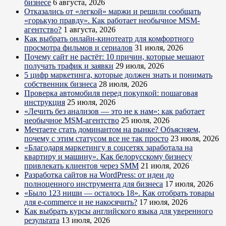
бизнесе
6 августа, 2026
Отказались от «легкой» маржи и решили сообщать
«горькую правду». Как работает необычное MSM-
агентство?
1 августа, 2026
Как выбрать онлайн-кинотеатр для комфортного
просмотра фильмов и сериалов
31 июля, 2026
Почему сайт не растёт: 10 причин, которые мешают
получать трафик и заявки
29 июля, 2026
5 цифр маркетинга, которые должен знать и понимать
собственник бизнеса
28 июля, 2026
Проверка автомобиля перед покупкой: пошаговая
инструкция
25 июля, 2026
«Лечить без анализов — это не к нам»: как работает
необычное MSM-агентство
25 июля, 2026
Мечтаете стать доминантом на рынке? Объясняем,
почему с этим статусом все не так просто
23 июля, 2026
«Благодаря маркетингу в соцсетях заработала на
квартиру и машину». Как белорусскому бизнесу
привлекать клиентов через SMM
21 июля, 2026
Разработка сайтов на WordPress: от идеи до
полноценного инструмента для бизнеса
17 июля, 2026
«Было 123 ниши — осталось 18». Как отобрать товары
для e-commerce и не накосячить?
17 июля, 2026
Как выбрать курсы английского языка для уверенного
результата
13 июля, 2026