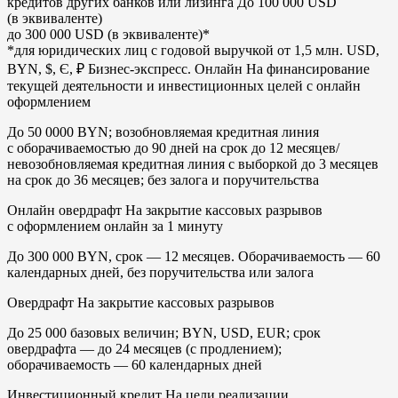
кредитов других банков или лизинга До 100 000 USD
(в эквиваленте)
до 300 000 USD (в эквиваленте)*
*для юридических лиц с годовой выручкой от 1,5 млн. USD,
BYN, $, Є, ₽ Бизнес-экспресс. Онлайн На финансирование
текущей деятельности и инвестиционных целей с онлайн
оформлением
До 50 0000 BYN; возобновляемая кредитная линия
с оборачиваемостью до 90 дней на срок до 12 месяцев/
невозобновляемая кредитная линия с выборкой до 3 месяцев
на срок до 36 месяцев; без залога и поручительства
Онлайн овердрафт На закрытие кассовых разрывов
с оформлением онлайн за 1 минуту
До 300 000 BYN, срок — 12 месяцев. Оборачиваемость — 60
календарных дней, без поручительства или залога
Овердрафт На закрытие кассовых разрывов
До 25 000 базовых величин; BYN, USD, EUR; срок
овердрафта — до 24 месяцев (с продлением);
оборачиваемость — 60 календарных дней
Инвестиционный кредит На цели реализации