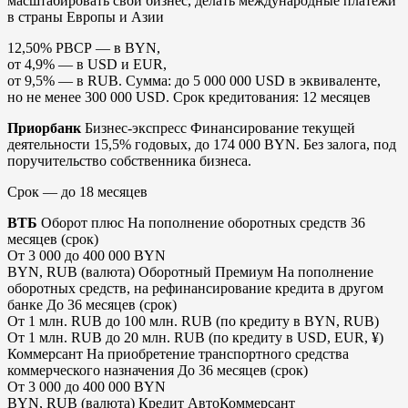
масштабировать свой бизнес, делать международные платежи
в страны Европы и Азии
12,50% РВСР — в BYN,
от 4,9% — в USD и EUR,
от 9,5% — в RUB. Сумма: до 5 000 000 USD в эквиваленте,
но не менее 300 000 USD. Срок кредитования: 12 месяцев
Приорбанк
Бизнес-экспресс Финансирование текущей
деятельности 15,5% годовых, до 174 000 BYN. Без залога, под
поручительство собственника бизнеса.
Срок — до 18 месяцев
ВТБ
Оборот плюс На пополнение оборотных средств 36
месяцев (срок)
От 3 000 до 400 000 BYN
BYN, RUB (валюта) Оборотный Премиум На пополнение
оборотных средств, на рефинансирование кредита в другом
банке До 36 месяцев (срок)
От 1 млн. RUB до 100 млн. RUB (по кредиту в BYN, RUB)
От 1 млн. RUB до 20 млн. RUB (по кредиту в USD, EUR, ¥)
Коммерсант На приобретение транспортного средства
коммерческого назначения До 36 месяцев (срок)
От 3 000 до 400 000 BYN
BYN, RUB (валюта) Кредит АвтоКоммерсант