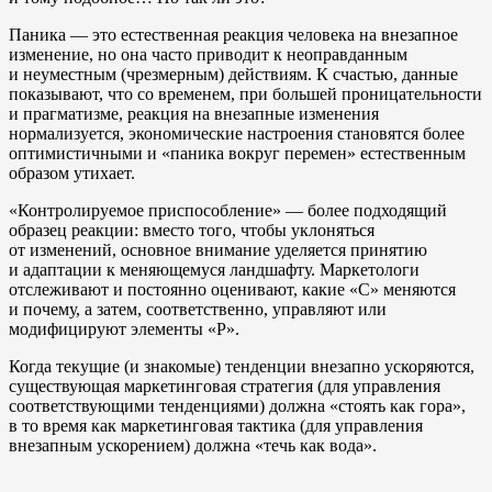
Паника — это естественная реакция человека на внезапное
изменение, но она часто приводит к неоправданным
и неуместным (чрезмерным) действиям. К счастью, данные
показывают, что со временем, при большей проницательности
и прагматизме, реакция на внезапные изменения
нормализуется, экономические настроения становятся более
оптимистичными и «паника вокруг перемен» естественным
образом утихает.
«Контролируемое приспособление» — более подходящий
образец реакции: вместо того, чтобы уклоняться
от изменений, основное внимание уделяется принятию
и адаптации к меняющемуся ландшафту. Маркетологи
отслеживают и постоянно оценивают, какие «C» меняются
и почему, а затем, соответственно, управляют или
модифицируют элементы «P».
Когда текущие (и знакомые) тенденции внезапно ускоряются,
существующая маркетинговая стратегия (для управления
соответствующими тенденциями) должна «стоять как гора»,
в то время как маркетинговая тактика (для управления
внезапным ускорением) должна «течь как вода».