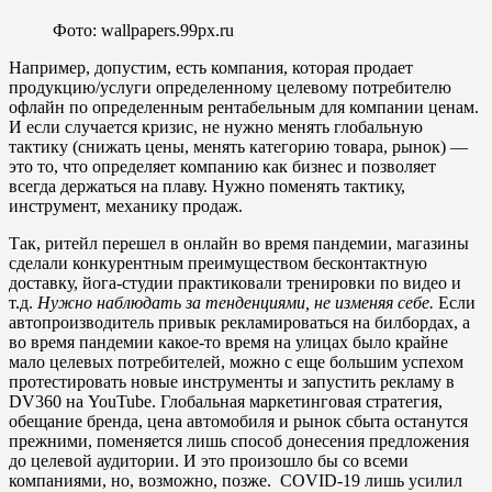
Фото: wallpapers.99px.ru
Например, допустим, есть компания, которая продает
продукцию/услуги определенному целевому потребителю
офлайн по определенным рентабельным для компании ценам.
И если случается кризис, не нужно менять глобальную
тактику (снижать цены, менять категорию товара, рынок) —
это то, что определяет компанию как бизнес и позволяет
всегда держаться на плаву. Нужно поменять тактику,
инструмент, механику продаж.
Так, ритейл перешел в онлайн во время пандемии, магазины
сделали конкурентным преимуществом бесконтактную
доставку, йога-студии практиковали тренировки по видео и
т.д.
Нужно наблюдать за тенденциями, не изменяя себе.
Если
автопроизводитель привык рекламироваться на билбордах, а
во время пандемии какое-то время на улицах было крайне
мало целевых потребителей, можно с еще большим успехом
протестировать новые инструменты и запустить рекламу в
DV360 на YouTube. Глобальная маркетинговая стратегия,
обещание бренда, цена автомобиля и рынок сбыта останутся
прежними, поменяется лишь способ донесения предложения
до целевой аудитории. И это произошло бы со всеми
компаниями, но, возможно, позже. COVID-19 лишь усилил