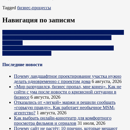
Tagged
бизнес-процессы
Навигация по записям
«Сотрудники видят одного идиота, а руководитель — целую
группу». Что такое «пропасть менеджера» и как из нее
выбраться
«45 лет — уже приговор?» За что компании (НЕ) любят
возрастных сотрудников
Последние новости
Почему ландшафтное проектирование участка нужно
делать одновременно с проектом дома
6 августа, 2026
«Мир разрушился, бизнес пропал, мне конец». Как не
сойти с ума после новости о кризисной ситуации в
бизнесе
6 августа, 2026
Отказались от «легкой» маржи и решили сообщать
«горькую правду». Как работает необычное MSM-
агентство?
1 августа, 2026
Как выбрать онлайн-кинотеатр для комфортного
просмотра фильмов и сериалов
31 июля, 2026
Почему сайт не растёт: 10 причин, которые мешают