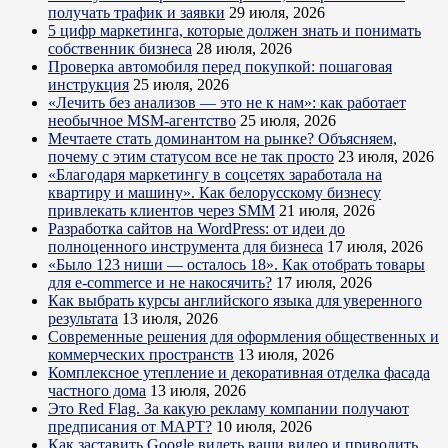
получать трафик и заявки
29 июля, 2026
5 цифр маркетинга, которые должен знать и понимать
собственник бизнеса
28 июля, 2026
Проверка автомобиля перед покупкой: пошаговая
инструкция
25 июля, 2026
«Лечить без анализов — это не к нам»: как работает
необычное MSM-агентство
25 июля, 2026
Мечтаете стать доминантом на рынке? Объясняем,
почему с этим статусом все не так просто
23 июля, 2026
«Благодаря маркетингу в соцсетях заработала на
квартиру и машину». Как белорусскому бизнесу
привлекать клиентов через SMM
21 июля, 2026
Разработка сайтов на WordPress: от идеи до
полноценного инструмента для бизнеса
17 июля, 2026
«Было 123 ниши — осталось 18». Как отобрать товары
для e-commerce и не накосячить?
17 июля, 2026
Как выбрать курсы английского языка для уверенного
результата
13 июля, 2026
Современные решения для оформления общественных и
коммерческих пространств
13 июля, 2026
Комплексное утепление и декоративная отделка фасада
частного дома
13 июля, 2026
Это Red Flag. За какую рекламу компании получают
предписания от МАРТ?
10 июля, 2026
Как заставить Google видеть ваши видео и приводить