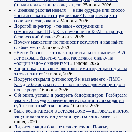
(плыли и даже танцевали) к цели
25 июня, 2026
4-дневная рабочая неделя — наше будущее или способ
«позаигрывать» с сотрудниками? Разбираемся, что
говорят исследования
24 июня, 2026
Дорогой директор, «теневые» сотрудники и
сомнительные ГПД. Как изменения в КоАП затронут
белорусский бизнес
23 июня, 2026
Почему маркетинг не приносит результат и как найти
слабые места
23 июня, 2026
«Вести бизнес — это как подписка на страдания». В 20
лет открыла бьюти-студию, где делают ставку на
«общий вайб» с клиентами
23 июня, 2026
3 признака, что ваш маркетолог имитирует работу, а вы
за это платите
19 июня, 2026
Подруги открыли фитнес-клуб и назвали его «ПМС».
Как две белоруски развивают проект для женщин до и
после родов
16 июня, 2026
Обновить уставы и раскрыть бенефициаров. Разбираем
закон «О государственной регистрации и ликвидации
субъектов хозяйствования»
16 июня, 2026
Была воспитателем в детском доме — выгорела, а потом
запустила бизнес на умении чувствовать людей
13
июня, 2026
Лидогенерации больше недостаточно. Почему