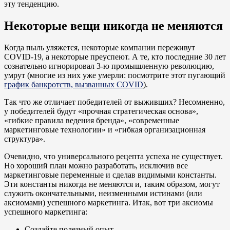
эту тенденцию.
Некоторые вещи никогда не меняются
Когда пыль уляжется, некоторые компании переживут
COVID-19, а некоторые преуспеют. А те, кто последние 30 лет
сознательно игнорировал 3-ю промышленную революцию,
умрут (многие из них уже умерли: посмотрите этот пугающий
график банкротств, вызванных COVID
).
Так что же отличает победителей от выживших? Несомненно,
у победителей будут «прочная стратегическая основа»,
«гибкие правила ведения бренда», «современные
маркетинговые технологии» и «гибкая организационная
структура».
Очевидно, что универсального рецепта успеха не существует.
Но хороший план можно разработать, исключив все
маркетинговые переменные и сделав видимыми константы.
Эти константы никогда не меняются и, таким образом, могут
служить окончательными, неизменными истинами (или
аксиомами) успешного маркетинга. Итак, вот три аксиомы
успешного маркетинга:
Создайте полезный опыт