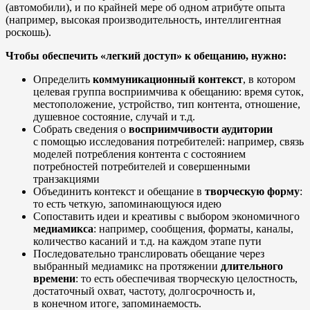
(автомобили), и по крайней мере об одном атрибуте опыта
(например, высокая производительность, интеллигентная
роскошь).
Чтобы обеспечить «легкий доступ» к обещанию, нужно:
Определить
коммуникационный контекст
, в котором
целевая группа восприимчива к обещанию: время суток,
местоположение, устройство, тип контента, отношение,
душевное состояние, случай и т.д.
Собрать сведения о
восприимчивости аудитории
с помощью исследования потребителей: например, связь
моделей потребления контента с состоянием
потребностей потребителей и совершенными
транзакциями
Объединить контекст и обещание в
творческую форму
:
то есть четкую, запоминающуюся идею
Сопоставить идеи и креативы с выбором экономичного
медиамикса
: например, сообщения, форматы, каналы,
количество касаний и т.д. на каждом этапе пути
Последовательно транслировать обещание через
выбранный медиамикс на протяжении
длительного
времени
: то есть обеспечивая творческую целостность,
достаточный охват, частоту, долгосрочность и,
в конечном итоге, запоминаемость.