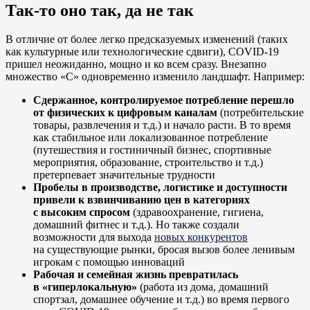
Так-то оно так, да не так
В отличие от более легко предсказуемых изменений (таких
как культурные или технологические сдвиги), COVID-19
пришел неожиданно, мощно и ко всем сразу. Внезапно
множество «C» одновременно изменило ландшафт. Например:
Сдержанное, контролируемое потребление перешло
от физических к цифровым каналам
(потребительские
товары, развлечения и т.д.) и начало расти. В то время
как стабильное или локализованное потребление
(путешествия и гостиничный бизнес, спортивные
мероприятия, образование, строительство и т.д.)
претерпевает значительные трудности
Пробелы в производстве, логистике и доступности
привели к взвинчиванию цен в категориях
с высоким спросом
(здравоохранение, гигиена,
домашний фитнес и т.д.). Но также создали
возможности для выхода
новых конкурентов
на существующие рынки, бросая вызов более ленивым
игрокам с помощью инноваций
Рабочая и семейная жизнь превратилась
в «гиперлокальную»
(работа из дома, домашний
спортзал, домашнее обучение и т.д.) во время первого