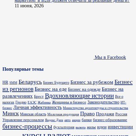
маркетинг в B2B должен отвечать за реальные деньги?
11 июня, 2026
Мы в Facebook
Популярные темы
Бизнес
Беларусь
Бизнес за рубежом
HR
Бизнес Будущего
SMM
из регионов
Бизнес на еде
Бизнес на
Бизнес на одежде
Вдохновляющие истории
развлечениях
Брест
Все о
Законодательство
Женщины в бизнесе
налогах
Гродно
ИТ-
ЕАЭС
Жабинка
Личная эффективность
бизнес
Министерство архитектуры и строительства
Минск
Право
Продажи
Россия
Минская область
Молочная продукция
Управление персоналом
банки
бизнес-образование
Яндекс.Дзен
акции
авто
бизнес-процессы
идеи
инвестиции
бухгалтерия
жилье
валюта
курсы валют