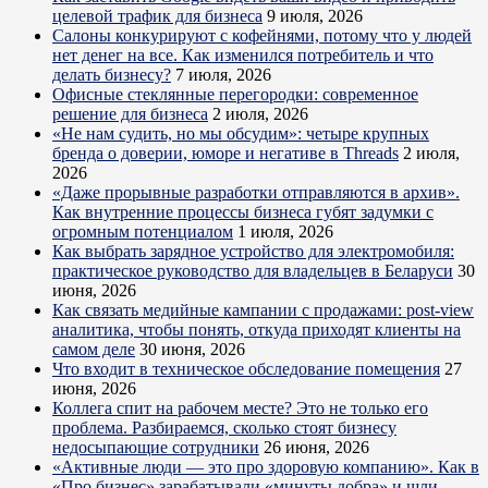
целевой трафик для бизнеса
9 июля, 2026
Салоны конкурируют с кофейнями, потому что у людей
нет денег на все. Как изменился потребитель и что
делать бизнесу?
7 июля, 2026
Офисные стеклянные перегородки: современное
решение для бизнеса
2 июля, 2026
«Не нам судить, но мы обсудим»: четыре крупных
бренда о доверии, юморе и негативе в Threads
2 июля,
2026
«Даже прорывные разработки отправляются в архив».
Как внутренние процессы бизнеса губят задумки с
огромным потенциалом
1 июля, 2026
Как выбрать зарядное устройство для электромобиля:
практическое руководство для владельцев в Беларуси
30
июня, 2026
Как связать медийные кампании с продажами: post-view
аналитика, чтобы понять, откуда приходят клиенты на
самом деле
30 июня, 2026
Что входит в техническое обследование помещения
27
июня, 2026
Коллега спит на рабочем месте? Это не только его
проблема. Разбираемся, сколько стоят бизнесу
недосыпающие сотрудники
26 июня, 2026
«Активные люди — это про здоровую компанию». Как в
«Про бизнес» зарабатывали «минуты добра» и шли