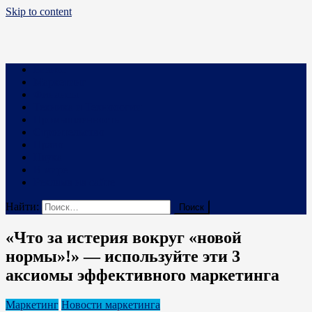
Skip to content
Business PRO
Новости про бизнес и не только
Бизнес
Маркетинг
Финансы
Техника и Технологии
Промышленность
Строительство
Право
Наука
В мире
Реклама на сайте
Найти:
«Что за истерия вокруг «новой
нормы»!» — используйте эти 3
аксиомы эффективного маркетинга
Маркетинг
Новости маркетинга