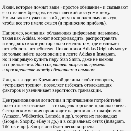
Люди, которые помнят ваше «простое обещание» и связывают
его с вашим брендом, имеют «легкий доступ» к нему.
Но им также нужен легкий доступ к «полезному опыту»,
чтобы все это имело смысл (и приносило прибыль).
Например, компания, обладающая цифровыми навыками,
такая как Adidas, может воспроизводить, распространять
и внедрять сквозную торговлю именно там, где возникает
потребность потребителя. Поклонники Adidas Originals могут
не только найти вдохновение в ленте Adidas в Instagram,
но и напрямую купить пару Stan Smith, даже не выходя
из приложения.
Это сокращает разрыв во времени
и пространстве между обещанием и опытом.
Или, как люди из Кремниевой долины любят говорить,
«устраняет трение», позволяет избежать отвлекающих
факторов и увеличивает вероятность транзакции.
Централизованная логистика и приглашение потребителей
посетить «магазины» — это модель торговли прошлого века.
Сегодня коммерция происходит на розничных платформах
(Amazon, Wildberries, Lamoda и др.), торговых площадках
(Google, Shopify, eBay и др.) и в социальных сетях (Instagram,
TikTok и др.). Завтра она будет легко встроена