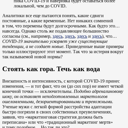
пика COVID-19 и наверняка будет оставаться более
локальной, чем до COVID.
Аналитики все еще пытаются понять, какие сдвиги
постоянные, а какие временные. Нет никаких сомнений
в том, что перемены будут долгосрочными. Как будто это…
навсегда. Однако столь же подавляющее большинство
согласны (см., например,
здесь
,
здесь
,
здесь
и
здесь
), что…
COVID-19 значительно ускоряет уже существующие
тенденции, а не создает новые.
Приведенные выше примеры
только иллюстрируют этот момент. Так что за истерия вокруг
так называемой новой нормы?
Стоять как гора. Течь как вода
Внезапность и интенсивность, с которой COVID-19 принес
изменения, — и тот факт, что он (до сих пор) не имеет четкой
конечной точки — исключительны.
Подобно адреналиновому
шоку, он оставляет неподготовленных маркетологов
ошеломленными, дезориентированными и тревожными.
Ученые мужи с легкой формой расстройства адаптации
быстро погрязли в своих собственных преувеличениях,
заявив, что «маркетинговая стратегия должна быть
переписана» или что «традиционный маркетинг мертв»
и тому подобное… Но так ли это?