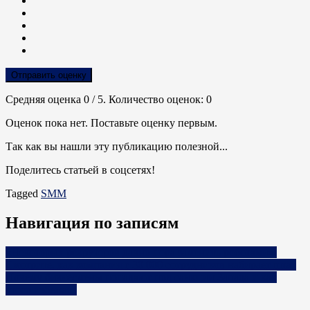
Отправить оценку
Средняя оценка
0
/ 5. Количество оценок:
0
Оценок пока нет. Поставьте оценку первым.
Так как вы нашли эту публикацию полезной...
Поделитесь статьей в соцсетях!
Tagged
SMM
Навигация по записям
«Некоторых рекрутеров давно пора заменить роботами».
Смотрите, как компания с 30 000 сотрудников набирает штат
Почему бизнесмены попадают под санкции Запада и как
этого избежать