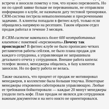
встречи и вносили пометку о том, что нужно перезвонить. Но
ни по одной заявке больше не перезванивали, не отправляли
информацию о клубе, не назначали дату тестовой тренировки.
CRM-система пестрела невыполненными и просроченными
задачами. А клиенты попадали в фитнес-клуб, только если
обращались напрямую на ресепшен. Таким образом отдел
продаж работал в течение 3 месяцев.
В CRM-системе накопилось более 600 неотработанных
клиентов с пометкой «перезвонить».
Почему так
происходило?
В фитнес-клубе не было прописано четких
регламентов работы сейлзов, не было плана продаж для
каждого сотрудника, а управляющая не запрашивала
детального отчета у сотрудников. Внешне работа кипела:
телефон звонил, менеджеры общались, в базу клиентов
заносили. Но по факту работа не велась.
Также оказалось, что процент от продаж не мотивировал
менеджеров, в коллективе была большая текучка. Некоторые
менеджеры откровенно саботировали управляющую. Любые
ее требования бойкотировали — каждые 20 минут менеджеры
уходили пить кофе. План продаж не являлся для сотрудников
важным документом и на него никто не ориентировался.