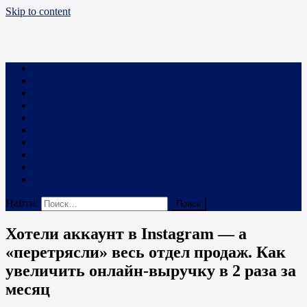
Skip to content
Business PRO
Новости про бизнес и не только
Бизнес
Маркетинг
Финансы
Техника и Технологии
Промышленность
Строительство
Право
Наука
В мире
Реклама на сайте
Найти:
Хотели аккаунт в Instagram — а
«перетрясли» весь отдел продаж. Как
увеличить онлайн-выручку в 2 раза за
месяц