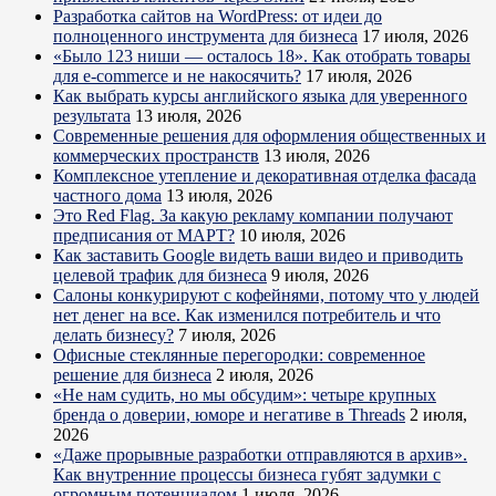
Разработка сайтов на WordPress: от идеи до
полноценного инструмента для бизнеса
17 июля, 2026
«Было 123 ниши — осталось 18». Как отобрать товары
для e-commerce и не накосячить?
17 июля, 2026
Как выбрать курсы английского языка для уверенного
результата
13 июля, 2026
Современные решения для оформления общественных и
коммерческих пространств
13 июля, 2026
Комплексное утепление и декоративная отделка фасада
частного дома
13 июля, 2026
Это Red Flag. За какую рекламу компании получают
предписания от МАРТ?
10 июля, 2026
Как заставить Google видеть ваши видео и приводить
целевой трафик для бизнеса
9 июля, 2026
Салоны конкурируют с кофейнями, потому что у людей
нет денег на все. Как изменился потребитель и что
делать бизнесу?
7 июля, 2026
Офисные стеклянные перегородки: современное
решение для бизнеса
2 июля, 2026
«Не нам судить, но мы обсудим»: четыре крупных
бренда о доверии, юморе и негативе в Threads
2 июля,
2026
«Даже прорывные разработки отправляются в архив».
Как внутренние процессы бизнеса губят задумки с
огромным потенциалом
1 июля, 2026