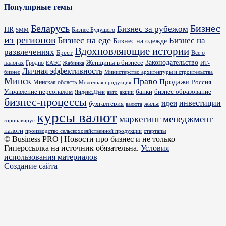
Популярные темы
Бизнес
Беларусь
Бизнес за рубежом
HR
Бизнес Будущего
SMM
из регионов
Бизнес на еде
Бизнес на
Бизнес на одежде
Вдохновляющие истории
развлечениях
Брест
Все о
Законодательство
Женщины в бизнесе
налогах
Гродно
ИТ-
ЕАЭС
Жабинка
Личная эффективность
бизнес
Министерство архитектуры и строительства
Минск
Право
Продажи
Россия
Минская область
Молочная продукция
Управление персоналом
банки
бизнес-образование
Яндекс.Дзен
акции
авто
бизнес-процессы
идеи
инвестиции
бухгалтерия
жилье
валюта
курсы валют
маркетинг
менеджмент
коронавирус
налоги
производство сельскохозяйственной продукции
стартапы
© Business PRO | Новости про бизнес и не только
Гиперссылка на источник обязательна.
Условия
использования материалов
Создание сайта