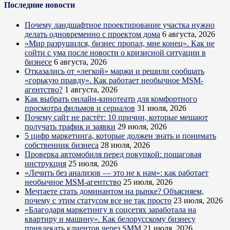
Последние новости
Почему ландшафтное проектирование участка нужно
делать одновременно с проектом дома
6 августа, 2026
«Мир разрушился, бизнес пропал, мне конец». Как не
сойти с ума после новости о кризисной ситуации в
бизнесе
6 августа, 2026
Отказались от «легкой» маржи и решили сообщать
«горькую правду». Как работает необычное MSM-
агентство?
1 августа, 2026
Как выбрать онлайн-кинотеатр для комфортного
просмотра фильмов и сериалов
31 июля, 2026
Почему сайт не растёт: 10 причин, которые мешают
получать трафик и заявки
29 июля, 2026
5 цифр маркетинга, которые должен знать и понимать
собственник бизнеса
28 июля, 2026
Проверка автомобиля перед покупкой: пошаговая
инструкция
25 июля, 2026
«Лечить без анализов — это не к нам»: как работает
необычное MSM-агентство
25 июля, 2026
Мечтаете стать доминантом на рынке? Объясняем,
почему с этим статусом все не так просто
23 июля, 2026
«Благодаря маркетингу в соцсетях заработала на
квартиру и машину». Как белорусскому бизнесу
привлекать клиентов через SMM
21 июля, 2026