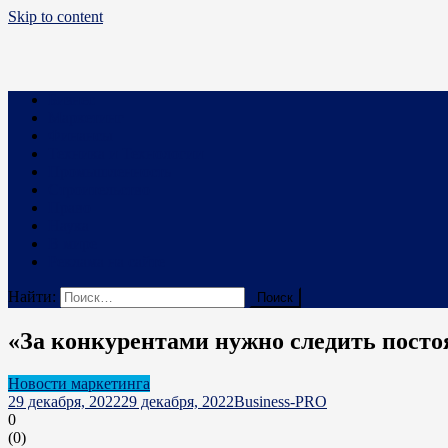
Skip to content
Business PRO
Новости про бизнес и не только
Бизнес
Маркетинг
Финансы
Техника и Технологии
Промышленность
Строительство
Право
Наука
В мире
Реклама на сайте
Найти:
«За конкурентами нужно следить посто
Новости маркетинга
29 декабря, 2022
29 декабря, 2022
Business-PRO
0
(
0
)