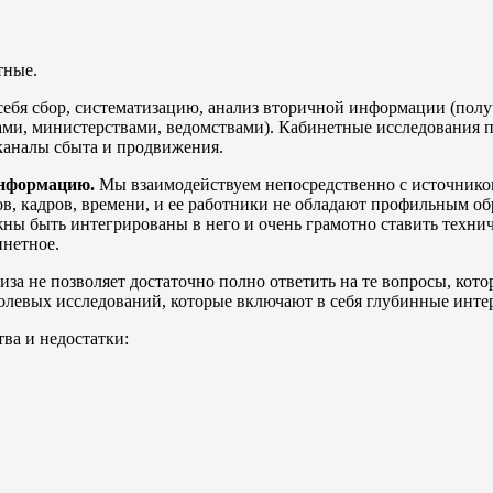
тные.
 себя сбор, систематизацию, анализ вторичной информации (полу
ами, министерствами, ведомствами). Кабинетные исследования 
каналы сбыта и продвижения.
информацию.
Мы взаимодействуем непосредственно с источником
ов, кадров, времени, и ее работники не обладают профильным о
ны быть интегрированы в него и очень грамотно ставить технич
инетное.
за не позволяет достаточно полно ответить на те вопросы, кото
олевых исследований, которые включают в себя глубинные инте
ва и недостатки: