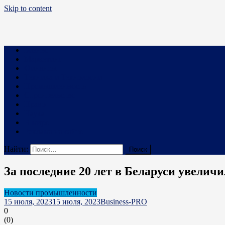
Skip to content
Business PRO
Новости про бизнес и не только
Бизнес
Маркетинг
Финансы
Техника и Технологии
Промышленность
Строительство
Право
Наука
В мире
Реклама на сайте
Найти:
За последние 20 лет в Беларуси увелич
Новости промышленности
15 июля, 2023
15 июля, 2023
Business-PRO
0
(
0
)