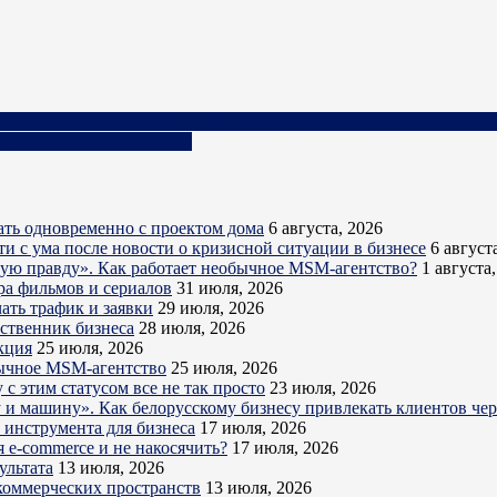
с». Минчанка создала свой центр для развития подростков, а пот
днять бизнес-результаты
ть одновременно с проектом дома
6 августа, 2026
ти с ума после новости о кризисной ситуации в бизнесе
6 август
кую правду». Как работает необычное MSM-агентство?
1 августа
ра фильмов и сериалов
31 июля, 2026
ать трафик и заявки
29 июля, 2026
бственник бизнеса
28 июля, 2026
кция
25 июля, 2026
обычное MSM-агентство
25 июля, 2026
с этим статусом все не так просто
23 июля, 2026
ру и машину». Как белорусскому бизнесу привлекать клиентов ч
о инструмента для бизнеса
17 июля, 2026
 e-commerce и не накосячить?
17 июля, 2026
ультата
13 июля, 2026
коммерческих пространств
13 июля, 2026