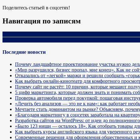
Поделитесь статьей в соцсетях!
Навигация по записям
«Не надо воспитывать детей, они все равно будут похожи на ва
Модернизация мышления руководителя и сотрудников — как по
Последние новости
Почему ландшафтное проектирование участка нужно дела
«Мир разрушился, бизнес пропал, мне конец». Как не сой
Отказались от «легкой» маржи и решили сообщать «горь
Как выбрать онлайн-кинотеатр для комфортного просмот
Почему сайт не растёт: 10 причин, которые мешают получ
5 цифр маркетинга, которые должен знать и понимать со
Проверка автомобиля перед покупкой: пошаговая инстру
«Лечить без анализов — это не к нам»: как работает не
Мечтаете стать доминантом на рынке? Объясняем, почему 
«Благодаря маркетингу в соцсетях заработала на кварти
Разработка сайтов на WordPress: от идеи до полноценног
«Было 123 ниши — осталось 18». Как отобрать товары для
Как выбрать курсы английского языка для уверенного рез
Современные решения для оформления общественных и 