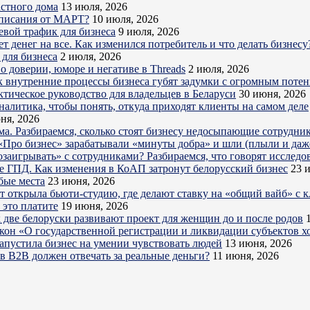
астного дома
13 июля, 2026
дписания от МАРТ?
10 июля, 2026
евой трафик для бизнеса
9 июля, 2026
 денег на все. Как изменился потребитель и что делать бизнесу
для бизнеса
2 июля, 2026
о доверии, юморе и негативе в Threads
2 июля, 2026
к внутренние процессы бизнеса губят задумки с огромным поте
ктическое руководство для владельцев в Беларуси
30 июня, 2026
налитика, чтобы понять, откуда приходят клиенты на самом деле
ня, 2026
ема. Разбираемся, сколько стоят бизнесу недосыпающие сотрудни
Про бизнес» зарабатывали «минуты добра» и шли (плыли и даже
озаигрывать» с сотрудниками? Разбираемся, что говорят исследо
е ГПД. Как изменения в КоАП затронут белорусский бизнес
23 
бые места
23 июня, 2026
ет открыла бьюти-студию, где делают ставку на «общий вайб» с 
 это платите
19 июня, 2026
 две белоруски развивают проект для женщин до и после родов
акон «О государственной регистрации и ликвидации субъектов х
запустила бизнес на умении чувствовать людей
13 июня, 2026
в B2B должен отвечать за реальные деньги?
11 июня, 2026