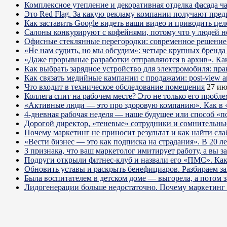
Комплексное утепление и декоративная отделка фасада ч
Это Red Flag. За какую рекламу компании получают пре
Как заставить Google видеть ваши видео и приводить цел
Салоны конкурируют с кофейнями, потому что у людей нет
Офисные стеклянные перегородки: современное решение 
«Не нам судить, но мы обсудим»: четыре крупных бренда 
«Даже прорывные разработки отправляются в архив». Ка
Как выбрать зарядное устройство для электромобиля: пра
Как связать медийные кампании с продажами: post-view а
Что входит в техническое обследование помещения
27 ию
Коллега спит на рабочем месте? Это не только его пробл
«Активные люди — это про здоровую компанию». Как в «
4-дневная рабочая неделя — наше будущее или способ «п
Дорогой директор, «теневые» сотрудники и сомнительны
Почему маркетинг не приносит результат и как найти сла
«Вести бизнес — это как подписка на страдания». В 20 л
3 признака, что ваш маркетолог имитирует работу, а вы за
Подруги открыли фитнес-клуб и назвали его «ПМС». Как
Обновить уставы и раскрыть бенефициаров. Разбираем з
Была воспитателем в детском доме — выгорела, а потом 
Лидогенерации больше недостаточно. Почему маркетинг 