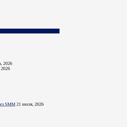
ом втянула в бизнес всю семью
а, 2026
, 2026
ерез SMM
21 июля, 2026