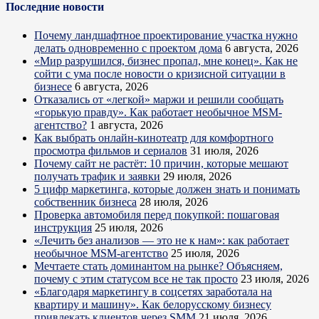
Последние новости
Почему ландшафтное проектирование участка нужно
делать одновременно с проектом дома
6 августа, 2026
«Мир разрушился, бизнес пропал, мне конец». Как не
сойти с ума после новости о кризисной ситуации в
бизнесе
6 августа, 2026
Отказались от «легкой» маржи и решили сообщать
«горькую правду». Как работает необычное MSM-
агентство?
1 августа, 2026
Как выбрать онлайн-кинотеатр для комфортного
просмотра фильмов и сериалов
31 июля, 2026
Почему сайт не растёт: 10 причин, которые мешают
получать трафик и заявки
29 июля, 2026
5 цифр маркетинга, которые должен знать и понимать
собственник бизнеса
28 июля, 2026
Проверка автомобиля перед покупкой: пошаговая
инструкция
25 июля, 2026
«Лечить без анализов — это не к нам»: как работает
необычное MSM-агентство
25 июля, 2026
Мечтаете стать доминантом на рынке? Объясняем,
почему с этим статусом все не так просто
23 июля, 2026
«Благодаря маркетингу в соцсетях заработала на
квартиру и машину». Как белорусскому бизнесу
привлекать клиентов через SMM
21 июля, 2026