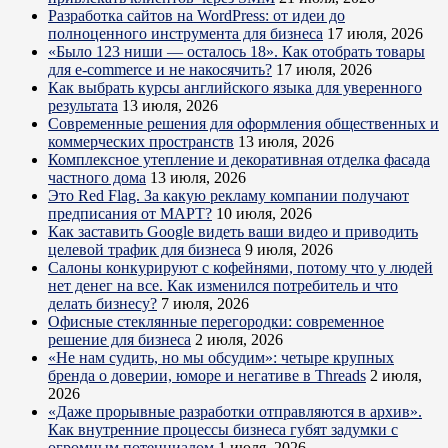
Разработка сайтов на WordPress: от идеи до
полноценного инструмента для бизнеса
17 июля, 2026
«Было 123 ниши — осталось 18». Как отобрать товары
для e-commerce и не накосячить?
17 июля, 2026
Как выбрать курсы английского языка для уверенного
результата
13 июля, 2026
Современные решения для оформления общественных и
коммерческих пространств
13 июля, 2026
Комплексное утепление и декоративная отделка фасада
частного дома
13 июля, 2026
Это Red Flag. За какую рекламу компании получают
предписания от МАРТ?
10 июля, 2026
Как заставить Google видеть ваши видео и приводить
целевой трафик для бизнеса
9 июля, 2026
Салоны конкурируют с кофейнями, потому что у людей
нет денег на все. Как изменился потребитель и что
делать бизнесу?
7 июля, 2026
Офисные стеклянные перегородки: современное
решение для бизнеса
2 июля, 2026
«Не нам судить, но мы обсудим»: четыре крупных
бренда о доверии, юморе и негативе в Threads
2 июля,
2026
«Даже прорывные разработки отправляются в архив».
Как внутренние процессы бизнеса губят задумки с
огромным потенциалом
1 июля, 2026