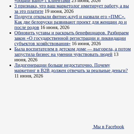
«общий вайб» с клиентами
23 июня, 2026
3 признака, что ваш маркетолог имитирует работу, а вы
за это платите
19 июня, 2026
Подруги открыли фитнес-клуб и назвали его «ПМС».
Как две белоруски развивают проект для женщин до и
после родов
16 июня, 2026
Обновить уставы и раскрыть бенефициаров. Разбираем
закон «О государственной регистрации и ликвидации
субъектов хозяйствования»
16 июня, 2026
Была воспитателем в детском доме — выгорела, а потом
запустила бизнес на умении чувствовать людей
13
июня, 2026
Лидогенерации больше недостаточно. Почему
маркетинг в B2B должен отвечать за реальные деньги?
11 июня, 2026
Мы в Facebook