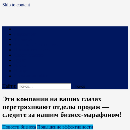
Skip to content
Business PRO
Новости про бизнес и не только
Бизнес
Маркетинг
Финансы
Техника и Технологии
Промышленность
Строительство
Право
Наука
В мире
Реклама на сайте
Найти:
Эти компании на ваших глазах
перетряхивают отделы продаж —
следите за нашим бизнес-марафоном!
Новости бизнеса
Повышение эффективности