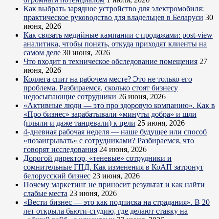
Как выбрать зарядное устройство для электромобиля:
практическое руководство для владельцев в Беларуси
30
июня, 2026
Как связать медийные кампании с продажами: post-view
аналитика, чтобы понять, откуда приходят клиенты на
самом деле
30 июня, 2026
Что входит в техническое обследование помещения
27
июня, 2026
Коллега спит на рабочем месте? Это не только его
проблема. Разбираемся, сколько стоят бизнесу
недосыпающие сотрудники
26 июня, 2026
«Активные люди — это про здоровую компанию». Как в
«Про бизнес» зарабатывали «минуты добра» и шли
(плыли и даже танцевали) к цели
25 июня, 2026
4-дневная рабочая неделя — наше будущее или способ
«позаигрывать» с сотрудниками? Разбираемся, что
говорят исследования
24 июня, 2026
Дорогой директор, «теневые» сотрудники и
сомнительные ГПД. Как изменения в КоАП затронут
белорусский бизнес
23 июня, 2026
Почему маркетинг не приносит результат и как найти
слабые места
23 июня, 2026
«Вести бизнес — это как подписка на страдания». В 20
лет открыла бьюти-студию, где делают ставку на