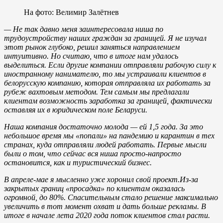
На фото: Велимир Залётнев
—
Не так давно меня заинтересовала ниша по
трудоустройству наших граждан за границей. Я не изучал
этот рынок глубоко, решил заняться направлением
интуитивно. Но считаю, что в итоге нам удалось
выделиться. Если другие компании отправляли рабочую силу к
иностранному нанимателю, то мы устраивали клиентов в
белорусскую компанию, которая отправляла их работать за
рубеж вахтовым методом. Тем самым мы предлагали
клиентам возможность заработка за границей, фактически
оставляя их в юридическом поле Беларуси.
Наша компания достаточно молода — ей 1,5 года. За это
небольшое время мы «попали» на пандемию и карантин в тех
странах, куда отправляли людей работать. Первые мысли
были о том, что сейчас вся ниша просто-напросто
остановится, как и туристический бизнес.
В апреле-мае я мысленно уже хоронил свой проект.
Из-за
закрытых границ «просадка» по клиентам оказалась
огромной, до 80%. Спасительным стало решение максимально
увеличить в тот момент охват и дать больше рекламы. В
итоге в начале лета 2020 года поток клиентов стал расти.